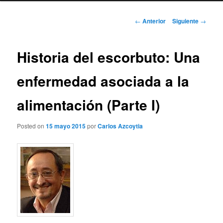
Navegación
←
Anterior
Siguiente
→
de
entradas
Historia del escorbuto: Una
enfermedad asociada a la
alimentación (Parte I)
Posted on
15 mayo 2015
por
Carlos Azcoytia