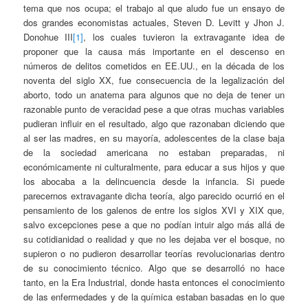
tema que nos ocupa; el trabajo al que aludo fue un ensayo de
dos grandes economistas actuales, Steven D. Levitt y Jhon J.
Donohue III
[1]
, los cuales tuvieron la extravagante idea de
proponer que la causa más importante en el descenso en
números de delitos cometidos en EE.UU., en la década de los
noventa del siglo XX, fue consecuencia de la legalización del
aborto, todo un anatema para algunos que no deja de tener un
razonable punto de veracidad pese a que otras muchas variables
pudieran influir en el resultado, algo que razonaban diciendo que
al ser las madres, en su mayoría, adolescentes de la clase baja
de la sociedad americana no estaban preparadas, ni
económicamente ni culturalmente, para educar a sus hijos y que
los abocaba a la delincuencia desde la infancia. Si puede
parecernos extravagante dicha teoría, algo parecido ocurrió en el
pensamiento de los galenos de entre los siglos XVI y XIX que,
salvo excepciones pese a que no podían intuir algo más allá de
su cotidianidad o realidad y que no les dejaba ver el bosque, no
supieron o no pudieron desarrollar teorías revolucionarias dentro
de su conocimiento técnico. Algo que se desarrolló no hace
tanto, en la Era Industrial, donde hasta entonces el conocimiento
de las enfermedades y de la química estaban basadas en lo que