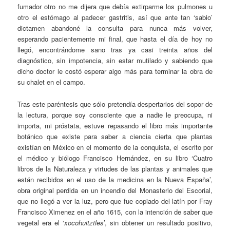
fumador otro no me dijera que debía extirparme los pulmones u
otro el estómago al padecer gastritis, así que ante tan ‘sabio’
dictamen abandoné la consulta para nunca más volver,
esperando pacientemente mi final, que hasta el día de hoy no
llegó, encontrándome sano tras ya casi treinta años del
diagnóstico, sin impotencia, sin estar mutilado y sabiendo que
dicho doctor le costó esperar algo más para terminar la obra de
su chalet en el campo.
Tras este paréntesis que sólo pretendía despertarlos del sopor de
la lectura, porque soy consciente que a nadie le preocupa, ni
importa, mi próstata, estuve repasando el libro más importante
botánico que existe para saber a ciencia cierta que plantas
existían en México en el momento de la conquista, el escrito por
el médico y biólogo Francisco Hernández, en su libro ‘Cuatro
libros de la Naturaleza y virtudes de las plantas y animales que
están recibidos en el uso de la medicina en la Nueva España’,
obra original perdida en un incendio del Monasterio del Escorial,
que no llegó a ver la luz, pero que fue copiado del latín por Fray
Francisco Ximenez en el año 1615, con la intención de saber que
vegetal era el ‘
xocohuitztles
’, sin obtener un resultado positivo,