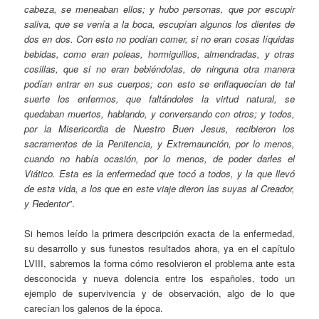
cabeza, se meneaban ellos; y hubo personas, que por escupir
saliva, que se venía a la boca, escupían algunos los dientes de
dos en dos. Con esto no podían comer, si no eran cosas líquidas
bebidas, como eran poleas, hormiguillos, almendradas, y otras
cosillas, que si no eran bebiéndolas, de ninguna otra manera
podían entrar en sus cuerpos; con esto se enflaquecían de tal
suerte los enfermos, que faltándoles la virtud natural, se
quedaban muertos, hablando, y conversando con otros; y todos,
por la Misericordia de Nuestro Buen Jesus, recibieron los
sacramentos de la Penitencia, y Extremaunción, por lo menos,
cuando no había ocasión, por lo menos, de poder darles el
Viático. Esta es la enfermedad que tocó a todos, y la que llevó
de esta vida, a los que en este viaje dieron las suyas al Creador,
y Redentor
”.
Si hemos leído la primera descripción exacta de la enfermedad,
su desarrollo y sus funestos resultados ahora, ya en el capítulo
LVIII, sabremos la forma cómo resolvieron el problema ante esta
desconocida y nueva dolencia entre los españoles, todo un
ejemplo de supervivencia y de observación, algo de lo que
carecían los galenos de la época.