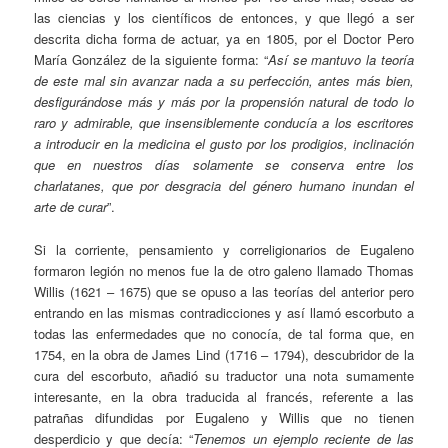
las ciencias y los científicos de entonces, y que llegó a ser
descrita dicha forma de actuar, ya en 1805, por el Doctor Pero
María González de la siguiente forma: “
Así se mantuvo la teoría
de este mal sin avanzar nada a su perfección, antes más bien,
desfigurándose más y más por la propensión natural de todo lo
raro y admirable, que insensiblemente conducía a los escritores
a introducir en la medicina el gusto por los prodigios, inclinación
que en nuestros días solamente se conserva entre los
charlatanes, que por desgracia del género humano inundan el
arte de curar
”.
Si la corriente, pensamiento y correligionarios de Eugaleno
formaron legión no menos fue la de otro galeno llamado Thomas
Willis (1621 – 1675) que se opuso a las teorías del anterior pero
entrando en las mismas contradicciones y así llamó escorbuto a
todas las enfermedades que no conocía, de tal forma que, en
1754, en la obra de James Lind (1716 – 1794), descubridor de la
cura del escorbuto, añadió su traductor una nota sumamente
interesante, en la obra traducida al francés, referente a las
patrañas difundidas por Eugaleno y Willis que no tienen
desperdicio y que decía: “
Tenemos un ejemplo reciente de las