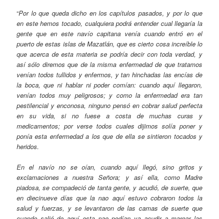
“
Por lo que queda dicho en los capítulos pasados, y por lo que
en este hemos tocado, cualquiera podrá entender cual llegaría la
gente que en este navío capitana venía cuando entró en el
puerto de estas islas de Mazatlán, que es cierto cosa increíble lo
que acerca de esta materia se podría decir con toda verdad, y
así sólo diremos que de la misma enfermedad de que tratamos
venían todos tullidos y enfermos, y tan hinchadas las encías de
la boca, que ni hablar ni poder comían: cuando aquí llegaron,
venían todos muy peligrosos; y como la enfermedad era tan
pestilencial y enconosa, ninguno pensó en cobrar salud perfecta
en su vida, si no fuese a costa de muchas curas y
medicamentos; por verse todos cuales dijimos solía poner y
ponía esta enfermedad a los que de ella se sintieron tocados y
heridos.
En el navío no se oían, cuando aquí llegó, sino gritos y
exclamaciones a nuestra Señora; y así ella, como Madre
piadosa, se compadeció de tanta gente, y acudió, de suerte, que
en diecinueve días que la nao aquí estuvo cobraron todos la
salud y fuerzas, y se levantaron de las camas de suerte que
cuando salió de aquí esta nao podían ya acudir a marear las