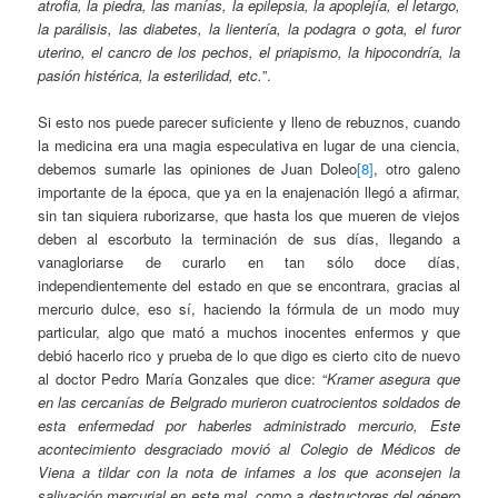
atrofia, la piedra, las manías, la epilepsia, la apoplejía, el letargo,
la parálisis, las diabetes, la lientería, la podagra o gota, el furor
uterino, el cancro de los pechos, el priapismo, la hipocondría, la
pasión histérica, la esterilidad, etc.
”.
Si esto nos puede parecer suficiente y lleno de rebuznos, cuando
la medicina era una magia especulativa en lugar de una ciencia,
debemos sumarle las opiniones de Juan Doleo
[8]
, otro galeno
importante de la época, que ya en la enajenación llegó a afirmar,
sin tan siquiera ruborizarse, que hasta los que mueren de viejos
deben al escorbuto la terminación de sus días, llegando a
vanagloriarse de curarlo en tan sólo doce días,
independientemente del estado en que se encontrara, gracias al
mercurio dulce, eso sí, haciendo la fórmula de un modo muy
particular, algo que mató a muchos inocentes enfermos y que
debió hacerlo rico y prueba de lo que digo es cierto cito de nuevo
al doctor Pedro María Gonzales que dice: “
Kramer asegura que
en las cercanías de Belgrado murieron cuatrocientos soldados de
esta enfermedad por haberles administrado mercurio, Este
acontecimiento desgraciado movió al Colegio de Médicos de
Viena a tildar con la nota de infames a los que aconsejen la
salivación mercurial en este mal, como a destructores del género