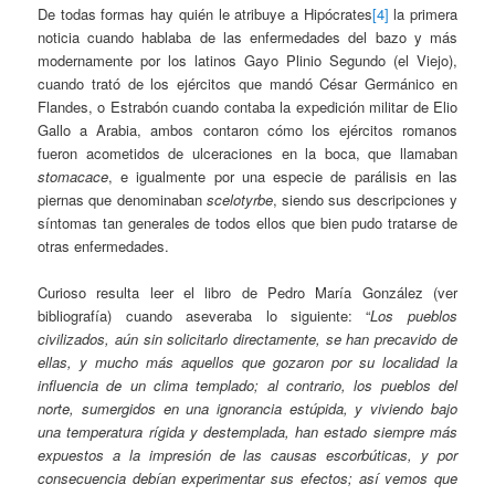
De todas formas hay quién le atribuye a Hipócrates
[4]
la primera
noticia cuando hablaba de las enfermedades del bazo y más
modernamente por los latinos Gayo Plinio Segundo (el Viejo),
cuando trató de los ejércitos que mandó César Germánico en
Flandes, o Estrabón cuando contaba la expedición militar de Elio
Gallo a Arabia, ambos contaron cómo los ejércitos romanos
fueron acometidos de ulceraciones en la boca, que llamaban
stomacace
, e igualmente por una especie de parálisis en las
piernas que denominaban
scelotyrbe
, siendo sus descripciones y
síntomas tan generales de todos ellos que bien pudo tratarse de
otras enfermedades.
Curioso resulta leer el libro de Pedro María González (ver
bibliografía) cuando aseveraba lo siguiente: “
Los pueblos
civilizados, aún sin solicitarlo directamente, se han precavido de
ellas, y mucho más aquellos que gozaron por su localidad la
influencia de un clima templado; al contrario, los pueblos del
norte, sumergidos en una ignorancia estúpida, y viviendo bajo
una temperatura rígida y destemplada, han estado siempre más
expuestos a la impresión de las causas escorbúticas, y por
consecuencia debían experimentar sus efectos; así vemos que