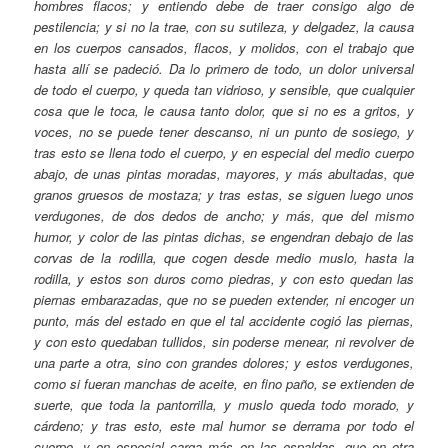
hombres flacos; y entiendo debe de traer consigo algo de
pestilencia; y si no la trae, con su sutileza, y delgadez, la causa
en los cuerpos cansados, flacos, y molidos, con el trabajo que
hasta allí se padeció. Da lo primero de todo, un dolor universal
de todo el cuerpo, y queda tan vidrioso, y sensible, que cualquier
cosa que le toca, le causa tanto dolor, que si no es a gritos, y
voces, no se puede tener descanso, ni un punto de sosiego, y
tras esto se llena todo el cuerpo, y en especial del medio cuerpo
abajo, de unas pintas moradas, mayores, y más abultadas, que
granos gruesos de mostaza; y tras estas, se siguen luego unos
verdugones, de dos dedos de ancho; y más, que del mismo
humor, y color de las pintas dichas, se engendran debajo de las
corvas de la rodilla, que cogen desde medio muslo, hasta la
rodilla, y estos son duros como piedras, y con esto quedan las
piernas embarazadas, que no se pueden extender, ni encoger un
punto, más del estado en que el tal accidente cogió las piernas,
y con esto quedaban tullidos, sin poderse menear, ni revolver de
una parte a otra, sino con grandes dolores; y estos verdugones,
como si fueran manchas de aceite, en fino paño, se extienden de
suerte, que toda la pantorrilla, y muslo queda todo morado, y
cárdeno; y tras esto, este mal humor se derrama por todo el
cuerpo, y en especial carga más en las espaldas, que en otra