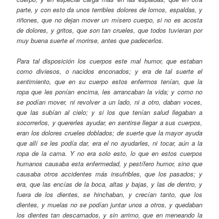
parte, y con esto da unos terribles dolores de lomos, espaldas, y
riñones, que no dejan mover un mísero cuerpo, si no es acosta
de dolores, y gritos, que son tan crueles, que todos tuvieran por
muy buena suerte el morirse, antes que padecerlos.
Para tal disposición los cuerpos este mal humor, que estaban
como diviesos, o nacidos enconados; y era de tal suerte el
sentimiento, que en su cuerpo estos enfermos tenían, que la
ropa que les ponían encima, les arrancaban la vida; y como no
se podían mover, ni revolver a un lado, ni a otro, daban voces,
que las subían al cielo; y si los que tenían salud llegaban a
socorrerlos, y quererles ayudar, en sentirse llegar a sus cuerpos,
eran los dolores crueles doblados; de suerte que la mayor ayuda
que allí se les podía dar, era el no ayudarles, ni tocar, aún a la
ropa de la cama. Y no era solo esto, lo que en estos cuerpos
humanos causaba esta enfermedad, y pestífero humor, sino que
causaba otros accidentes más insufribles, que los pasados; y
era, que las encías de la boca, altas y bajas, y las de dentro, y
fuera de los dientes, se hinchaban, y crecían tanto, que los
dientes, y muelas no se podían juntar unos a otros, y quedaban
los dientes tan descarnados, y sin arrimo, que en meneando la