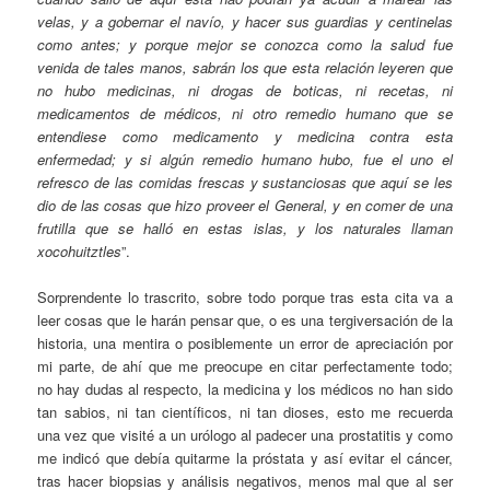
velas, y a gobernar el navío, y hacer sus guardias y centinelas
como antes; y porque mejor se conozca como la salud fue
venida de tales manos, sabrán los que esta relación leyeren que
no hubo medicinas, ni drogas de boticas, ni recetas, ni
medicamentos de médicos, ni otro remedio humano que se
entendiese como medicamento y medicina contra esta
enfermedad; y si algún remedio humano hubo, fue el uno el
refresco de las comidas frescas y sustanciosas que aquí se les
dio de las cosas que hizo proveer el General, y en comer de una
frutilla que se halló en estas islas, y los naturales llaman
xocohuitztles
”.
Sorprendente lo trascrito, sobre todo porque tras esta cita va a
leer cosas que le harán pensar que, o es una tergiversación de la
historia, una mentira o posiblemente un error de apreciación por
mi parte, de ahí que me preocupe en citar perfectamente todo;
no hay dudas al respecto, la medicina y los médicos no han sido
tan sabios, ni tan científicos, ni tan dioses, esto me recuerda
una vez que visité a un urólogo al padecer una prostatitis y como
me indicó que debía quitarme la próstata y así evitar el cáncer,
tras hacer biopsias y análisis negativos, menos mal que al ser