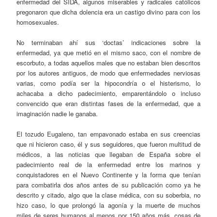
enfermedad del SIDA, algunos miserables y radicales católicos
pregonaron que dicha dolencia era un castigo divino para con los
homosexuales.
No terminaban ahí sus ‘doctas’ indicaciones sobre la
enfermedad, ya que metió en el mismo saco, con el nombre de
escorbuto, a todas aquellos males que no estaban bien descritos
por los autores antiguos, de modo que enfermedades nerviosas
varias, como podía ser la hipocondría o el histerismo, lo
achacaba a dicho padecimiento, emparentándolo o incluso
convencido que eran distintas fases de la enfermedad, que a
imaginación nadie le ganaba.
El tozudo Eugaleno, tan empavonado estaba en sus creencias
que ni hicieron caso, él y sus seguidores, que fueron multitud de
médicos, a las noticias que llegaban de España sobre el
padecimiento real de la enfermedad entre los marinos y
conquistadores en el Nuevo Continente y la forma que tenían
para combatirla dos años antes de su publicación como ya he
descrito y citado, algo que la clase médica, con su soberbia, no
hizo caso, lo que prolongó la agonía y la muerte de muchos
miles de seres humanos al menos por 150 años más, cosas de