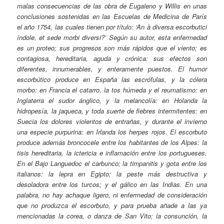
malas consecuencias de las obra de Eugaleno y Willis en unas
conclusiones sostenidas en las Escuelas de Medicina de París
el año 1754, las cuales tienen por título: ‘An à diversa escorbutici
índole, et sede morbi diversi?’ Según su autor, esta enfermedad
es un proteo; sus progresos son más rápidos que el viento; es
contagiosa, hereditaria, aguda y crónica: sus efectos son
diferentes, innumerables, y enteramente puestos. El humor
escorbútico produce en España las escrófulas, y la cólera
morbo: en Francia el catarro, la tos húmeda y el reumatismo: en
Inglaterra el sudor ánglico, y la melancolía: en Holanda la
hidropesía, la jaqueca, y toda suerte de fiebres intermitentes: en
Suecia los dolores violentos de entrañas, y durante el invierno
una especie purpurina: en Irlanda los herpes rojos. El escorbuto
produce además broncocele entre los habitantes de los Alpes: la
tisis hereditaria, la ictericia e inflamación entre los portugueses.
En el Bajo Languedoc el carbunco; la timpanitis y gota entre los
italianos: la lepra en Egipto; la peste más destructiva y
desoladora entre los turcos; y el gálico en las Indias. En una
palabra, no hay achaque ligero, ni enfermedad de consideración
que no produzca el escorbuto, y para prueba añade a las ya
mencionadas la corea, o danza de San Vito; la consunción, la