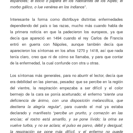
españoles; el bocio o papera en los habitantes de los Alpes; el
morbo gálico, o lue venérea en los indianos
”.
Interesante la forma como distribuye distintas enfermedades
dependiendo del país o las razas, mucho más cuando habla de
la primera noticia en que la padecieron los europeos, ya que
decía que apareció en 1494 cuando el rey Carlos de Francia
entró en guerra con Nápoles, aunque también decía que
aparecieron los síntomas en los años 1270 y 1418, así que nada
tenía claro, creo que ni de cómo se llamaba, y para que contar
de la enfermedad, la cual confunde con otra u otras.
Los síntomas más generales, para no aburrir el lector, decía que
era debilidad en las piernas, pesadez que se percibe en la región
del vientre, la respiración empezaba a ser difícil y el color
bermejo de la cara se ponía aceitunado; el enfermo “
siente una
deficiencia de ánimo, con una disposición melancólica, que
destierra la alegría regular
”, para cuando el mal ya estaba
declarado y manifiesto “
percibe un prurito, y comezón en las
encías; el rostro está amarillo, y se pone lívido; la orina se
vuelve turbia, y no se aclara; el pulso es parvo, débil y desigual;
la respiración se pone más difícil, y el enfermo no puede