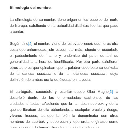
Etimología del nombre
.
La etimología de su nombre tiene origen en los pueblos del norte
de Europa, existiendo en la actualidad distintas teorías que paso
a contar.
Según Lind
[2]
el nombre viene del eslovaco
scorb
que no es otra
cosa que enfermedad, sin especificar más, siendo el escorbuto
el padecimiento dominante y endémico del país, de ahí su
generalidad a la hora de identificarla. Por otra parte existieron
otros autores que opinaban que la palabra escorbuto se derivaba
de la danesa
scorbect
o de la holandesa
scorbech
, cuya
definición de ambas era la de úlceras en la boca.
El cartógrafo, sacerdote y escritor sueco Olao Magno
[3]
la
describió dentro de las enfermedades castrenses de las
ciudades sitiadas, añadiendo que la llamaban scorbok y de la
que se libraban de ella obteniendo, a cualquier precio y riesgo,
víveres frescos, aunque también la denominaba con otros
nombres de scorbuk y scoerbuch y que creía originarse como
consecuencia de tomar alimentos salados e indigestos.