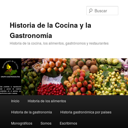
Ir
al
Busc
contenido
principal
Historia de la Cocina y la
Gastronomía
Historia de la cocina, los alimentos, gastrónomos y restaurantes
Menú
Inicio
Historia de los alimentos
principal
Historia de la gastronomia
Historia gastronómica por paises
Monográficos
Somos
Escribirnos