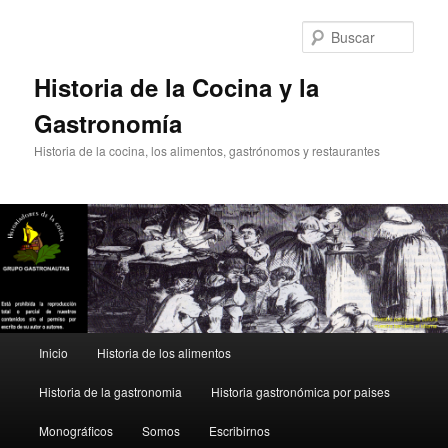
Ir
al
Busc
contenido
principal
Historia de la Cocina y la
Gastronomía
Historia de la cocina, los alimentos, gastrónomos y restaurantes
Menú
Inicio
Historia de los alimentos
principal
Historia de la gastronomia
Historia gastronómica por paises
Monográficos
Somos
Escribirnos