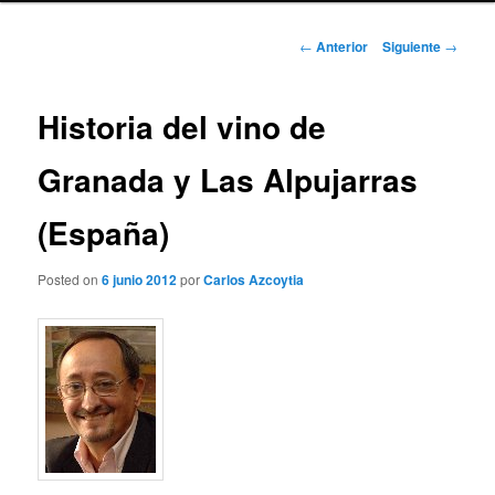
Navegación
←
Anterior
Siguiente
→
de
entradas
Historia del vino de
Granada y Las Alpujarras
(España)
Posted on
6 junio 2012
por
Carlos Azcoytia