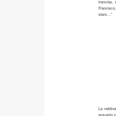
tranvías,
Francisco, 
stars…”
La neblin
ensueño y 