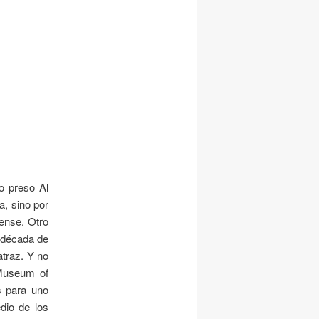
vo preso Al
a, sino por
ense. Otro
a década de
traz. Y no
Museum of
s para uno
dio de los