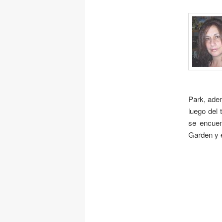
Park, adem
luego del 
se encuen
Garden y e