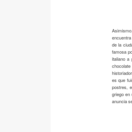
Asimismo,
encuentra 
de la ciu
famosa por
italiano a
chocolate
historiado
es que fui
postres, 
griego en 
anuncia s