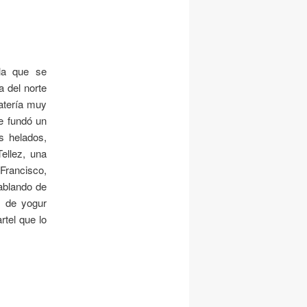
 la que se
a del norte
atería muy
ue fundó un
os helados,
ellez, una
 Francisco,
hablando de
s de yogur
rtel que lo