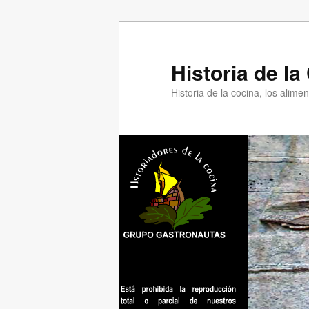
Ir
al
contenido
Historia de l
principal
Historia de la cocina, los alim