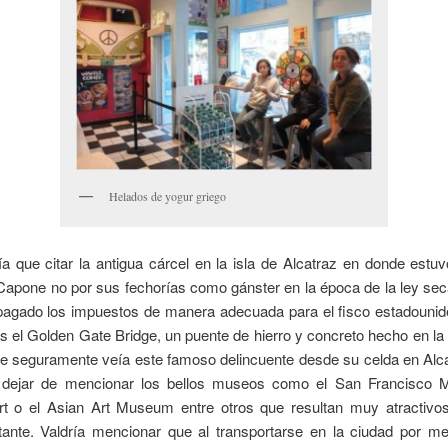
Helados de yogur griego
ía que citar la antigua cárcel en la isla de Alcatraz en donde estu
apone no por sus fechorías como gánster en la época de la ley sec
pagado los impuestos de manera adecuada para el fisco estadounid
es el Golden Gate Bridge, un puente de hierro y concreto hecho en l
ue seguramente veía este famoso delincuente desde su celda en Alca
 dejar de mencionar los bellos museos como el San Francisco 
t o el Asian Art Museum entre otros que resultan muy atractivo
tante. Valdría mencionar que al transportarse en la ciudad por me