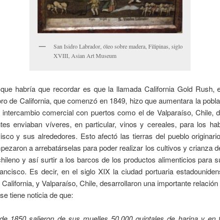
San Isidro Labrador, óleo sobre madera, Filipinas, siglo
XVIII, Asian Art Museum
que habría que recordar es que la llamada California Gold Rush, es
oro de California, que comenzó en 1849, hizo que aumentara la pobl
l intercambio comercial con puertos como el de Valparaíso, Chile, d
es enviaban víveres, en particular, vinos y cereales, para los ha
sco y sus alrededores. Esto afectó las tierras del pueblo origina
ezaron a arrebatárselas para poder realizar los cultivos y crianza 
chileno y así surtir a los barcos de los productos alimenticios para s
ancisco. Es decir, en el siglo XIX la ciudad portuaria estadounide
 California, y Valparaíso, Chile, desarrollaron una importante relación
 se tiene noticia de que:
de 1850 salieron de sus muelles 50.000 quintales de harina y en f