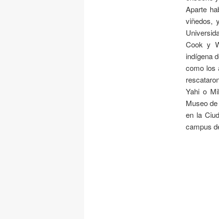
Aparte ha
viñedos, 
Universid
Cook y Wo
indígena d
como los 
rescataro
Yahi o Mi
Museo de A
en la Ciu
campus de 