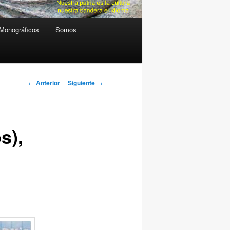
Monográficos
Somos
Navegación
←
Anterior
Siguiente
→
de
entradas
s),