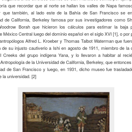
bría que recordar que al norte se hallan los valles de Napa famos
y que también, al lado este de la Bahía de San Francisco se en
ad de California, Berkeley famosa por sus investigadores como Sh
odrow Borah que hicieron los cálculos para estimar la baja p
e México Central luego del dominio español en el siglo XVI [1], o por
antropólogos Alfred L. Kroeber y Thomas Talbot Waterman que fuer
n de su injusto cautiverio a Ishi en agosto de 1911, miembro de la
ll Creeks del grupo indígena Yana, y lo llevaron a habitar al reci
ntropología de la Universidad de California, Berkeley, que entonces
dad de San Francisco y luego, en 1931, dicho museo fue trasladado
la universidad. [2]