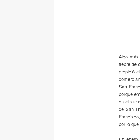
Algo más 
fiebre de 
propició e
comerciant
San Franci
porque emp
en el sur 
de San Fr
Francisco,
por lo que
En enero 