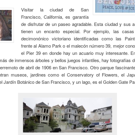
Visitar la ciudad de San
Francisco, California, es garantía
de disfrutar de un paseo agradable. Esta ciudad y sus a
tienen un encanto especial. Por ejemplo, las casas
decimonónico victoriano identificadas como las Pain
frente al Alamo Park o el malecón número 39, mejor con
el Pier 39 en donde hay un acuario muy interesante. E
ás de inmensos árboles y bellos juegos infantiles, hay fotografías d
terremoto de abril de 1906 en San Francisco. Otro parque fascinant
tran museos, jardines como el Conservatory of Flowers, el Ja
l Jardín Botánico de San Francisco, y un lago, es el Golden Gate Pa