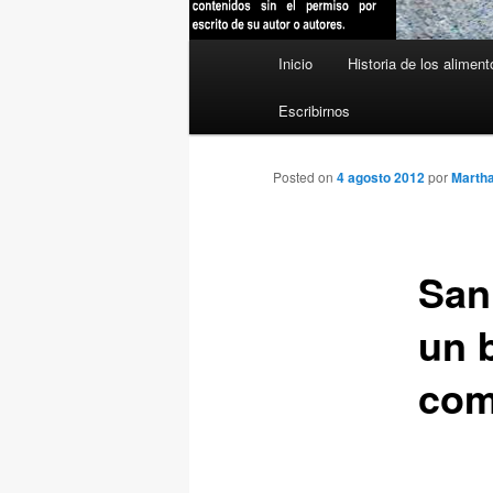
Menú
Inicio
Historia de los aliment
principal
Escribirnos
Posted on
4 agosto 2012
por
Martha
San
un 
com