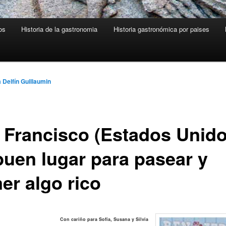
os
Historia de la gastronomia
Historia gastronómica por paises
 Delfín Guillaumin
 Francisco (Estados Unido
buen lugar para pasear y
er algo rico
Con cariño para Sofía, Susana y Silvia