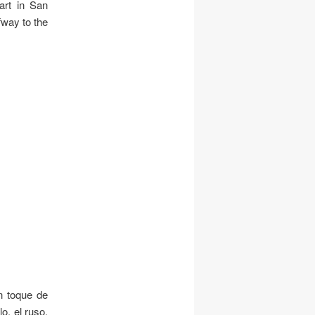
art in San
lfway to the
n toque de
o, el ruso.