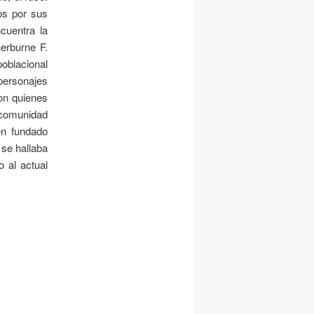
os por sus
cuentra la
erburne F.
oblacional
 personajes
on quienes
 comunidad
én fundado
 se hallaba
 al actual