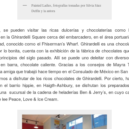
Painted Ladies, fotografías tomadas por Silvia Sáez
Delfín y la autora
 se pueden visitar las ricas dulcerías y chocolaterías como
en la Ghirardelli Square cerca del embarcadero, en el área portuari
dad, conocido como el Fhiserman’s Wharf. Ghirardelli es una chocol
 lo bonita, cuenta con la exhibición de la fábrica de chocolates q
 principios del siglo pasado. Allí se puede uno deleitar con divers
 en barra, chocolate caliente. Gracias a los consejos de Mayra T
ra amiga que trabajó hace tiempo en el Consulado de México en San
mos a disfrutar de los ricos chocolates de Ghirardelli. Por cierto, 
en el barrio hippie, en Haigth-Ashbury, se disfrutan los preparado
una sucursal de la cadena de heladerías Ben & Jerry’s, en cuyo ca
e lee Peace, Love & Ice Cream.