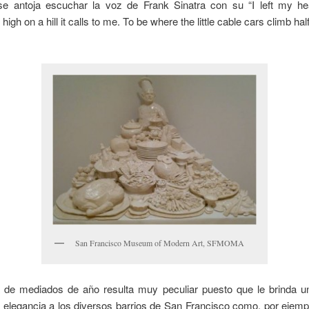
 se antoja escuchar la voz de Frank Sinatra con su “I left my he
high on a hill it calls to me. To be where the little cable cars climb ha
San Francisco Museum of Modern Art, SFMOMA
a de mediados de año resulta muy peculiar puesto que le brinda u
elegancia a los diversos barrios de San Francisco como, por ejempl