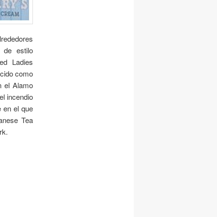
lrededores
 de estilo
ted Ladies
ocido como
n el Alamo
el incendio
e en el que
panese Tea
rk.