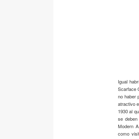
Igual habr
Scarface C
no haber 
atractivo 
1930 al q
se deben
Modern Ar
como visi