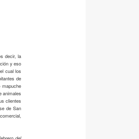
 decir, la
ación y eso
el cual los
bitantes de
rio mapuche
de animales
us clientes
nse de San
 comercial,
ebrero del