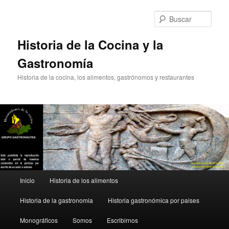
Ir
Ir
al
al
Busc
contenido
contenido
principal
secundario
Historia de la Cocina y la
Gastronomía
Historia de la cocina, los alimentos, gastrónomos y restaurantes
Menú
Inicio
Historia de los alimentos
principal
Historia de la gastronomia
Historia gastronómica por paises
Monográficos
Somos
Escribirnos