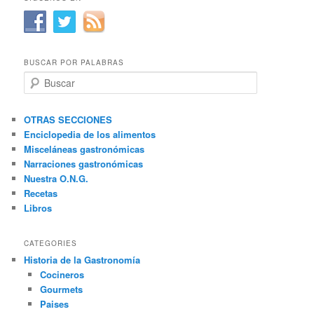
BUSCAR POR PALABRAS
B
u
s
c
OTRAS SECCIONES
a
Enciclopedia de los alimentos
r
Misceláneas gastronómicas
Narraciones gastronómicas
Nuestra O.N.G.
Recetas
Libros
CATEGORIES
Historia de la Gastronomía
Cocineros
Gourmets
Paises