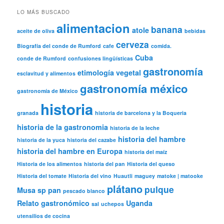
LO MÁS BUSCADO
alimentacion
banana
atole
aceite de oliva
bebidas
cerveza
Biografía del conde de Rumford
cafe
comida.
Cuba
conde de Rumford
confusiones lingüísticas
gastronomía
etimología vegetal
esclavitud y alimentos
gastronomía méxico
gastronomía de México
historia
granada
historia de barcelona y la Boqueria
historia de la gastronomia
historia de la leche
historia del hambre
historia de la yuca
historia del cazabe
historia del hambre en Europa
historia del maíz
Historia de los alimentos
historia del pan
Historia del queso
Historia del tomate
Historia del vino
Huautli
maguey
matoke | matooke
plátano
pulque
Musa sp
pan
pescado blanco
Relato gastronómico
Uganda
sal
uchepos
utensilios de cocina