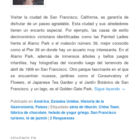
Visitar la ciudad de San Francisco, California, es garantía de
disfrutar de un paseo agradable. Esta ciudad y sus alrededores
tienen un encanto especial. Por ejemplo, las casas de estilo
decimonónico victoriano identificadas como las Painted Ladies
frente al Alamo Park o el malecón número 39, mejor conocido
como el Pier 39 en donde hay un acuario muy interesante. En el
Alamo Park, además de inmensos árboles y bellos juegos
infantiles, hay fotografías del incendio luego del terremoto de
abril de 1906 en San Francisco. Otro parque fascinante en el que
se encuentran museos, jardines como el Conservatory of
Flowers, el Japanese Tea Garden y el Jardín Botánico de San
Francisco, y un lago, es el Golden Gate Park.
Sigue leyendo
→
Publicado en
América
,
Estados Unidos
,
Historia de la
Gastronomía
,
Paises
|
Etiquetado
aleta de tiburón
,
China Town
,
fábrica de chocolate
,
helado de yogur griego
,
San Francisco
turismo
,
té de jazmín
|
2
Respuestas
SÍGUENOS EN