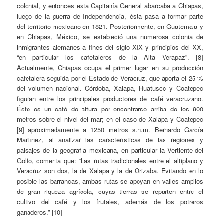
colonial, y entonces esta Capitanía General abarcaba a Chiapas,
luego de la guerra de Independencia, ésta pasa a formar parte
del territorio mexicano en 1821. Posteriormente, en Guatemala y
en Chiapas, México, se estableció una numerosa colonia de
inmigrantes alemanes a fines del siglo XIX y principios del XX,
“en particular los cafetaleros de la Alta Verapaz”. [8]
Actualmente, Chiapas ocupa el primer lugar en su producción
cafetalera seguida por el Estado de Veracruz, que aporta el 25 %
del volumen nacional. Córdoba, Xalapa, Huatusco y Coatepec
figuran entre los principales productores de café veracruzano.
Éste es un café de altura por encontrarse arriba de los 900
metros sobre el nivel del mar; en el caso de Xalapa y Coatepec
[9] aproximadamente a 1250 metros s.n.m. Bernardo García
Martínez, al analizar las características de las regiones y
paisajes de la geografía mexicana, en particular la Vertiente del
Golfo, comenta que: “Las rutas tradicionales entre el altiplano y
Veracruz son dos, la de Xalapa y la de Orizaba. Evitando en lo
posible las barrancas, ambas rutas se apoyan en valles amplios
de gran riqueza agrícola, cuyas tierras se reparten entre el
cultivo del café y los frutales, además de los potreros
ganaderos.” [10]