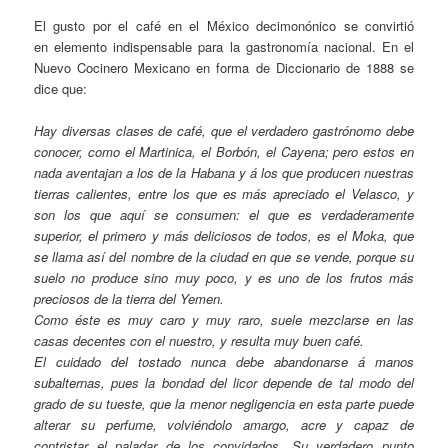
El gusto por el café en el México decimonónico se convirtió
en elemento indispensable para la gastronomía nacional. En el
Nuevo Cocinero Mexicano en forma de Diccionario de 1888 se
dice que:
Hay diversas clases de café, que el verdadero gastrónomo debe
conocer, como el Martinica, el Borbón, el Cayena; pero estos en
nada aventajan a los de la Habana y á los que producen nuestras
tierras calientes, entre los que es más apreciado el Velasco, y
son los que aquí se consumen: el que es verdaderamente
superior, el primero y más deliciosos de todos, es el Moka, que
se llama así del nombre de la ciudad en que se vende, porque su
suelo no produce sino muy poco, y es uno de los frutos más
preciosos de la tierra del Yemen.
Como éste es muy caro y muy raro, suele mezclarse en las
casas decentes con el nuestro, y resulta muy buen café.
El cuidado del tostado nunca debe abandonarse á manos
subalternas, pues la bondad del licor depende de tal modo del
grado de su tueste, que la menor negligencia en esta parte puede
alterar su perfume, volviéndolo amargo, acre y capaz de
contristar el paladar de los convidados. Su verdadero punto