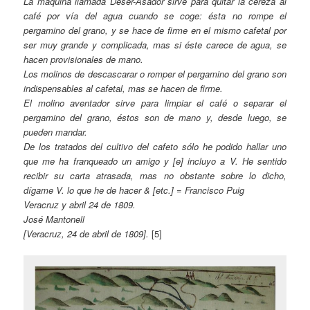
La máquina llamada Deser-Asador sirve para quitar la cereza al
café por vía del agua cuando se coge: ésta no rompe el
pergamino del grano, y se hace de firme en el mismo cafetal por
ser muy grande y complicada, mas si éste carece de agua, se
hacen provisionales de mano.
Los molinos de descascarar o romper el pergamino del grano son
indispensables al cafetal, mas se hacen de firme.
El molino aventador sirve para limpiar el café o separar el
pergamino del grano, éstos son de mano y, desde luego, se
pueden mandar.
De los tratados del cultivo del cafeto sólo he podido hallar uno
que me ha franqueado un amigo y [e] incluyo a V. He sentido
recibir su carta atrasada, mas no obstante sobre lo dicho,
dígame V. lo que he de hacer & [etc.] = Francisco Puig
Veracruz y abril 24 de 1809.
José Mantonell
[Veracruz, 24 de abril de 1809].
[5]