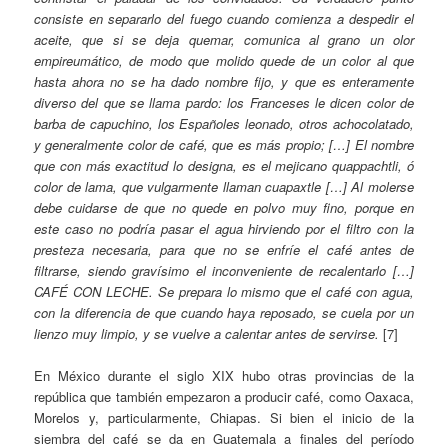
consiste en separarlo del fuego cuando comienza a despedir el
aceite, que si se deja quemar, comunica al grano un olor
empireumático, de modo que molido quede de un color al que
hasta ahora no se ha dado nombre fijo, y que es enteramente
diverso del que se llama pardo: los Franceses le dicen color de
barba de capuchino, los Españoles leonado, otros achocolatado,
y generalmente color de café, que es más propio; […] El nombre
que con más exactitud lo designa, es el mejicano quappachtli, ó
color de lama, que vulgarmente llaman cuapaxtle […] Al molerse
debe cuidarse de que no quede en polvo muy fino, porque en
este caso no podría pasar el agua hirviendo por el filtro con la
presteza necesaria, para que no se enfríe el café antes de
filtrarse, siendo gravísimo el inconveniente de recalentarlo […]
CAFÉ CON LECHE. Se prepara lo mismo que el café con agua,
con la diferencia de que cuando haya reposado, se cuela por un
lienzo muy limpio, y se vuelve a calentar antes de servirse.
[7]
En México durante el siglo XIX hubo otras provincias de la
república que también empezaron a producir café, como Oaxaca,
Morelos y, particularmente, Chiapas. Si bien el inicio de la
siembra del café se da en Guatemala a finales del período