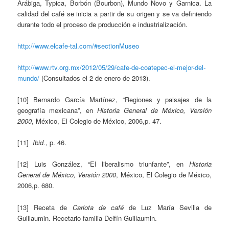
Arábiga, Typica, Borbón (Bourbon), Mundo Novo y Garnica. La
calidad del café se inicia a partir de su origen y se va definiendo
durante todo el proceso de producción e industrialización.
http://www.elcafe-tal.com/#sectionMuseo
http://www.rtv.org.mx/2012/05/29/cafe-de-coatepec-el-mejor-del-
mundo/
(Consultados el 2 de enero de 2013).
[10] Bernardo García Martínez, “Regiones y paisajes de la
geografía mexicana”, en
Historia General de México, Versión
2000
, México, El Colegio de México, 2006,p. 47.
[11]
Ibid.
, p. 46.
[12] Luis González, “El liberalismo triunfante”, en
Historia
General de México, Versión 2000
, México, El Colegio de México,
2006,p. 680.
[13] Receta de
Carlota de café
de Luz María Sevilla de
Guillaumin. Recetario familia Delfín Guillaumin.