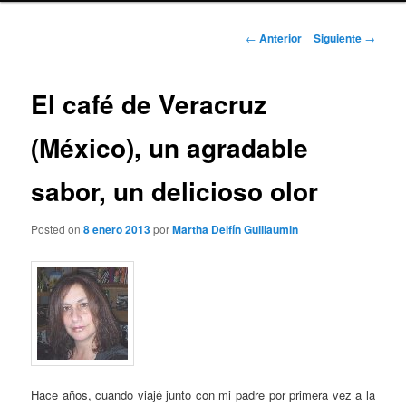
Navegación
←
Anterior
Siguiente
→
de
entradas
El café de Veracruz
(México), un agradable
sabor, un delicioso olor
Posted on
8 enero 2013
por
Martha Delfín Guillaumin
Hace años, cuando viajé junto con mi padre por primera vez a la