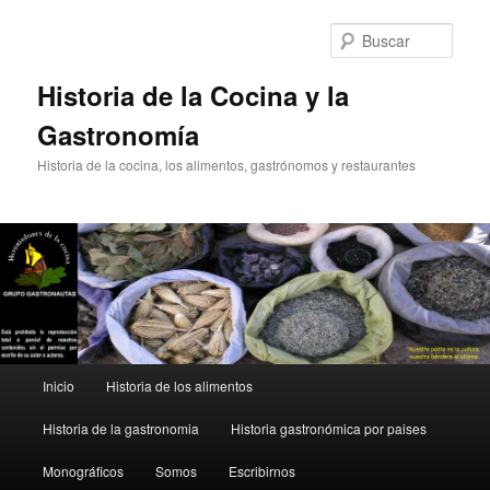
Ir
al
Busc
contenido
principal
Historia de la Cocina y la
Gastronomía
Historia de la cocina, los alimentos, gastrónomos y restaurantes
Menú
Inicio
Historia de los alimentos
principal
Historia de la gastronomia
Historia gastronómica por paises
Monográficos
Somos
Escribirnos