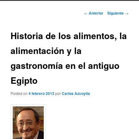
Navegación
←
Anterior
Siguiente
→
de
entradas
Historia de los alimentos, la
alimentación y la
gastronomía en el antiguo
Egipto
Posted on
4 febrero 2013
por
Carlos Azcoytia