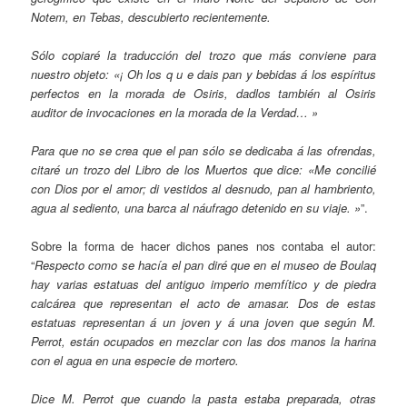
Notem, en Tebas, descubierto recientemente.
Sólo copiaré la traducción del trozo que más conviene para
nuestro objeto: «¡ Oh los q u e dais
pan
y bebidas á los espíritus
perfectos en la morada de Osiris, dadlos también al Osiris
auditor de invocaciones en la morada de la Verdad
…
»
Para que no se crea que el pan sólo se dedicaba á las ofrendas,
citaré un trozo del Libro de los Muertos que dice: «Me concilié
con Dios por el amor; di vestidos al desnudo, pan al hambriento,
agua al sediento, una barca al náufrago detenido en su viaje. »
”.
Sobre la forma de hacer dichos panes nos contaba el autor:
“
Respecto como se hacía el pan diré que en el museo de Boulaq
hay varias estatuas del antiguo imperio memfítico y de piedra
calcárea que representan el acto de amasar. Dos de estas
estatuas representan á un joven y á una joven que según M.
Perrot, están ocupados en mezclar con las dos manos la harina
con el agua en una especie de mortero.
Dice M. Perrot que cuando la pasta estaba preparada, otras