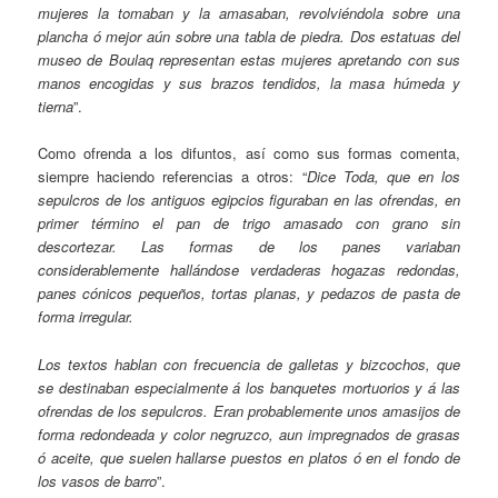
mujeres la tomaban y la amasaban, revolviéndola sobre una
plancha ó mejor aún sobre una tabla de piedra. Dos estatuas del
museo de Boulaq representan estas mujeres apretando con sus
manos encogidas y sus brazos tendidos, la masa húmeda y
tierna
”.
Como ofrenda a los difuntos, así como sus formas comenta,
siempre haciendo referencias a otros: “
Dice Toda, que en los
sepulcros de los antiguos egipcios figuraban en las ofrendas, en
primer término el pan de trigo amasado con grano sin
descortezar. Las formas de los panes variaban
considerablemente hallándose verdaderas hogazas redondas,
panes cónicos pequeños, tortas planas, y pedazos de pasta de
forma irregular.
Los textos hablan con frecuencia de galletas y bizcochos, que
se destinaban especialmente á los banquetes mortuorios y á las
ofrendas de los sepulcros. Eran probablemente unos amasijos de
forma redondeada y color negruzco, aun impregnados de grasas
ó aceite, que suelen hallarse puestos en platos ó en el fondo de
los vasos de barro
”.