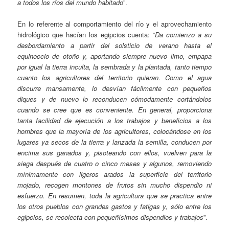
a todos los ríos del mundo habitado
”.
En lo referente al comportamiento del río y el aprovechamiento
hidrológico que hacían los egipcios cuenta: “
Da comienzo a su
desbordamiento a partir del solsticio de verano hasta el
equinoccio de otoño y, aportando siempre nuevo limo, empapa
por igual la tierra inculta, la sembrada y la plantada, tanto tiempo
cuanto los agricultores del territorio quieran. Como el agua
discurre mansamente, lo desvían fácilmente con pequeños
diques y de nuevo lo reconducen cómodamente cortándolos
cuando se cree que es conveniente. En general, proporciona
tanta facilidad de ejecución a los trabajos y beneficios a los
hombres que la mayoría de los agricultores, colocándose en los
lugares ya secos de la tierra y lanzada la semilla, conducen por
encima sus ganados y, pisoteando con ellos, vuelven para la
siega después de cuatro o cinco meses y algunos, removiendo
mínimamente con ligeros arados la superficie del territorio
mojado, recogen montones de frutos sin mucho dispendio ni
esfuerzo. En resumen, toda la agricultura que se practica entre
los otros pueblos con grandes gastos y fatigas y, sólo entre los
egipcios, se recolecta con pequeñísimos dispendios y trabajos
”.