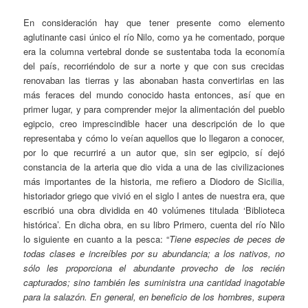
En consideración hay que tener presente como elemento
aglutinante casi único el río Nilo, como ya he comentado, porque
era la columna vertebral donde se sustentaba toda la economía
del país, recorriéndolo de sur a norte y que con sus crecidas
renovaban las tierras y las abonaban hasta convertirlas en las
más feraces del mundo conocido hasta entonces, así que en
primer lugar, y para comprender mejor la alimentación del pueblo
egipcio, creo imprescindible hacer una descripción de lo que
representaba y cómo lo veían aquellos que lo llegaron a conocer,
por lo que recurriré a un autor que, sin ser egipcio, sí dejó
constancia de la arteria que dio vida a una de las civilizaciones
más importantes de la historia, me refiero a Diodoro de Sicilia,
historiador griego que vivió en el siglo I antes de nuestra era, que
escribió una obra dividida en 40 volúmenes titulada ‘Biblioteca
histórica’. En dicha obra, en su libro Primero, cuenta del río Nilo
lo siguiente en cuanto a la pesca: “
Tiene especies de peces de
todas clases e increíbles por su abundancia; a los nativos, no
sólo les proporciona el abundante provecho de los recién
capturados; sino también les suministra una cantidad inagotable
para la salazón. En general, en beneficio de los hombres, supera