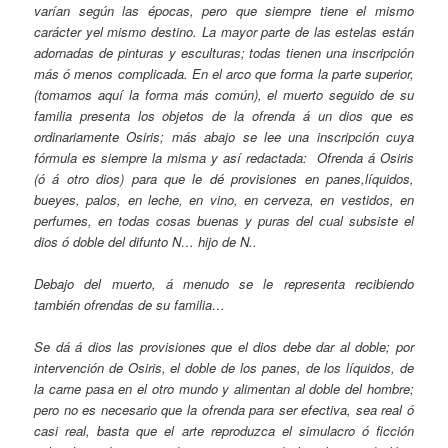
varían según las épocas, pero que siempre tiene el mismo
carácter y
e
l
mismo destino. La mayor parte de las estelas están
adornadas de pinturas y esculturas; todas tienen una inscripción
más ó menos complicada. En el arco que forma la parte superior,
(tomamos aquí la forma más común), el muerto seguido de su
familia presenta los objetos de la ofrenda á un dios que es
ordinariamente Osiris; más abajo se lee una inscripción cuya
fórmula es siempre la misma y así redactada: Ofrenda á Osiris
(ó á otro dios) para que le dé provisiones en panes,líquidos,
bueyes, palos, en leche, en vino, en cerveza, en vestidos, en
perfumes, en todas cosas buenas y puras del cual subsiste el
dios ó doble del difunto N… hijo de N..
Debajo del muerto, á menudo se le representa recibiendo
también ofrendas de su familia…
Se dá á dios las provisiones que el dios debe dar al doble; por
intervención de Osiris, el doble de los panes, de los líquidos, de
la carne pasa en el otro mundo y alimentan al doble del hombre;
pero no es necesario que la ofrenda para ser efectiva, sea real ó
casi real, basta que el arte reproduzca el simulacro ó ficción