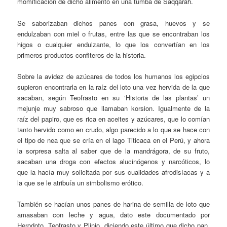
momificación de dicho alimento en una tumba de Saqqarah.
Se saborizaban dichos panes con grasa, huevos y se
endulzaban con miel o frutas, entre las que se encontraban los
higos o cualquier endulzante, lo que los convertían en los
primeros productos confiteros de la historia.
Sobre la avidez de azúcares de todos los humanos los egipcios
supieron encontrarla en la raíz del loto una vez hervida de la que
sacaban, según Teofrasto en su ‘Historia de las plantas’ un
mejunje muy sabroso que llamaban korsion. Igualmente de la
raíz del papiro, que es rica en aceites y azúcares, que lo comían
tanto hervido como en crudo, algo parecido a lo que se hace con
el tipo de nea que se cría en el lago Titicaca en el Perú, y ahora
la sorpresa salta al saber que de la mandrágora, de su fruto,
sacaban una droga con efectos alucinógenos y narcóticos, lo
que la hacía muy solicitada por sus cualidades afrodisíacas y a
la que se le atribuía un simbolismo erótico.
También se hacían unos panes de harina de semilla de loto que
amasaban con leche y agua, dato este documentado por
Herodoto, Teofrasto y Plinio, diciendo este último que dicho pan,