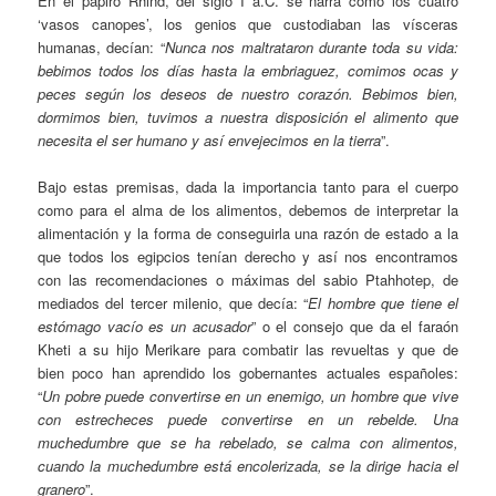
En el papiro Rhind, del siglo I a.C. se narra cómo los cuatro
‘vasos canopes’, los genios que custodiaban las vísceras
humanas, decían: “
Nunca nos maltrataron durante toda su vida:
bebimos todos los días hasta la embriaguez, comimos ocas y
peces según los deseos de nuestro corazón. Bebimos bien,
dormimos bien, tuvimos a nuestra disposición el alimento que
necesita el ser humano y así envejecimos en la tierra
”.
Bajo estas premisas, dada la importancia tanto para el cuerpo
como para el alma de los alimentos, debemos de interpretar la
alimentación y la forma de conseguirla una razón de estado a la
que todos los egipcios tenían derecho y así nos encontramos
con las recomendaciones o máximas del sabio Ptahhotep, de
mediados del tercer milenio, que decía: “
El hombre que tiene el
estómago vacío es un acusador
” o el consejo que da el faraón
Kheti a su hijo Merikare para combatir las revueltas y que de
bien poco han aprendido los gobernantes actuales españoles:
“
Un pobre puede convertirse en un enemigo, un hombre que vive
con estrecheces puede convertirse en un rebelde. Una
muchedumbre que se ha rebelado, se calma con alimentos,
cuando la muchedumbre está encolerizada, se la dirige hacia el
granero
”.