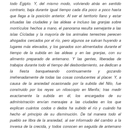
todo Egipto. Y, del mismo modo, volviendo atrás en sentido
contrario, baja durante igual tiempo cada día poco a poco hasta
que llega a la posición anterior. Al ser el territorio llano y estar
situadas las ciudades y las aldeas e incluso las granjas sobre
montículos hechos a mano, el panorama resulta semejante a las
islas Cícladas y la mayoría de los animales terrestres perecen
ahogados cercados por el río, pero algunos se salvan huyendo a
lugares más elevados, y los ganados son alimentados durante el
tiempo de la subida en las aldeas y en las granjas, con su
alimento preparado de antemano. Y las gentes, liberadas de
trabajos durante todo el tiempo del desbordamiento, se dedican a
la fiesta banqueteando continuamente y gozando
irrefrenadamente de todas las cosas conducentes al placer. Y, a
causa de la ansiedad ocasionada por la subida del Nilo, fue
construido por los reyes un niloscopio en Menfis; tras medir
exactamente la subida en él, los encargados de su
administración envían mensajes a las ciudades en los que
explican cuántos codos o dedos ha subido el río y cuándo ha
hecho el principio de su disminución. De tal manera todo el
pueblo se libra de la ansiedad, al ser informado del cambio a la
inversa de la crecida, y todos conocen en seguida de antemano