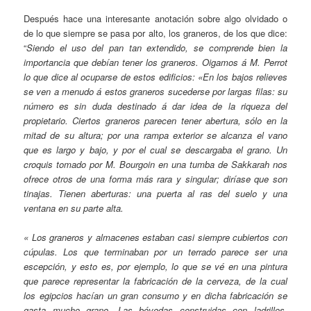
Después hace una interesante anotación sobre algo olvidado o
de lo que siempre se pasa por alto, los graneros, de los que dice:
“
Siendo el uso del pan tan extendido, se comprende bien la
importancia que debían tener los graneros. Oigamos á M. Perrot
lo que dice al ocuparse de estos edificios: «En los bajos relieves
se ven a menudo á estos graneros sucederse por largas filas: su
número es sin duda destinado á dar idea de la riqueza del
propietario. Ciertos graneros parecen tener abertura, sólo en la
mitad de su altura; por una rampa exterior se alcanza el vano
que es largo y bajo, y por el cual se descargaba el grano. Un
croquis tomado por M. Bourgoin en una tumba de Sakkarah nos
ofrece otros de una forma más rara y singular; diríase que son
tinajas. Tienen aberturas: una puerta al ras del suelo y una
ventana en su parte alta.
« Los graneros y almacenes estaban casi siempre cubiertos con
cúpulas. Los que terminaban por un terrado parece ser una
escepción, y esto es, por ejemplo, lo que se vé en una pintura
que parece representar la fabricación de la cerveza, de la cual
los egipcios hacían un gran consumo y en dicha fabricación se
gasta mucho grano. Las bóvedas construidas con ladrillos,