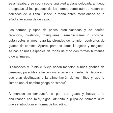
se amasaba y se cocía sobre una piedra plana colocada al fuego
o pegadas al las paredes de los hornos como aún se hacen en
poblados de la zona. Desde la fecha antes mencionada se le
añadía levadura de cerveza.
Las formas y tipos de panes eran variadas y se hacían
redondos, ovalados, triangulares, semicirculares o cónicos,
están estos últimos, para las ofrendas del templo, recubiertos de
granos de comino. Aparte, para los actos litúrgicos y mágicos,
se hacían unas especies de tortas de trigo con formas humanas
o de animales.
Dioscórides y Plinio el Viejo hacen mención a unas gachas de
cereales, parecidas a las encontradas en la tumba de Saqqarah,
que eran destinadas a la alimentación de los niños y que lo
llaman con el nombre griego de ‘athera’
A menudo se enriquecía el pan con grasa y huevo o lo
endulzaban con miel, higos, azufaifo o pulpa de palmera dum
que se introducía en forma de bocadillo.