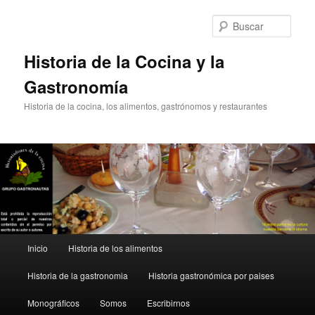
Ir
al
Busc
contenido
principal
Historia de la Cocina y la
Gastronomía
Historia de la cocina, los alimentos, gastrónomos y restaurantes
Menú
Inicio
Historia de los alimentos
principal
Historia de la gastronomia
Historia gastronómica por paises
Monográficos
Somos
Escribirnos