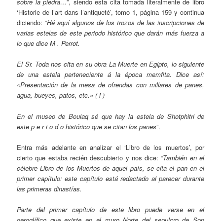
sobre la piedra…
”, siendo esta cita tomada literalmente de libro
‘Historie de l’art dans l’antiqueté’, tomo 1, página 159 y continua
diciendo: “
Hé aquí algunos de los trozos de las inscripciones de
varias estelas de este periodo histórico que darán más fuerza a
lo que dice M . Perrot.
El Sr. Toda nos cita en su obra La M
u
erte en Egipto,
lo siguiente
de una estela perteneciente á la época memfita. Dice así:
«Presentación de la mesa de ofrendas con millares de panes,
agua, bueyes, patos, etc.» ( i )
En el museo de Boulaq sé que hay la estela de Shotphitri de
este p e r i o d o histórico que se citan los panes
”.
Entra más adelante en analizar el ‘Libro de los muertos’, por
cierto que estaba recién descubierto y nos dice: “
También en el
célebre Libro de los Muertos de aquel país, se cita el pan en el
primer capítulo: este capítulo está redactado al parecer durante
las primeras dinastías.
Parte del primer capítulo de este libro puede verse en el
geroglífico que existe en el muro Norte del sepulcro de Son