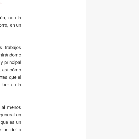
ir.
ón, con la
orre, en un
s trabajos
ntrándome
y principal
. así cómo
ntes que el
 leer en la
, al menos
general en
a que es un
 un delito