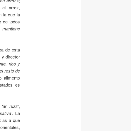
on arroz
«;
el arroz,
 la que la
o de todos
 mantiene
ba de esta
 y director
nte, rico y
el resto de
 alimento
istados es
e
‘ar ruzz’
,
sativa’
. La
cias a que
orientales,