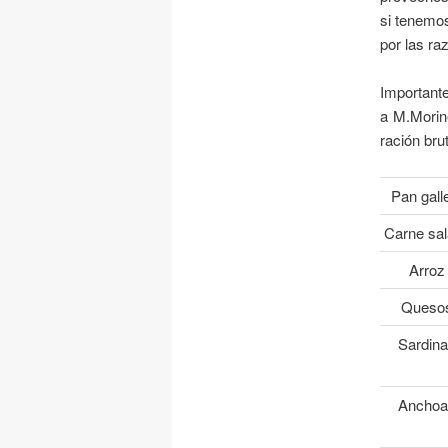
si tenemos
por las ra
Important
a M.Morine
ración bru
Pan gall
Carne sa
Arroz
Queso
Sardin
Ancho