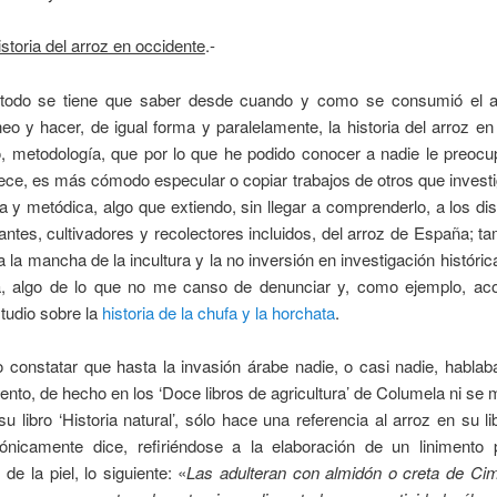
istoria del arroz en occidente
.-
todo se tiene que saber desde cuando y como se consumió el a
eo y hacer, de igual forma y paralelamente, la historia del arroz en
, metodología, que por lo que he podido conocer a nadie le preocu
ce, es más cómodo especular o copiar trabajos de otros que invest
a y metódica, algo que extiendo, sin llegar a comprenderlo, a los dis
ntes, cultivadores y recolectores incluidos, del arroz de España; t
 la mancha de la incultura y la no inversión en investigación históric
, algo de lo que no me canso de denunciar y, como ejemplo, aco
tudio sobre la
historia de la chufa y la horchata
.
 constatar que hasta la invasión árabe nadie, o casi nadie, hablab
nto, de hecho en los ‘Doce libros de agricultura’ de Columela ni se
 su libro ‘Historia natural’, sólo hace una referencia al arroz en su li
ónicamente dice, refiriéndose a la elaboración de un linimento 
de la piel, lo siguiente: «
Las adulteran con almidón o creta de Cim