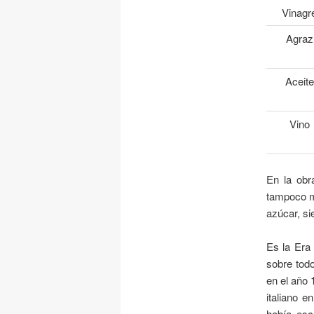
Vinagr
Agraz
Aceite
Vino
En la obr
tampoco m
azúcar, si
Es la Era 
sobre tod
en el año 
italiano e
había esc