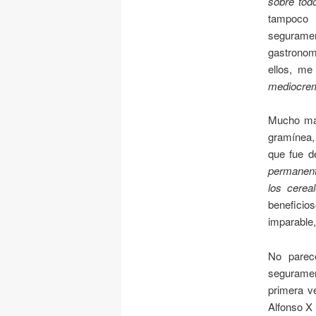
sobre tod
tampoco 
seguramen
gastronom
ellos, me
mediocreme
Mucho más
gramínea, 
que fue d
permanente
los cerea
beneficio
imparable,
No parec
seguramen
primera v
Alfonso X 