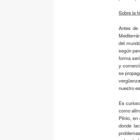
Sobre la h
Antes de 
Mediterrán
del mundo
según pare
forma seri
y comercia
se propaga
vergüenza
nuestro es
Es curioso
como alime
Plinio, en
donde lac
problemas 