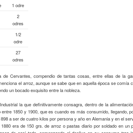
e
1 odre
2
odres
1/2
odre
27
odres
a de Cervantes, compendio de tantas cosas, entre ellas de la ga
enciona el arroz, aunque se sabe que en aquella época se comía c
endo un bocado exquisito entre la nobleza.
Industrial la que definitivamente consagra, dentro de la alimentación
o entre 1850 y 1900, que es cuando es más consumido, llegando, po
1898 a ser de cuatro kilos por persona y año en Alemania y en el servi
n 1880 era de 150 grs. de arroz o pastas diario por soldado en un
asez de casi todo, comenzando el declive en su consumo tras 