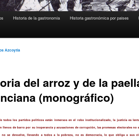
os
Historia de la gastronomia
Historia gastronómica por paises
os Azcoytia
oria del arroz y de la paell
enciana (monográfico)
 todos los partidos políticos están inmersos en el robo institucionalizado, la justicia es lenta
án llenos de barro por su inoperancia y acusaciones de corrupción, las promesas electorales no 
 no se devuelve, llevando a todos a la pobreza, no es democracia, lo que obliga a sus c