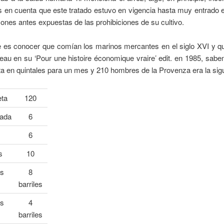
 en cuenta que este tratado estuvo en vigencia hasta muy entrado e
zones antes expuestas de las prohibiciones de su cultivo.
e es conocer que comían los marinos mercantes en el siglo XVI y qu
au en su ‘Pour une histoire économique vraire’ edit. en 1985, sab
ta en quintales para un mes y 210 hombres de la Provenza era la sigu
eta
120
lada
6
6
s
10
as
8
barriles
as
4
barriles