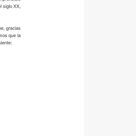
l siglo XX,
e, gracias
emos que la
iente: