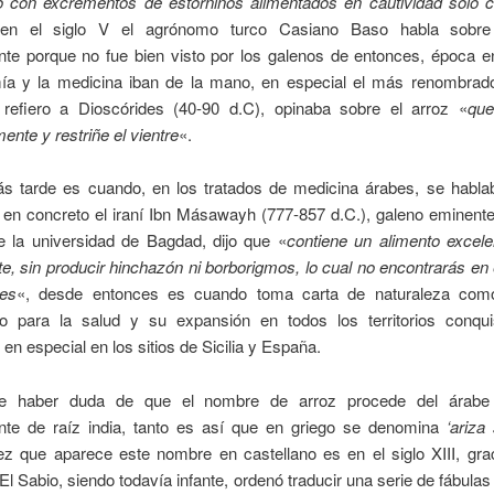
o con excrementos de estorninos alimentados en cautividad sólo c
en el siglo V el agrónomo turco Casiano Baso habla sobre 
te porque no fue bien visto por los galenos de entonces, época en
ía y la medicina iban de la mano, en especial el más renombrad
 refiero a Dioscórides (40-90 d.C), opinaba sobre el arroz «
que
nte y restriñe el vientre
«.
 tarde es cuando, en los tratados de medicina árabes, se habla
en concreto el iraní Ibn Másawayh (777-857 d.C.), galeno eminente
e la universidad de Bagdad, dijo que «
contiene un alimento excele
, sin producir hinchazón ni borborigmos, lo cual no encontrarás en 
les
«, desde entonces es cuando toma carta de naturaleza como
so para la salud y su expansión en todos los territorios conqu
 en especial en los sitios de Sicilia y España.
e haber duda de que el nombre de arroz procede del árab
te de raíz india, tanto es así que en griego se denomina
‘ariza 
ez que aparece este nombre en castellano es en el siglo XIII, gra
El Sabio, siendo todavía infante, ordenó traducir una serie de fábulas 