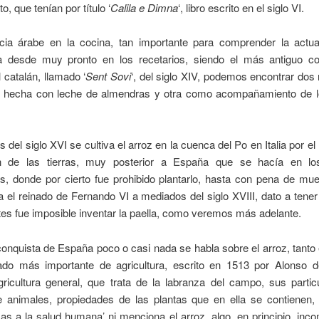
o, que tenían por título ‘
Calila e Dimna
‘, libro escrito en el siglo VI.
ncia árabe en la cocina, tan importante para comprender la actua
da desde muy pronto en los recetarios, siendo el más antiguo c
 catalán, llamado ‘
Sent Sovi
‘, del siglo XIV, podemos encontrar dos
a hecha con leche de almendras y otra como acompañamiento de 
os del siglo XVI se cultiva el arroz en la cuenca del Po en Italia por e
n de las tierras, muy posterior a España que se hacía en lo
s, donde por cierto fue prohibido plantarlo, hasta con pena de mue
 el reinado de Fernando VI a mediados del siglo XVIII, dato a tene
es fue imposible inventar la paella, como veremos más adelante.
conquista de España poco o casi nada se habla sobre el arroz, tanto
tado más importante de agricultura, escrito en 1513 por Alonso d
Agricultura general, que trata de la labranza del campo, sus partic
e animales, propiedades de las plantas que en ella se contienen, 
s a la salud humana’ ni menciona el arroz, algo, en principio, inc