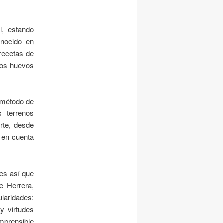
l, estando
onocido en
 recetas de
los huevos
l método de
s terrenos
rte, desde
r en cuenta
 es así que
e Herrera,
ularidades:
y virtudes
omprensible