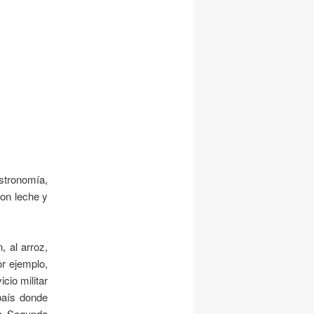
stronomía,
on leche y
, al arroz,
r ejemplo,
cio militar
 país donde
la Segunda