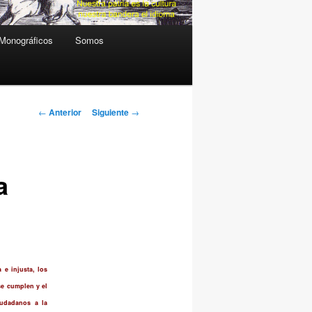
Monográficos
Somos
Navegación
←
Anterior
Siguiente
→
de
entradas
a
 e injusta, los
se cumplen y el
iudadanos a la