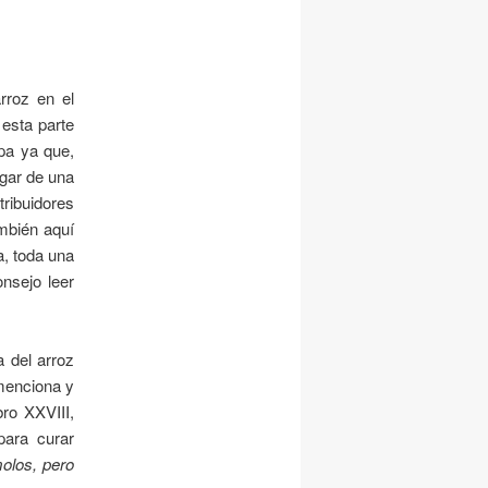
rroz en el
 esta parte
pa ya que,
igar de una
tribuidores
ambién aquí
a, toda una
nsejo leer
a del arroz
 menciona y
bro XXVIII,
para curar
olos, pero