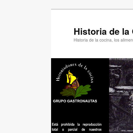
Ir
al
contenido
Historia de l
principal
Historia de la cocina, los alim