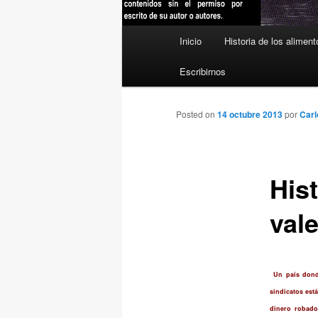
Menú
Inicio
Historia de los aliment
principal
Escribirnos
Posted on
14 octubre 2013
por
Carl
Hist
val
Un país donde
sindicatos est
dinero robado