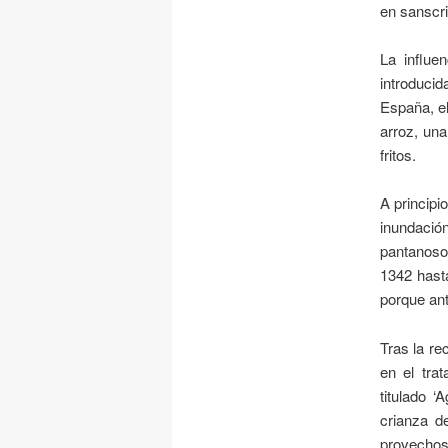
en sanscrit
La influe
introduci
España, el
arroz, un
fritos.
A principi
inundació
pantanoso
1342 hasta
porque ant
Tras la re
en el tra
titulado ‘
crianza d
provechosa