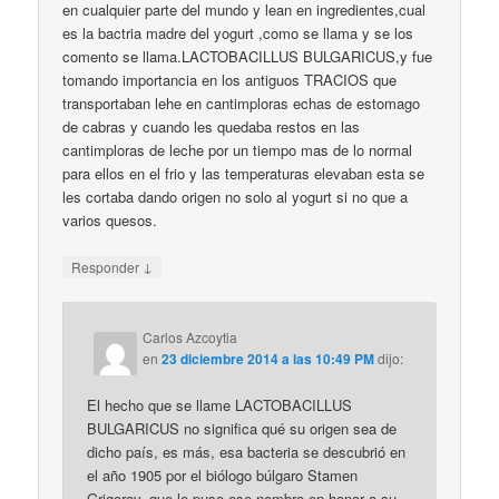
en cualquier parte del mundo y lean en ingredientes,cual
es la bactria madre del yogurt ,como se llama y se los
comento se llama.LACTOBACILLUS BULGARICUS,y fue
tomando importancia en los antiguos TRACIOS que
transportaban lehe en cantimploras echas de estomago
de cabras y cuando les quedaba restos en las
cantimploras de leche por un tiempo mas de lo normal
para ellos en el frio y las temperaturas elevaban esta se
les cortaba dando origen no solo al yogurt si no que a
varios quesos.
↓
Responder
Carlos Azcoytia
en
23 diciembre 2014 a las 10:49 PM
dijo:
El hecho que se llame LACTOBACILLUS
BULGARICUS no significa qué su origen sea de
dicho país, es más, esa bacteria se descubrió en
el año 1905 por el biólogo búlgaro Stamen
Grigorov, que le puso ese nombre en honor a su