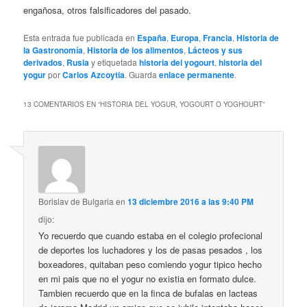
engañosa, otros falsificadores del pasado.
Esta entrada fue publicada en
España
,
Europa
,
Francia
,
Historia de
la Gastronomía
,
Historia de los alimentos
,
Lácteos y sus
derivados
,
Rusia
y etiquetada
historia del yogourt
,
historia del
yogur
por
Carlos Azcoytia
. Guarda
enlace permanente
.
13 COMENTARIOS EN “
HISTORIA DEL YOGUR, YOGOURT O YOGHOURT
”
Borislav de Bulgaria
en
13 diciembre 2016 a las 9:40 PM
dijo:
Yo recuerdo que cuando estaba en el colegio profecional
de deportes los luchadores y los de pasas pesados , los
boxeadores, quitaban peso comiendo yogur tipico hecho
en mi pais que no el yogur no existia en formato dulce.
Tambien recuerdo que en la finca de bufalas en lacteas