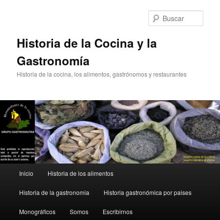
Ir
al
Busc
contenido
principal
Historia de la Cocina y la
Gastronomía
Historia de la cocina, los alimentos, gastrónomos y restaurantes
Menú
Inicio
Historia de los alimentos
principal
Historia de la gastronomia
Historia gastronómica por paises
Monográficos
Somos
Escribirnos