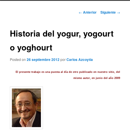
Navegación
←
Anterior
Siguiente
→
de
entradas
Historia del yogur, yogourt
o yoghourt
Posted on
26 septiembre 2012
por
Carlos Azcoytia
El presente trabajo es una puesta al día de otro publicado en nuestro sitio, del
mismo autor, en junio del año 2009