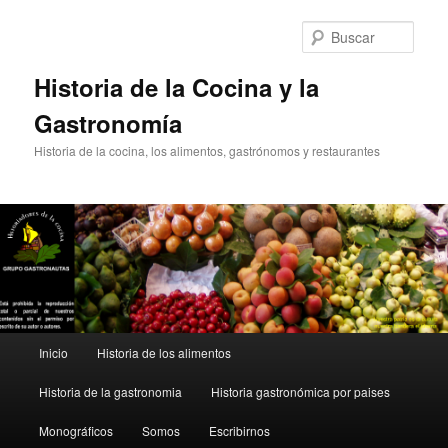
Ir
Ir
al
al
Busc
contenido
contenido
principal
secundario
Historia de la Cocina y la
Gastronomía
Historia de la cocina, los alimentos, gastrónomos y restaurantes
Menú
Inicio
Historia de los alimentos
principal
Historia de la gastronomia
Historia gastronómica por paises
Monográficos
Somos
Escribirnos