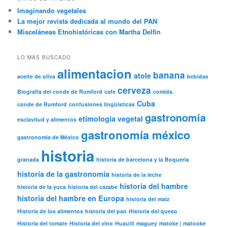
Imaginando vegetales
La mejor revista dedicada al mundo del PAN
Misceláneas Etnohistóricas con Martha Delfín
LO MÁS BUSCADO
alimentacion
banana
atole
aceite de oliva
bebidas
cerveza
Biografía del conde de Rumford
cafe
comida.
Cuba
conde de Rumford
confusiones lingüísticas
gastronomía
etimología vegetal
esclavitud y alimentos
gastronomía méxico
gastronomía de México
historia
granada
historia de barcelona y la Boqueria
historia de la gastronomia
historia de la leche
historia del hambre
historia de la yuca
historia del cazabe
historia del hambre en Europa
historia del maíz
Historia de los alimentos
historia del pan
Historia del queso
Historia del tomate
Historia del vino
Huautli
maguey
matoke | matooke