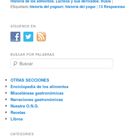
Historia de los alimentos
,
Lácteos y sus derivados
,
Rusia
|
Etiquetado
historia del yogourt
,
historia del yogur
|
13
Respuestas
SÍGUENOS EN
BUSCAR POR PALABRAS
B
u
s
c
OTRAS SECCIONES
a
Enciclopedia de los alimentos
r
Misceláneas gastronómicas
Narraciones gastronómicas
Nuestra O.N.G.
Recetas
Libros
CATEGORIES