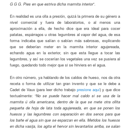
G G G. Pies en que estriva dicha marmita interior
”.
En realidad es una olla a presión, quizá la primera de su género a
nivel comercial y fuera de laboratorios, o al menos una
aproximación a ella, de hecho dice que era ideal para cocer
patatas, espárragos u otras legumbres al vapor del agua, de esa
forma indicaba que salían o sabían más sabrosas, explicando
que se deberían meter en la marmita interior agujereada,
echando agua en la exterior, sin que esta llegue a tocar las
legumbres, y así se cocerían los vegetales una vez se pusiera al
fuego, quedando todo mejor que si se hirviera en el agua.
En otro número, ya hablando de los caldos de hueso, nos da otra
receta o forma de utilizar tan gran invento y que se le debe a
Cadet de Vaux (para leer dicho trabajo
presione aquí
) y que dice
textualmente: “
No se puede hacer mal caldo si se usa de la
marmita ú olla americana, dentro de la que se mete otra ollita
pequeña de hoja de lata toda agujereada, en que se ponen los
huesos y las legumbres con separación en dos senos para que
los bañe el agua sin que se esparzan en ella. Metidos los huesos
en dicha vasija, los agita el hervor sin levantarlos arriba, se salan