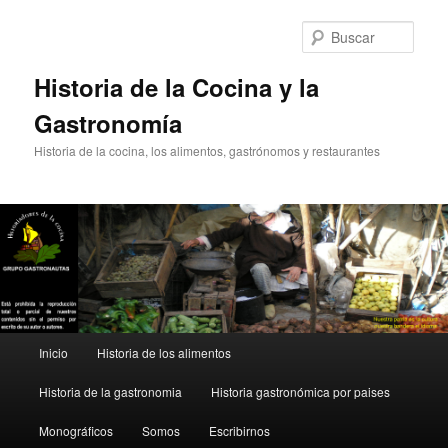
Ir
al
Busc
contenido
principal
Historia de la Cocina y la
Gastronomía
Historia de la cocina, los alimentos, gastrónomos y restaurantes
Menú
Inicio
Historia de los alimentos
principal
Historia de la gastronomia
Historia gastronómica por paises
Monográficos
Somos
Escribirnos