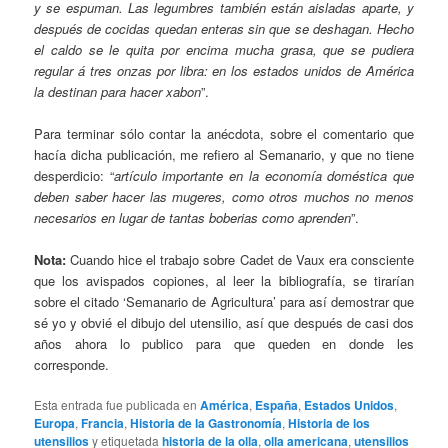
y se espuman. Las legumbres también están aisladas aparte, y
después de cocidas quedan enteras sin que se deshagan. Hecho
el caldo se le quita por encima mucha grasa, que se pudiera
regular á tres onzas por libra: en los estados unidos de América
la destinan para hacer xabon
”.
Para terminar sólo contar la anécdota, sobre el comentario que
hacía dicha publicación, me refiero al Semanario, y que no tiene
desperdicio: “
artículo importante en la economía doméstica que
deben saber hacer las mugeres, como otros muchos no menos
necesarios en lugar de tantas boberias como aprenden
”.
Nota:
Cuando hice el trabajo sobre Cadet de Vaux era consciente
que los avispados copiones, al leer la bibliografía, se tirarían
sobre el citado ‘Semanario de Agricultura’ para así demostrar que
sé yo y obvié el dibujo del utensilio, así que después de casi dos
años ahora lo publico para que queden en donde les
corresponde.
Esta entrada fue publicada en
América
,
España
,
Estados Unidos
,
Europa
,
Francia
,
Historia de la Gastronomía
,
Historia de los
utensilios
y etiquetada
historia de la olla
,
olla americana
,
utensilios