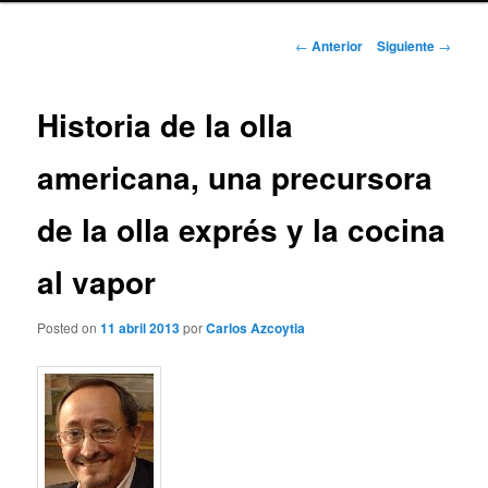
Navegación
←
Anterior
Siguiente
→
de
entradas
Historia de la olla
americana, una precursora
de la olla exprés y la cocina
al vapor
Posted on
11 abril 2013
por
Carlos Azcoytia