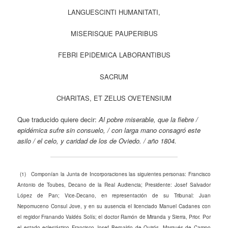
LANGUESCINTI HUMANITATI,
MISERISQUE PAUPERIBUS
FEBRI EPIDEMICA LABORANTIBUS
SACRUM
CHARITAS, ET ZELUS OVETENSIUM
Que traducido quiere decir:
Al pobre miserable, que la fiebre /
epidémica sufre sin consuelo, / con larga mano consagró este
asilo / el celo, y caridad de los de Oviedo. / año 1804.
(1) Componían la Junta de Incorporaciones las siguientes personas: Francisco
Antonio de Toubes, Decano de la Real Audiencia; Presidente: Josef Salvador
López de Pan; Vice-Decano, en representación de su Tribunal: Juan
Nepomuceno Consul Jove, y en su ausencia el licenciado Manuel Cadanes con
el regidor Franando Valdés Solís; el doctor Ramón de Miranda y Sierra, Prior. Por
el estado eclesiástico Francisco Josef Bernaldo de Quirós, Marqués de Campo