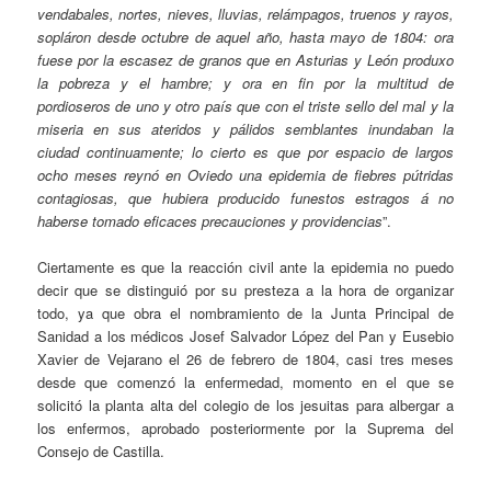
vendabales, nortes, nieves, lluvias, relámpagos, truenos y rayos,
sopláron desde octubre de aquel año, hasta mayo de 1804: ora
fuese por la escasez de granos que en Asturias y León produxo
la pobreza y el hambre; y ora en fin por la multitud de
pordioseros de uno y otro país que con el triste sello del mal y la
miseria en sus ateridos y pálidos semblantes inundaban la
ciudad continuamente; lo cierto es que por espacio de largos
ocho meses reynó en Oviedo una epidemia de fiebres pútridas
contagiosas, que hubiera producido funestos estragos á no
haberse tomado eficaces precauciones y providencias
”.
Ciertamente es que la reacción civil ante la epidemia no puedo
decir que se distinguió por su presteza a la hora de organizar
todo, ya que obra el nombramiento de la Junta Principal de
Sanidad a los médicos Josef Salvador López del Pan y Eusebio
Xavier de Vejarano el 26 de febrero de 1804, casi tres meses
desde que comenzó la enfermedad, momento en el que se
solicitó la planta alta del colegio de los jesuitas para albergar a
los enfermos, aprobado posteriormente por la Suprema del
Consejo de Castilla.