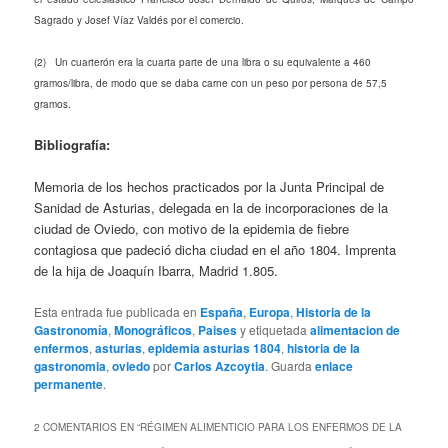
Sagrado y Josef Víaz Valdés por el comercio.
(2) Un cuarterón era la cuarta parte de una libra o su equivalente a 460
gramos/libra, de modo que se daba carne con un peso por persona de 57,5
gramos.
Bibliografía:
Memoria de los hechos practicados por la Junta Principal de
Sanidad de Asturias, delegada en la de incorporaciones de la
ciudad de Oviedo, con motivo de la epidemia de fiebre
contagiosa que padeció dicha ciudad en el año 1804. Imprenta
de la hija de Joaquín Ibarra, Madrid 1.805.
Esta entrada fue publicada en
España
,
Europa
,
Historia de la
Gastronomía
,
Monográficos
,
Paises
y etiquetada
alimentacion de
enfermos
,
asturias
,
epidemia asturias 1804
,
historia de la
gastronomia
,
oviedo
por
Carlos Azcoytia
. Guarda
enlace
permanente
.
2 COMENTARIOS EN “
RÉGIMEN ALIMENTICIO PARA LOS ENFERMOS DE LA