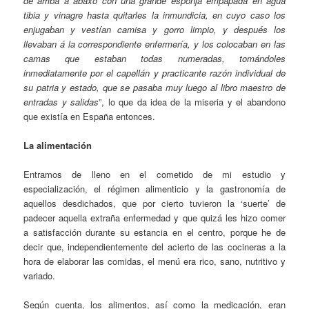
de arriba a abaxo con una grande esponja empapada en agua
tibia y vinagre hasta quitarles la inmundicia, en cuyo caso los
enjugaban y vestían camisa y gorro limpio, y después los
llevaban á la correspondiente enfermería, y los colocaban en las
camas que estaban todas numeradas, tomándoles
inmediatamente por el capellán y practicante razón individual de
su patria y estado, que se pasaba muy luego al libro maestro de
entradas y salidas
”, lo que da idea de la miseria y el abandono
que existía en España entonces.
La alimentación
Entramos de lleno en el cometido de mi estudio y
especialización, el régimen alimenticio y la gastronomía de
aquellos desdichados, que por cierto tuvieron la ‘suerte’ de
padecer aquella extraña enfermedad y que quizá les hizo comer
a satisfacción durante su estancia en el centro, porque he de
decir que, independientemente del acierto de las cocineras a la
hora de elaborar las comidas, el menú era rico, sano, nutritivo y
variado.
Según cuenta, los alimentos, así como la medicación, eran