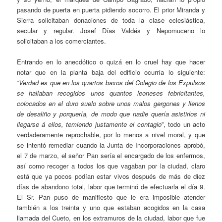
pasando de puerta en puerta pidiendo socorro. El prior Miranda y
Sierra solicitaban donaciones de toda la clase eclesiástica,
secular y regular. Josef Días Valdés y Nepomuceno lo
solicitaban a los comerciantes.
Entrando en lo anecdótico o quizá en lo cruel hay que hacer
notar que en la planta baja del edificio ocurría lo siguiente:
“
Verdad es que en los quartos baxos del Colegio de los Expulsos
se hallaban recogidos unos quantos leoneses febricitantes,
colocados en el duro suelo sobre unos malos gergones y llenos
de desaliño y porquería, de modo que nadie quería asistirlos ni
llegarse á ellos, temiendo justamente el contagio
”, todo un acto
verdaderamente reprochable, por lo menos a nivel moral, y que
se intentó remediar cuando la Junta de Incorporaciones aprobó,
el 7 de marzo, el señor Pan sería el encargado de los enfermos,
así como recoger a todos los que vagaban por la ciudad, claro
está que ya pocos podían estar vivos después de más de diez
días de abandono total, labor que terminó de efectuarla el día 9.
El Sr. Pan puso de manifiesto que le era imposible atender
también a los treinta y uno que estaban acogidos en la casa
llamada del Cueto, en los extramuros de la ciudad, labor que fue