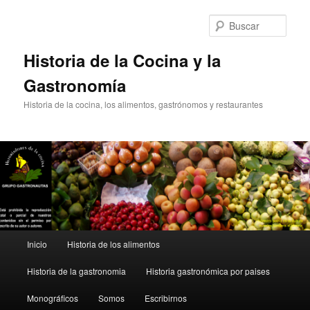
Ir
al
Busc
contenido
principal
Historia de la Cocina y la
Gastronomía
Historia de la cocina, los alimentos, gastrónomos y restaurantes
Menú
Inicio
Historia de los alimentos
principal
Historia de la gastronomia
Historia gastronómica por paises
Monográficos
Somos
Escribirnos