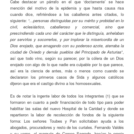
Cabe destacar un párrafo en el que ‘doctamente’ se hace
mención del motivo de la epidemia y que hasta causa risa
cuando dice, refiriéndose a los caballeros antes citados, lo
siguiente:
“…personas distinguidas por su mérito y probidad en lo
civil, eclesiástico, caballeroso y comercial, sino que
prescindiendo cada uno del carácter que le distinguía, anhelaban
por servirlos y socorrerlos, y por implorar la misericordia de un
Dios enojado, que amagando con su poderoso azote, aterraba la
ciudad de Oviedo y demás pueblos del Principado de Asturias
”,
así que todo vino, según su parecer, por la cólera de un Dios
enojado con algo de lo que nadie era culpable por lo que parece,
así era la ciencia de antes, más o menos como cuando se
declararon los primeros casos de Sida y algunos católicos
dijeron que era el castigo divino a los homosexuales.
Es de notar la ingente labor de todos los integrantes (1) que se
formaron en cuanto a pedir financiación de todo tipo para poder
habilitar las salas del nuevo Hospital de la Caridad y donde se
repartieron la labor de recolección de fondos de la siguiente
forma: Los señores Toubes y Pan solicitaban ayuda a los
abogados, procuradores y resto de los curiales. Fernando Valdés
y su yerno, el marqués de Campo Sagrado, hacían lo propio