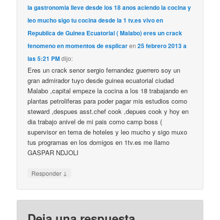
la gastronomia lleve desde los 18 anos aciendo la cocina y
leo mucho sigo tu cocina desde la 1 tv.es vivo en
Republica de Guinea Ecuatorial ( Malabo) eres un crack
fenomeno en momentos de esplicar
en
25 febrero 2013 a
las 5:21 PM
dijo:
Eres un crack senor sergio fernandez guerrero soy un
gran admirador tuyo desde guinea ecuatorial ciudad
Malabo ,capital empeze la cocina a los 18 trabajando en
plantas petroliferas para poder pagar mis estudios como
steward ,despues asst.chef cook ,depues cook y hoy en
dia trabajo anivel de mi pais como camp boss (
supervisor en tema de hoteles y leo mucho y sigo muxo
tus programas en los domigos en 1tv.es me llamo
GASPAR NDJOLI
↓
Responder
Deja una respuesta