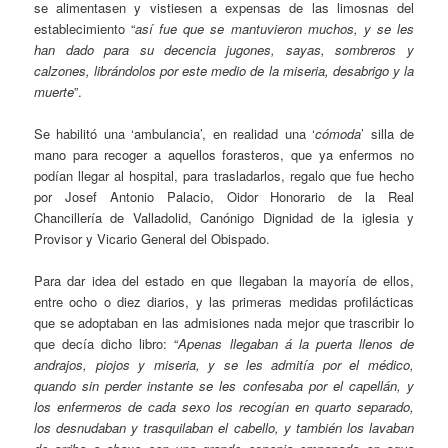
se alimentasen y vistiesen a expensas de las limosnas del
establecimiento “
así fue que se mantuvieron muchos, y se les
han dado para su decencia jugones, sayas, sombreros y
calzones, librándolos por este medio de la miseria, desabrigo y la
muerte
”.
Se habilitó una ‘ambulancia’, en realidad una ‘
cómoda
’ silla de
mano para recoger a aquellos forasteros, que ya enfermos no
podían llegar al hospital, para trasladarlos, regalo que fue hecho
por Josef Antonio Palacio, Oidor Honorario de la Real
Chancillería de Valladolid, Canónigo Dignidad de la iglesia y
Provisor y Vicario General del Obispado.
Para dar idea del estado en que llegaban la mayoría de ellos,
entre ocho o diez diarios, y las primeras medidas profilácticas
que se adoptaban en las admisiones nada mejor que trascribir lo
que decía dicho libro: “
Apenas llegaban á la puerta llenos de
andrajos, piojos y miseria, y se les admitía por el médico,
quando sin perder instante se les confesaba por el capellán, y
los enfermeros de cada sexo los recogían en quarto separado,
los desnudaban y trasquilaban el cabello, y también los lavaban