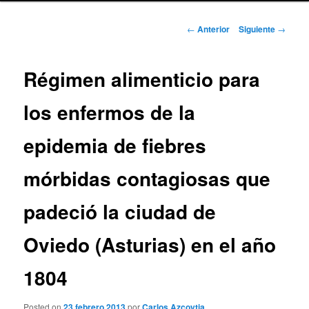
Navegación
←
Anterior
Siguiente
→
de
entradas
Régimen alimenticio para
los enfermos de la
epidemia de fiebres
mórbidas contagiosas que
padeció la ciudad de
Oviedo (Asturias) en el año
1804
Posted on
23 febrero 2013
por
Carlos Azcoytia