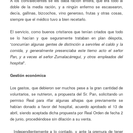
A los convalecientes se les daba ración entera, que era todo al
doble de la media ración, y a ningún enfermo se escasearon,
decía, gallinas, bizcochos, vino generoso, frutas y otras cosas,
siempre que el médico tuvo a bien recetarlo.
El servicio, como buenos cristianos que tenían criados que todo
se lo hacían y que seguramente trataban en plan déspota,
“
concurrían algunas gentes de distinción a servirles el caldo y la
comida, y generalmente presenciaba este tierno acto el señor
Pan, y a veces el señor Zumalacárregui, y otros empleados del
hospital
”.
Gestión económica
Los gastos, que debieron ser muchos pese a la gran cantidad de
voluntarios, se nutrieron, a propuesta del Sr. Pan, solicitando un
permiso Real para rifar algunas alhajas que previamente se
habían donado a favor del hospital, acuerdo aprobado el 13 de
abril, siendo aceptada dicha propuesta por Real Orden de fecha 2
de junio, procediéndose sin dilación a su venta.
Independientemente a lo contado, y ante la premura de tener