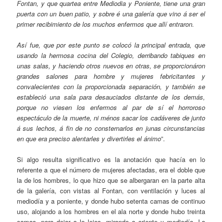
Fontan, y que quartea entre Mediodia y Poniente, tiene una gran
puerta con un buen patio, y sobre é una galería que vino á ser el
primer recibimiento de los muchos enfermos que allí entraron.
Así fue, que por este punto se colocó la principal entrada, que
usando la hermosa cocina del Colegio, derribando tabiques en
unas salas, y haciendo otros nuevos en otras, se proporcionáron
grandes salones para hombre y mujeres febricitantes y
convalecientes con la proporcionada separación, y también se
estableció una sala para desauciados distante de los demás,
porque no viesen los enfermos al par de sí el horroroso
espectáculo de la muerte, ni ménos sacar los cadáveres de junto
á sus lechos, á fin de no consternarlos en junas circunstancias
en que era preciso alentarles y divertirles el ánimo
”.
Si algo resulta significativo es la anotación que hacía en lo
referente a que el número de mujeres afectadas, era el doble que
la de los hombres, lo que hizo que se albergaran en la parte alta
de la galería, con vistas al Fontan, con ventilación y luces al
mediodía y a poniente, y donde hubo setenta camas de continuo
uso, alojando a los hombres en el ala norte y donde hubo treinta
camas, para dejar a lo lejos, mirando a oriente y mediodía. La