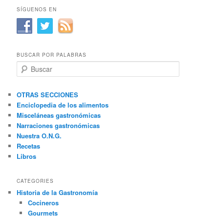
SÍGUENOS EN
BUSCAR POR PALABRAS
B
u
s
c
OTRAS SECCIONES
a
Enciclopedia de los alimentos
r
Misceláneas gastronómicas
Narraciones gastronómicas
Nuestra O.N.G.
Recetas
Libros
CATEGORIES
Historia de la Gastronomía
Cocineros
Gourmets