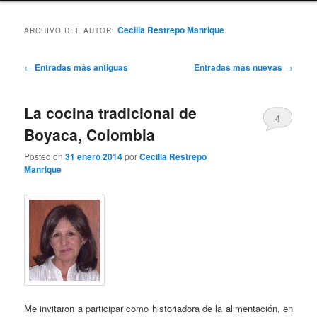
Cecilia Restrepo Manrique
ARCHIVO DEL AUTOR:
Navegación
←
Entradas más antiguas
Entradas más nuevas
→
de
entradas
La cocina tradicional de
4
Boyaca, Colombia
Posted on
31 enero 2014
por
Cecilia Restrepo
Manrique
Me invitaron a participar como historiadora de la alimentación, en