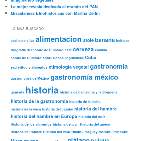
La mejor revista dedicada al mundo del PAN
Misceláneas Etnohistóricas con Martha Delfín
LO MÁS BUSCADO
alimentacion
banana
atole
aceite de oliva
bebidas
cerveza
Biografía del conde de Rumford
cafe
comida.
Cuba
conde de Rumford
confusiones lingüísticas
gastronomía
etimología vegetal
esclavitud y alimentos
gastronomía méxico
gastronomía de México
historia
granada
historia de barcelona y la Boqueria
historia de la gastronomia
historia de la leche
historia del hambre
historia de la yuca
historia del cazabe
historia del hambre en Europa
historia del maíz
Historia de los alimentos
historia del pan
Historia del queso
Historia del tomate
Historia del vino
Huautli
maguey
matoke | matooke
plátano
pulque
Musa sp
pan