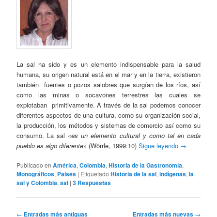
La sal ha sido y es un elemento indispensable para la salud
humana, su origen natural está en el mar y en la tierra, existieron
también fuentes o pozos salobres que surgían de los ríos, así
como las minas o socavones terrestres las cuales se
explotaban primitivamente. A través de la sal podemos conocer
diferentes aspectos de una cultura, como su organización social,
la producción, los métodos y sistemas de comercio así como su
consumo. La sal «
es un elemento cultural y como tal en cada
pueblo es algo diferente
» (Wörrle, 1999:10)
Sigue leyendo
→
Publicado en
América
,
Colombia
,
Historia de la Gastronomía
,
Monográficos
,
Paises
|
Etiquetado
Historia de la sal
,
indígenas
,
la
sal y Colombia
,
sal
|
3
Respuestas
Navegación
←
Entradas más antiguas
Entradas más nuevas
→