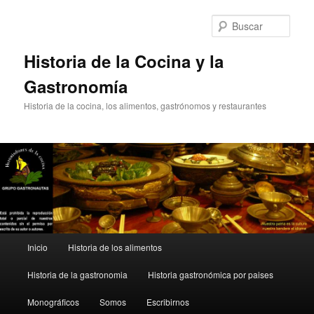
Ir
Ir
al
al
Busc
contenido
contenido
principal
secundario
Historia de la Cocina y la
Gastronomía
Historia de la cocina, los alimentos, gastrónomos y restaurantes
Menú
Inicio
Historia de los alimentos
principal
Historia de la gastronomia
Historia gastronómica por paises
Monográficos
Somos
Escribirnos