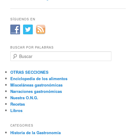
de
entradas
SÍGUENOS EN
BUSCAR POR PALABRAS
B
u
s
c
OTRAS SECCIONES
a
Enciclopedia de los alimentos
r
Misceláneas gastronómicas
Narraciones gastronómicas
Nuestra O.N.G.
Recetas
Libros
CATEGORIES
Historia de la Gastronomía