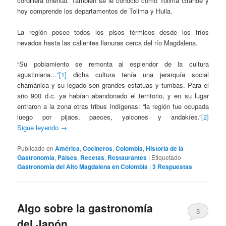
cordillera oriental. También se le conoció como Tolima Grande y
hoy comprende los departamentos de Tolima y Huila.
La región posee todos los pisos térmicos desde los fríos
nevados hasta las calientes llanuras cerca del río Magdalena.
“Su poblamiento se remonta al esplendor de la cultura
agustiniana…”
[1]
dicha cultura tenía una jerarquía social
chamánica y su legado son grandes estatuas y tumbas. Para el
año 900 d.c. ya habían abandonado el territorio, y en su lugar
entraron a la zona otras tribus indígenas: “la región fue ocupada
luego por pijaos, paeces, yalcones y andakíes.”
[2]
Sigue leyendo
→
Publicado en
América
,
Cocineros
,
Colombia
,
Historia de la
Gastronomía
,
Paises
,
Recetas
,
Restaurantes
|
Etiquetado
Gastronomía del Alto Magdalena en Colombia
|
3
Respuestas
Algo sobre la gastronomía
5
del Japón