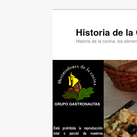
Ir
Ir
al
al
contenido
contenido
Historia de l
principal
secundario
Historia de la cocina, los alim