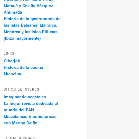
Marcué y Cecilia Vázquez
Ahumada
Historia de la gastronomía de
las islas Baleares: Mallorca,
Menorca y las islas Pitiusas
(Ibiza mayormente)
LINKS
Ciberjob
Historia de la cocina
Mtcocina
SITIOS DE INTERÉS
Imaginando vegetales
La mejor revista dedicada al
mundo del PAN
Misceláneas Etnohistóricas
con Martha Delfín
LO MÁS BUSCADO