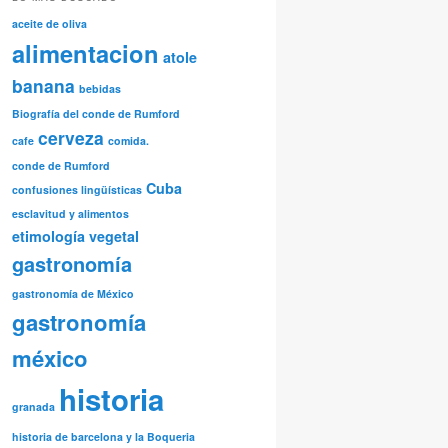
aceite de oliva
alimentacion
atole
banana
bebidas
Biografía del conde de Rumford
cerveza
cafe
comida.
conde de Rumford
Cuba
confusiones lingüísticas
esclavitud y alimentos
etimología vegetal
gastronomía
gastronomía de México
gastronomía
méxico
historia
granada
historia de barcelona y la Boqueria