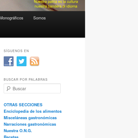
Monográficos
Somos
SÍGUENOS EN
BUSCAR POR PALABRAS
B
u
s
c
OTRAS SECCIONES
a
Enciclopedia de los alimentos
r
Misceláneas gastronómicas
Narraciones gastronómicas
Nuestra O.N.G.
Recetas