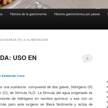
os
Historia de la gastronomia
Historia gastronómica por paises
OXIGENADA EN LA ALIMENTACIÓN
DA: USO EN
2
o Xalabarder Coca
es una sustancia compuesta de dos gases, hidrógeno (H)
o (O), de fórmula H
O. La fórmula del agua oxigenada es
2
róxido de hidrógeno en nombre químico) o sea con un
más pero este oxígeno se libera fácilmente y actúa de