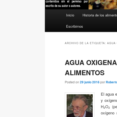
Menú
Inicio
Historia de los aliment
principal
Escribirnos
ARCHIVO DE LA ETIQUETA:
AGUA 
AGUA OXIGENA
ALIMENTOS
Posted on
29 junio 2016
por
Robert
El agua 
y oxígen
H
O
(pe
2
2
oxígeno 