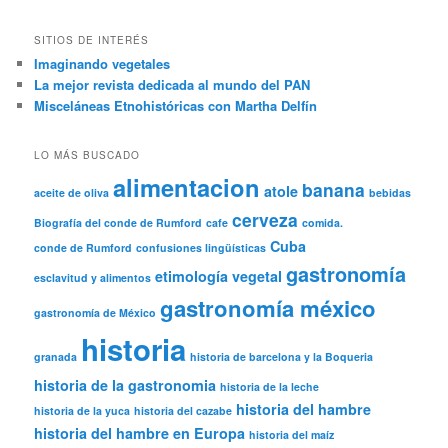
SITIOS DE INTERÉS
Imaginando vegetales
La mejor revista dedicada al mundo del PAN
Misceláneas Etnohistóricas con Martha Delfín
LO MÁS BUSCADO
alimentacion
banana
atole
aceite de oliva
bebidas
cerveza
Biografía del conde de Rumford
cafe
comida.
Cuba
conde de Rumford
confusiones lingüísticas
gastronomía
etimología vegetal
esclavitud y alimentos
gastronomía méxico
gastronomía de México
historia
granada
historia de barcelona y la Boqueria
historia de la gastronomia
historia de la leche
historia del hambre
historia de la yuca
historia del cazabe
historia del hambre en Europa
historia del maíz