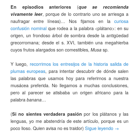
En episodios anteriores
(
que se recomienda
vivamente leer
, porque de lo contrario uno se arriesga a
naufragar entre líneas)… Nos fijamos en la
curiosa
confusión nominal
que rodea a la palabra <plátano>: en su
origen, un frondoso árbol de sombra desde la antigüedad
grecorromana; desde el s. XVI, también una megahierba
cuyos frutos alargados son comestibles,
Musa
sp.
Y luego,
recorrimos los entresijos de la historia salida de
plumas europeas
, para intentar descubrir de dónde salen
las palabras que usamos hoy para referirnos a nuestra
musácea preferida. No llegamos a muchas conclusiones,
pero al parecer se atisbaba un origen africano para la
palabra
banana
…
(
Si no sientes verdadera pasión
por los plátanos y las
lenguas, yo me abstendría de este artículo, porque es un
poco lioso. Quien avisa no es traidor)
Sigue leyendo
→