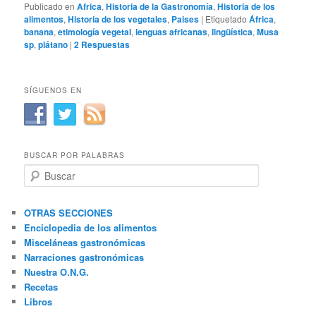
Publicado en
Africa
,
Historia de la Gastronomía
,
Historia de los
alimentos
,
Historia de los vegetales
,
Paises
|
Etiquetado
África
,
banana
,
etimología vegetal
,
lenguas africanas
,
lingüística
,
Musa
sp
,
plátano
|
2
Respuestas
SÍGUENOS EN
BUSCAR POR PALABRAS
B
u
s
c
OTRAS SECCIONES
a
Enciclopedia de los alimentos
r
Misceláneas gastronómicas
Narraciones gastronómicas
Nuestra O.N.G.
Recetas
Libros