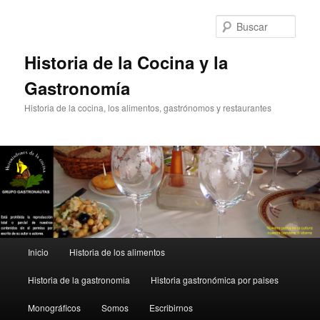
Ir
Ir
al
al
Busc
contenido
contenido
principal
secundario
Historia de la Cocina y la
Gastronomía
Historia de la cocina, los alimentos, gastrónomos y restaurantes
Menú
Inicio
Historia de los alimentos
principal
Historia de la gastronomia
Historia gastronómica por paises
Monográficos
Somos
Escribirnos