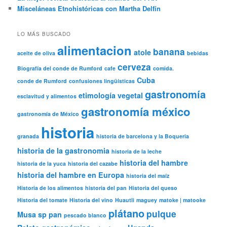
Misceláneas Etnohistóricas con Martha Delfín
LO MÁS BUSCADO
alimentacion
banana
atole
aceite de oliva
bebidas
cerveza
Biografía del conde de Rumford
cafe
comida.
Cuba
conde de Rumford
confusiones lingüísticas
gastronomía
etimología vegetal
esclavitud y alimentos
gastronomía méxico
gastronomía de México
historia
granada
historia de barcelona y la Boqueria
historia de la gastronomia
historia de la leche
historia del hambre
historia de la yuca
historia del cazabe
historia del hambre en Europa
historia del maíz
Historia de los alimentos
historia del pan
Historia del queso
Historia del tomate
Historia del vino
Huautli
maguey
matoke | matooke
plátano
pulque
Musa sp
pan
pescado blanco