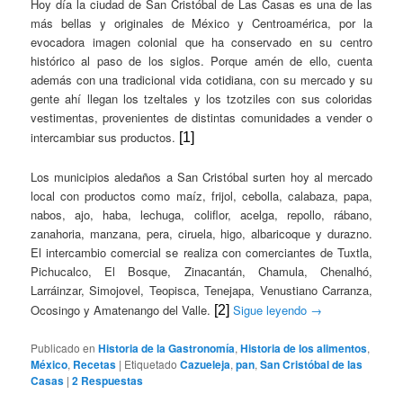
Hoy día la ciudad de San Cristóbal de Las Casas es una de las
más bellas y originales de México y Centroamérica, por la
evocadora imagen colonial que ha conservado en su centro
histórico al paso de los siglos. Porque amén de ello, cuenta
además con una tradicional vida cotidiana, con su mercado y su
gente ahí llegan los tzeltales y los tzotziles con sus coloridas
vestimentas, provenientes de distintas comunidades a vender o
intercambiar sus productos.
[1]
Los municipios aledaños a San Cristóbal surten hoy al mercado
local con productos como maíz, frijol, cebolla, calabaza, papa,
nabos, ajo, haba, lechuga, coliflor, acelga, repollo, rábano,
zanahoria, manzana, pera, ciruela, higo, albaricoque y durazno.
El intercambio comercial se realiza con comerciantes de Tuxtla,
Pichucalco, El Bosque, Zinacantán, Chamula, Chenalhó,
Larráinzar, Simojovel, Teopisca, Tenejapa, Venustiano Carranza,
Ocosingo y Amatenango del Valle.
Sigue leyendo
→
[2]
Publicado en
Historia de la Gastronomía
,
Historia de los alimentos
,
México
,
Recetas
|
Etiquetado
Cazueleja
,
pan
,
San Cristóbal de las
Casas
|
2
Respuestas