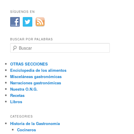
SÍGUENOS EN
BUSCAR POR PALABRAS
B
u
s
c
OTRAS SECCIONES
a
Enciclopedia de los alimentos
r
Misceláneas gastronómicas
Narraciones gastronómicas
Nuestra O.N.G.
Recetas
Libros
CATEGORIES
Historia de la Gastronomía
Cocineros