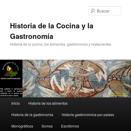
Ir
Ir
al
al
Busc
contenido
contenido
principal
secundario
Historia de la Cocina y la
Gastronomía
Historia de la cocina, los alimentos, gastrónomos y restaurantes
Menú
Inicio
Historia de los alimentos
principal
Historia de la gastronomia
Historia gastronómica por paises
Monográficos
Somos
Escribirnos