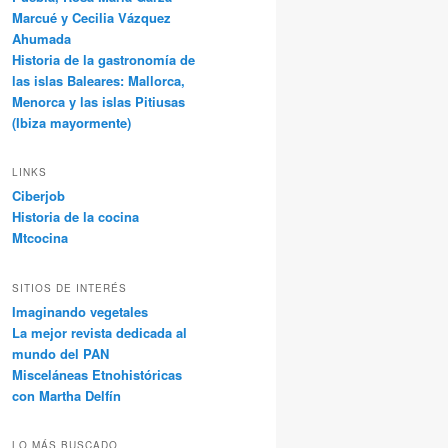
Marcué y Cecilia Vázquez
Ahumada
Historia de la gastronomía de
las islas Baleares: Mallorca,
Menorca y las islas Pitiusas
(Ibiza mayormente)
LINKS
Ciberjob
Historia de la cocina
Mtcocina
SITIOS DE INTERÉS
Imaginando vegetales
La mejor revista dedicada al
mundo del PAN
Misceláneas Etnohistóricas
con Martha Delfín
LO MÁS BUSCADO