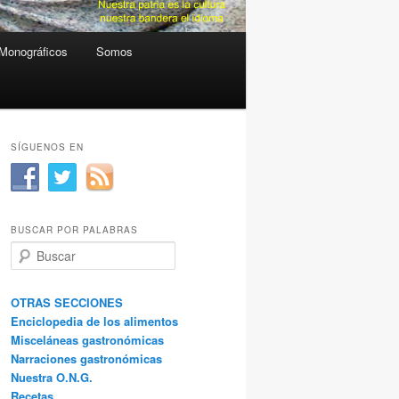
Monográficos
Somos
SÍGUENOS EN
BUSCAR POR PALABRAS
B
u
s
c
OTRAS SECCIONES
a
Enciclopedia de los alimentos
r
Misceláneas gastronómicas
Narraciones gastronómicas
Nuestra O.N.G.
Recetas