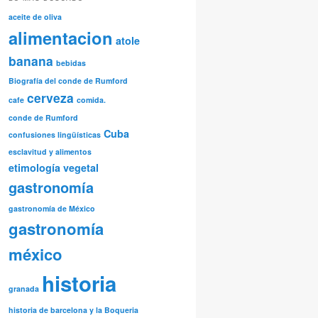
aceite de oliva
alimentacion
atole
banana
bebidas
Biografía del conde de Rumford
cerveza
cafe
comida.
conde de Rumford
Cuba
confusiones lingüísticas
esclavitud y alimentos
etimología vegetal
gastronomía
gastronomía de México
gastronomía
méxico
historia
granada
historia de barcelona y la Boqueria