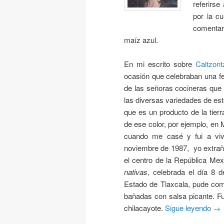
referirse
por la cu
comentar
maíz azul.
En mi escrito sobre
Caltzont
ocasión que celebraban una f
de las señoras cocineras que
las diversas variedades de est
que es un producto de la tier
de ese color, por ejemplo, en 
cuando me casé y fui a viv
noviembre de 1987, yo extrañab
el centro de la República Me
nativas
, celebrada el día 8 
Estado de Tlaxcala, pude come
bañadas con salsa picante. F
chilacayote.
Sigue leyendo
→