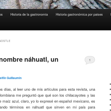
os
Historia de la gastronomia
Historia gastronómica por paises
NOSTLE
 nombre náhuatl, un
1
elfín Guillaumin
 días, al leer uno de mis artículos para esta revista, una
lombiana me preguntó que qué son los chilacayotes y las
 de maíz azul, claro, yo lo expresé en español mexicano, es
sando términos en náhuatl que sirven en mi país para