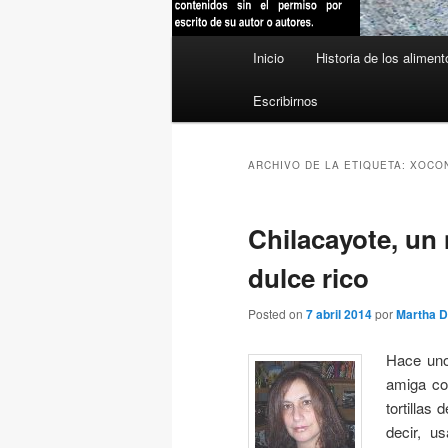
Menú
Inicio
Historia de los aliment
principal
Escribirnos
ARCHIVO DE LA ETIQUETA:
XOCO
Chilacayote, un
dulce rico
Posted on
7 abril 2014
por
Martha D
Hace unos
amiga co
tortillas
decir, u