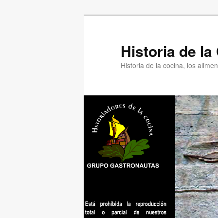
Ir
Ir
al
al
contenido
contenido
Historia de l
principal
secundario
Historia de la cocina, los alim