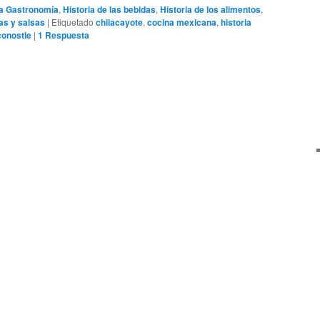
 la Gastronomía
,
Historia de las bebidas
,
Historia de los alimentos
,
as y salsas
|
Etiquetado
chilacayote
,
cocina mexicana
,
historia
onostle
|
1
Respuesta