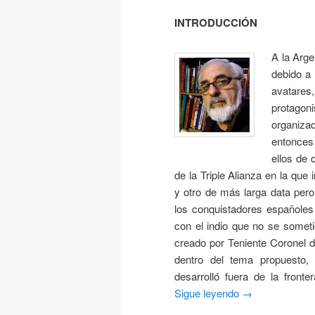
INTRODUCCIÓN
A la Arge
debido a 
avatare
protagon
organiza
entonces
ellos de 
de la Triple Alianza en la que
y otro de más larga data per
los conquistadores españoles 
con el indio que no se someti
creado por Teniente Coronel 
dentro del tema propuesto, 
desarrolló fuera de la fron
Sigue leyendo
→