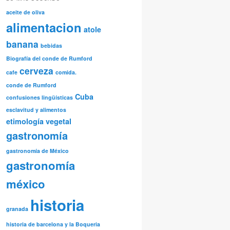
aceite de oliva
alimentacion
atole
banana
bebidas
Biografía del conde de Rumford
cerveza
cafe
comida.
conde de Rumford
Cuba
confusiones lingüísticas
esclavitud y alimentos
etimología vegetal
gastronomía
gastronomía de México
gastronomía
méxico
historia
granada
historia de barcelona y la Boqueria