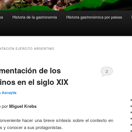
os
Historia de la gastronomia
Historia gastronómica por paises
NTACIÓN EJÉRCITO ARGENTINO
limentación de los
2
nos en el siglo XIX
s Azcoytia
o por
Miguel Krebs
onveniente hacer una breve síntesis sobre el contexto en
s y conocer a sus protagonistas.