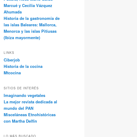
Marcué y Cecilia Vázquez
Ahumada
Historia de la gastronomía de
las islas Baleares: Mallorca,
Menorca y las islas Pitiusas
(Ibiza mayormente)
LINKS
Ciberjob
Historia de la cocina
Mtcocina
SITIOS DE INTERÉS
Imaginando vegetales
La mejor revista dedicada al
mundo del PAN
Misceláneas Etnohistóricas
con Martha Delfín
LO MÁS BUSCADO