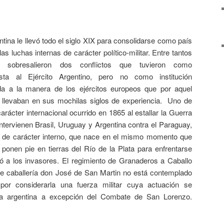
ntina le llevó todo el siglo XIX para consolidarse como país
las luchas internas de carácter político-militar. Entre tantos
s, sobresalieron dos conflictos que tuvieron como
ista al Ejército Argentino, pero no como institución
da a la manera de los ejércitos europeos que por aquel
 llevaban en sus mochilas siglos de experiencia. Uno de
carácter internacional ocurrido en 1865 al estallar la Guerra
 intervienen Brasil, Uruguay y Argentina contra el Paraguay,
o de carácter interno, que nace en el mismo momento que
ponen pie en tierras del Río de la Plata para enfrentarse
ó a los invasores. El regimiento de Granaderos a Caballo
de caballería don José de San Martin no está contemplado
por considerarla una fuerza militar cuya actuación se
tera argentina a excepción del Combate de San Lorenzo.