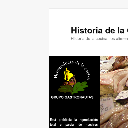
Ir
Ir
al
al
contenido
contenido
Historia de l
principal
secundario
Historia de la cocina, los alim