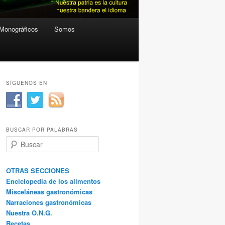
Monográficos
Somos
SÍGUENOS EN
BUSCAR POR PALABRAS
B
u
s
c
OTRAS SECCIONES
a
Enciclopedia de los alimentos
r
Misceláneas gastronómicas
Narraciones gastronómicas
Nuestra O.N.G.
Recetas