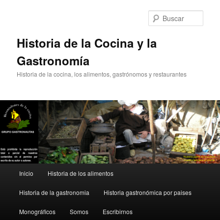
Ir
Ir
al
al
Busc
contenido
contenido
principal
secundario
Historia de la Cocina y la
Gastronomía
Historia de la cocina, los alimentos, gastrónomos y restaurantes
Menú
Inicio
Historia de los alimentos
principal
Historia de la gastronomia
Historia gastronómica por paises
Monográficos
Somos
Escribirnos