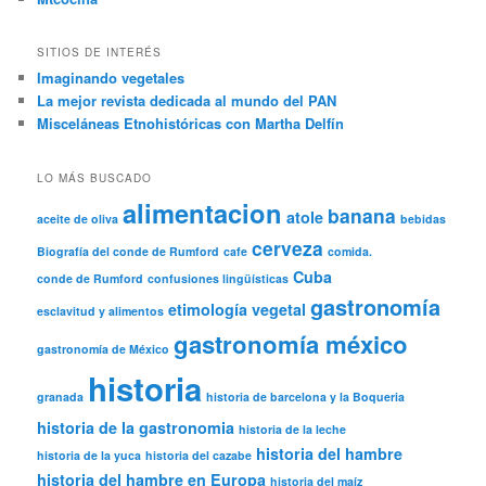
SITIOS DE INTERÉS
Imaginando vegetales
La mejor revista dedicada al mundo del PAN
Misceláneas Etnohistóricas con Martha Delfín
LO MÁS BUSCADO
alimentacion
banana
atole
aceite de oliva
bebidas
cerveza
Biografía del conde de Rumford
cafe
comida.
Cuba
conde de Rumford
confusiones lingüísticas
gastronomía
etimología vegetal
esclavitud y alimentos
gastronomía méxico
gastronomía de México
historia
granada
historia de barcelona y la Boqueria
historia de la gastronomia
historia de la leche
historia del hambre
historia de la yuca
historia del cazabe
historia del hambre en Europa
historia del maíz