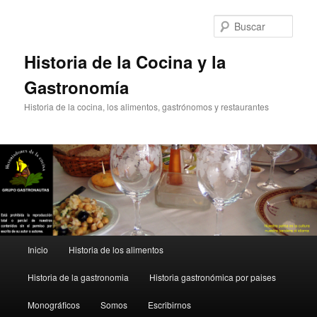
Ir
Ir
al
al
Busc
contenido
contenido
principal
secundario
Historia de la Cocina y la
Gastronomía
Historia de la cocina, los alimentos, gastrónomos y restaurantes
Menú
Inicio
Historia de los alimentos
principal
Historia de la gastronomia
Historia gastronómica por paises
Monográficos
Somos
Escribirnos