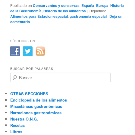
Publicado en
Conservantes y conservas
,
España
,
Europa
,
Historia
de la Gastronomía
,
Historia de los alimentos
|
Etiquetado
Alimentos para Estación espacial
,
gastronomia espacial
|
Deja un
comentario
SÍGUENOS EN
BUSCAR POR PALABRAS
B
u
s
c
OTRAS SECCIONES
a
Enciclopedia de los alimentos
r
Misceláneas gastronómicas
Narraciones gastronómicas
Nuestra O.N.G.
Recetas
Libros