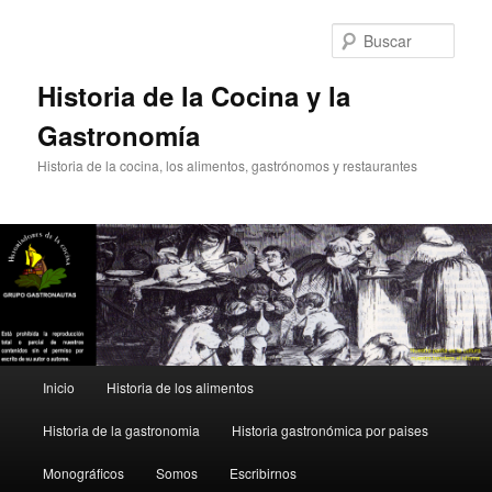
Ir
Ir
al
al
Busc
contenido
contenido
principal
secundario
Historia de la Cocina y la
Gastronomía
Historia de la cocina, los alimentos, gastrónomos y restaurantes
Menú
Inicio
Historia de los alimentos
principal
Historia de la gastronomia
Historia gastronómica por paises
Monográficos
Somos
Escribirnos