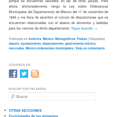
porque se encuentran ubicados en las de otros países. Pero
ahora, afortunadamente, tengo la Ley sobre Ordenanzas
Municipales del Departamento de México del 17 de noviembre de
1845 y me llena de asombro el cúmulo de disposiciones que se
encuentran relacionadas con el abasto de alimentos y bebidas
para los vecinos de dicho departamento.
Sigue leyendo
→
Publicado en
América
,
México
,
Monográficos
,
Paises
|
Etiquetado
abasto
,
ayuntamiento
,
departamento
,
gastronomía méxico
,
mercados
,
México ordenanzas municipales
|
Deja un comentario
SÍGUENOS EN
BUSCAR POR PALABRAS
B
u
s
c
OTRAS SECCIONES
a
Enciclopedia de los alimentos