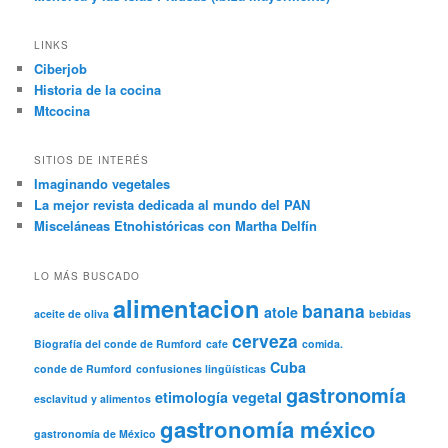
LINKS
Ciberjob
Historia de la cocina
Mtcocina
SITIOS DE INTERÉS
Imaginando vegetales
La mejor revista dedicada al mundo del PAN
Misceláneas Etnohistóricas con Martha Delfín
LO MÁS BUSCADO
alimentacion
banana
atole
aceite de oliva
bebidas
cerveza
Biografía del conde de Rumford
cafe
comida.
Cuba
conde de Rumford
confusiones lingüísticas
gastronomía
etimología vegetal
esclavitud y alimentos
gastronomía méxico
gastronomía de México