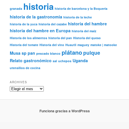
historia
granada
historia de barcelona y la Boqueria
historia de la gastronomia
historia de la leche
historia del hambre
historia de la yuca
historia del cazabe
historia del hambre en Europa
historia del maíz
Historia de los alimentos
historia del pan
Historia del queso
Historia del tomate
Historia del vino
Huautli
maguey
matoke | matooke
plátano
pulque
Musa sp
pan
pescado blanco
Relato gastronómico
Uganda
sal
uchepos
utensilios de cocina
ARCHIVES
Archives
Funciona gracias a WordPress