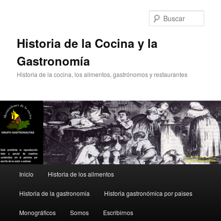
Ir
Ir
al
al
Busc
contenido
contenido
principal
secundario
Historia de la Cocina y la
Gastronomía
Historia de la cocina, los alimentos, gastrónomos y restaurantes
Menú
Inicio
Historia de los alimentos
principal
Historia de la gastronomia
Historia gastronómica por paises
Monográficos
Somos
Escribirnos