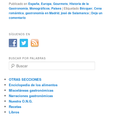
Publicado en
España
,
Europa
,
Gourmets
,
Historia de la
Gastronomía
,
Monográficos
,
Paises
|
Etiquetado
Bécquer
,
Cena
romántica
,
gastronomía en Madrid
,
josé de Salamanca
|
Deja un
comentario
SÍGUENOS EN
BUSCAR POR PALABRAS
B
u
s
c
OTRAS SECCIONES
a
Enciclopedia de los alimentos
r
Misceláneas gastronómicas
Narraciones gastronómicas
Nuestra O.N.G.
Recetas
Libros