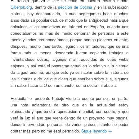
El trabajo que va a leer se editó en nuestra revista madre
Ciberjob.org
, dentro de la
sección de Cocina
y en la subsección
historia, hoy desaparecida, la cual segregamos hace muchos
años dada su popularidad, de modo que la antigüedad habría que
calcularla a los comienzos de Internet en España, cuando nos
conectábamos no más de medio centenar de personas a este
medio y todos nos conocíamos, porque somos pioneros en esto;
después, mucho más tarde, llegaron los imitadores, que de una
forma más o menos descarada fueron copiando trabajos o
inventándose cosas, algunas mal traducidas de otras webs
sajonas, y así está el panorama actual en lo relativo a la historia
de la gastronomía, aunque esto ya es hablar sobre la historia de
las historias o de los que dicen que escriben sobre ella, algunos
sin saber hacer la O con un canuto, como decía mi abuela.
Resucitar el presente trabajo viene a cuento por ser, en parte,
una nota aclaratoria de otro que en la actualidad estoy
elaborando y que tendrá repercusión mundial, con suerte, y que
verá la luz el año que viene dentro de un proyecto muy original
donde intervendrán personas de varios países, siento no poder
contar más pero no me está permitido.
Sigue leyendo
→