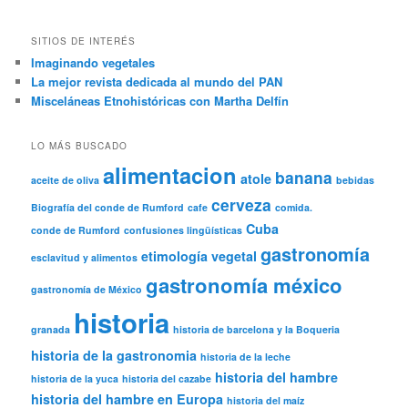
SITIOS DE INTERÉS
Imaginando vegetales
La mejor revista dedicada al mundo del PAN
Misceláneas Etnohistóricas con Martha Delfín
LO MÁS BUSCADO
alimentacion
banana
atole
aceite de oliva
bebidas
cerveza
Biografía del conde de Rumford
cafe
comida.
Cuba
conde de Rumford
confusiones lingüísticas
gastronomía
etimología vegetal
esclavitud y alimentos
gastronomía méxico
gastronomía de México
historia
granada
historia de barcelona y la Boqueria
historia de la gastronomia
historia de la leche
historia del hambre
historia de la yuca
historia del cazabe
historia del hambre en Europa
historia del maíz