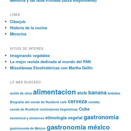
Menorca y las islas Pitiusas (Ibiza mayormente)
LINKS
Ciberjob
Historia de la cocina
Mtcocina
SITIOS DE INTERÉS
Imaginando vegetales
La mejor revista dedicada al mundo del PAN
Misceláneas Etnohistóricas con Martha Delfín
LO MÁS BUSCADO
alimentacion
banana
atole
aceite de oliva
bebidas
cerveza
Biografía del conde de Rumford
cafe
comida.
Cuba
conde de Rumford
confusiones lingüísticas
gastronomía
etimología vegetal
esclavitud y alimentos
gastronomía méxico
gastronomía de México