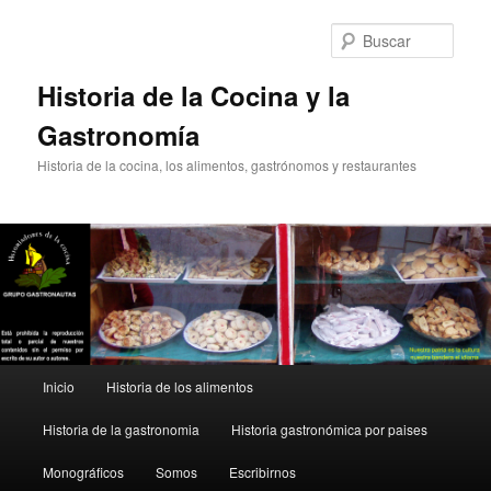
Ir
Ir
al
al
Busc
contenido
contenido
principal
secundario
Historia de la Cocina y la
Gastronomía
Historia de la cocina, los alimentos, gastrónomos y restaurantes
Menú
Inicio
Historia de los alimentos
principal
Historia de la gastronomia
Historia gastronómica por paises
Monográficos
Somos
Escribirnos