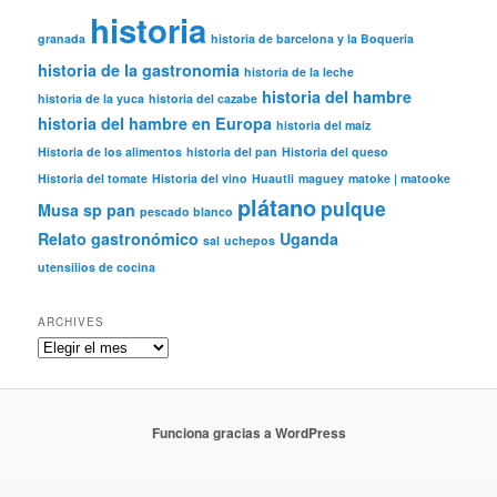
historia
granada
historia de barcelona y la Boqueria
historia de la gastronomia
historia de la leche
historia del hambre
historia de la yuca
historia del cazabe
historia del hambre en Europa
historia del maíz
Historia de los alimentos
historia del pan
Historia del queso
Historia del tomate
Historia del vino
Huautli
maguey
matoke | matooke
plátano
pulque
Musa sp
pan
pescado blanco
Relato gastronómico
Uganda
sal
uchepos
utensilios de cocina
ARCHIVES
Archives
Funciona gracias a WordPress