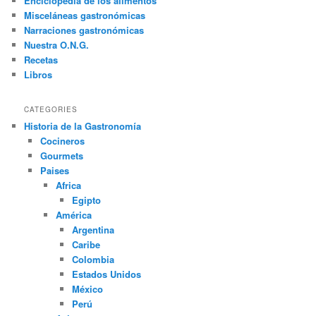
Enciclopedia de los alimentos
r
Misceláneas gastronómicas
Narraciones gastronómicas
Nuestra O.N.G.
Recetas
Libros
CATEGORIES
Historia de la Gastronomía
Cocineros
Gourmets
Paises
Africa
Egipto
América
Argentina
Caribe
Colombia
Estados Unidos
México
Perú