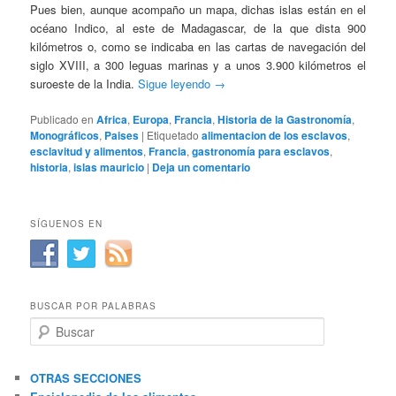
Pues bien, aunque acompaño un mapa, dichas islas están en el
océano Indico, al este de Madagascar, de la que dista 900
kilómetros o, como se indicaba en las cartas de navegación del
siglo XVIII, a 300 leguas marinas y a unos 3.900 kilómetros el
suroeste de la India.
Sigue leyendo
→
Publicado en
Africa
,
Europa
,
Francia
,
Historia de la Gastronomía
,
Monográficos
,
Paises
|
Etiquetado
alimentacion de los esclavos
,
esclavitud y alimentos
,
Francia
,
gastronomía para esclavos
,
historia
,
islas mauricio
|
Deja un comentario
SÍGUENOS EN
BUSCAR POR PALABRAS
B
u
s
c
OTRAS SECCIONES
a