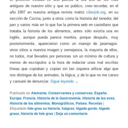
antiguos de nuestro sitio y que se publico, creo recordar, en el
año 1997 en nuestra antigua revista matriz
ciberjob.org
, en su
sección de Cocina, junto a otros como la historia del tenedor, del
pan y varios más en lo que fue la primera web en castellano que
trataba la historia de los alimentos, antes sólo existía una en
inglés, aunque pueda parece mentira, porque después, muy
posteriormente, aparecieron como un manojo de jaramagos
otros sitios a nuestra imagen y semejanza, la mayoría de ellos,
no todos, mal llevados por personas sin un mínimo de cultura y
menos de escrúpulos a la hora de redactar unas mal escritas
líneas que copiaban y copian sin tan siquiera utilizar algo que
nos distingue de los animales, la lógica, y de lo que no me canso
y cansaré de denunciar.
Sigue leyendo
→
Publicado en
Alemania
,
Conservantes y conservas
,
España
,
Europa
,
Francia
,
Historia de la Gastronomía
,
Historia de las aves
,
Historia de los alimentos
,
Monográficos
,
Paises
,
Recetas
|
Etiquetado
foie-gras su historia
,
fuágras
,
hígado gordo
,
hígado
graso
,
historia de foie gras
|
Deja un comentario