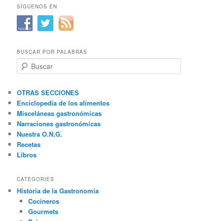
SÍGUENOS EN
BUSCAR POR PALABRAS
B
u
s
c
OTRAS SECCIONES
a
Enciclopedia de los alimentos
r
Misceláneas gastronómicas
Narraciones gastronómicas
Nuestra O.N.G.
Recetas
Libros
CATEGORIES
Historia de la Gastronomía
Cocineros
Gourmets