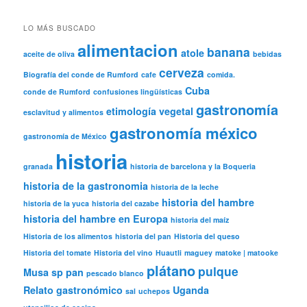
LO MÁS BUSCADO
alimentacion
banana
atole
aceite de oliva
bebidas
cerveza
Biografía del conde de Rumford
cafe
comida.
Cuba
conde de Rumford
confusiones lingüísticas
gastronomía
etimología vegetal
esclavitud y alimentos
gastronomía méxico
gastronomía de México
historia
granada
historia de barcelona y la Boqueria
historia de la gastronomia
historia de la leche
historia del hambre
historia de la yuca
historia del cazabe
historia del hambre en Europa
historia del maíz
Historia de los alimentos
historia del pan
Historia del queso
Historia del tomate
Historia del vino
Huautli
maguey
matoke | matooke
plátano
pulque
Musa sp
pan
pescado blanco
Relato gastronómico
Uganda
sal
uchepos