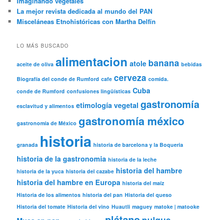
Imaginando vegetales
La mejor revista dedicada al mundo del PAN
Misceláneas Etnohistóricas con Martha Delfín
LO MÁS BUSCADO
alimentacion
banana
atole
aceite de oliva
bebidas
cerveza
Biografía del conde de Rumford
cafe
comida.
Cuba
conde de Rumford
confusiones lingüísticas
gastronomía
etimología vegetal
esclavitud y alimentos
gastronomía méxico
gastronomía de México
historia
granada
historia de barcelona y la Boqueria
historia de la gastronomia
historia de la leche
historia del hambre
historia de la yuca
historia del cazabe
historia del hambre en Europa
historia del maíz
Historia de los alimentos
historia del pan
Historia del queso
Historia del tomate
Historia del vino
Huautli
maguey
matoke | matooke
plátano
pulque