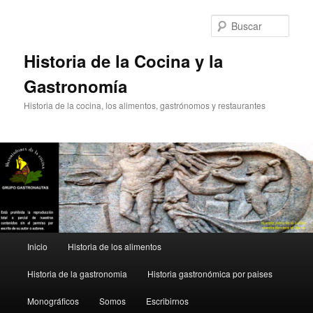
Ir
Ir
al
al
Busc
contenido
contenido
principal
secundario
Historia de la Cocina y la
Gastronomía
Historia de la cocina, los alimentos, gastrónomos y restaurantes
Menú
Inicio
Historia de los alimentos
principal
Historia de la gastronomia
Historia gastronómica por paises
Monográficos
Somos
Escribirnos