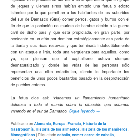
de jeques y ulemas sirios habían emitido una fetua o edicto
islámico por la que permitían a los habitantes de los suburbios
del sur de Damasco (Siria) comer perros, gatos y burros con el
fin de que la población no muriera de hambre debido a la guerra
civil de dicho país y que está propiciada, en gran parte, por
occidente en un afán por dominar estratégicamente esa parte de
la tierra y sus ricas reservas y que terminará indefectiblemente
con un ataque a Irán, toda una vergüenza para aquellos, como
yo, que piensan que el capitalismo estuvo siempre
desnaturalizado y donde las vidas de las personas sólo
representan una cifra estadística, siendo lo importante los
beneficios de unos pocos bastardos basado en la desprotección
de pueblos enteros.
La fetua dice así: “
Hacemos un llamamiento humanitario
doloroso a todo el mundo sobre la situación que estamos
viviendo en el sur de Damasco.
Sigue leyendo
→
Publicado en
Alemania
,
Europa
,
Francia
,
Historia de la
Gastronomía
,
Historia de los alimentos
,
Historia de los mamíferos
,
Monográficos
|
Etiquetado
caballo
,
comer carne de caballo
,