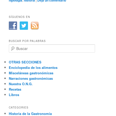
hipofagia
,
historia
|
Deja un comentario
SÍGUENOS EN
BUSCAR POR PALABRAS
B
u
s
c
OTRAS SECCIONES
a
Enciclopedia de los alimentos
r
Misceláneas gastronómicas
Narraciones gastronómicas
Nuestra O.N.G.
Recetas
Libros
CATEGORIES
Historia de la Gastronomía