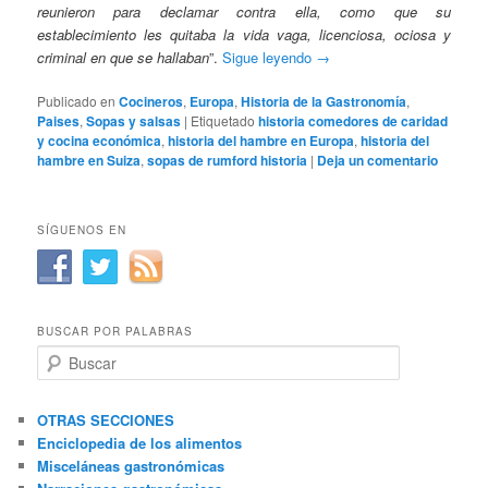
reunieron para declamar contra ella, como que su
establecimiento les quitaba la vida vaga, licenciosa, ociosa y
criminal en que se hallaban
”.
Sigue leyendo
→
Publicado en
Cocineros
,
Europa
,
Historia de la Gastronomía
,
Paises
,
Sopas y salsas
|
Etiquetado
historia comedores de caridad
y cocina económica
,
historia del hambre en Europa
,
historia del
hambre en Suiza
,
sopas de rumford historia
|
Deja un comentario
SÍGUENOS EN
BUSCAR POR PALABRAS
B
u
s
c
OTRAS SECCIONES
a
Enciclopedia de los alimentos
r
Misceláneas gastronómicas