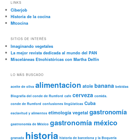
LINKS
Ciberjob
Historia de la cocina
Mtcocina
SITIOS DE INTERÉS
Imaginando vegetales
La mejor revista dedicada al mundo del PAN
Misceláneas Etnohistóricas con Martha Delfín
LO MÁS BUSCADO
alimentacion
banana
atole
aceite de oliva
bebidas
cerveza
Biografía del conde de Rumford
cafe
comida.
Cuba
conde de Rumford
confusiones lingüísticas
gastronomía
etimología vegetal
esclavitud y alimentos
gastronomía méxico
gastronomía de México
historia
granada
historia de barcelona y la Boqueria