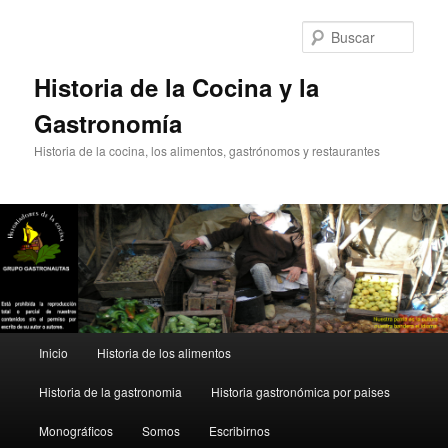
Ir
Ir
al
al
Busc
contenido
contenido
principal
secundario
Historia de la Cocina y la
Gastronomía
Historia de la cocina, los alimentos, gastrónomos y restaurantes
Menú
Inicio
Historia de los alimentos
principal
Historia de la gastronomia
Historia gastronómica por paises
Monográficos
Somos
Escribirnos