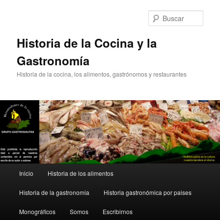
Ir
Ir
al
al
Busc
contenido
contenido
principal
secundario
Historia de la Cocina y la
Gastronomía
Historia de la cocina, los alimentos, gastrónomos y restaurantes
Menú
Inicio
Historia de los alimentos
principal
Historia de la gastronomia
Historia gastronómica por paises
Monográficos
Somos
Escribirnos