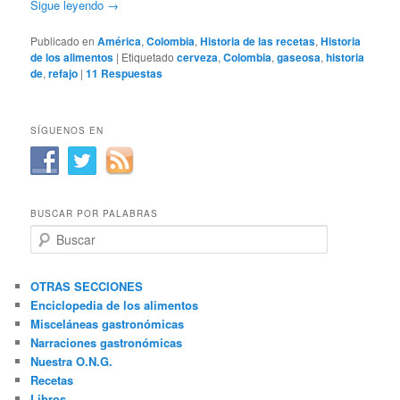
Sigue leyendo
→
Publicado en
América
,
Colombia
,
Historia de las recetas
,
Historia
de los alimentos
|
Etiquetado
cerveza
,
Colombia
,
gaseosa
,
historia
de
,
refajo
|
11
Respuestas
SÍGUENOS EN
BUSCAR POR PALABRAS
B
u
s
c
OTRAS SECCIONES
a
Enciclopedia de los alimentos
r
Misceláneas gastronómicas
Narraciones gastronómicas
Nuestra O.N.G.
Recetas
Libros