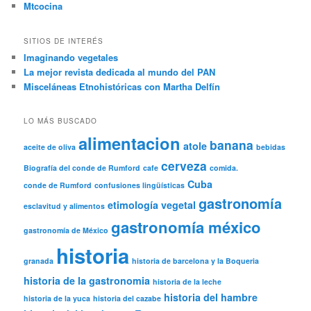
Mtcocina
SITIOS DE INTERÉS
Imaginando vegetales
La mejor revista dedicada al mundo del PAN
Misceláneas Etnohistóricas con Martha Delfín
LO MÁS BUSCADO
alimentacion
banana
atole
aceite de oliva
bebidas
cerveza
Biografía del conde de Rumford
cafe
comida.
Cuba
conde de Rumford
confusiones lingüísticas
gastronomía
etimología vegetal
esclavitud y alimentos
gastronomía méxico
gastronomía de México
historia
granada
historia de barcelona y la Boqueria
historia de la gastronomia
historia de la leche
historia del hambre
historia de la yuca
historia del cazabe