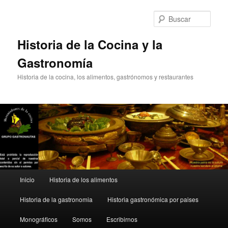
Ir
Ir
al
al
Busc
contenido
contenido
principal
secundario
Historia de la Cocina y la
Gastronomía
Historia de la cocina, los alimentos, gastrónomos y restaurantes
Menú
Inicio
Historia de los alimentos
principal
Historia de la gastronomia
Historia gastronómica por paises
Monográficos
Somos
Escribirnos