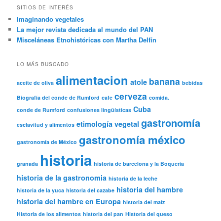
SITIOS DE INTERÉS
Imaginando vegetales
La mejor revista dedicada al mundo del PAN
Misceláneas Etnohistóricas con Martha Delfín
LO MÁS BUSCADO
alimentacion
banana
atole
aceite de oliva
bebidas
cerveza
Biografía del conde de Rumford
cafe
comida.
Cuba
conde de Rumford
confusiones lingüísticas
gastronomía
etimología vegetal
esclavitud y alimentos
gastronomía méxico
gastronomía de México
historia
granada
historia de barcelona y la Boqueria
historia de la gastronomia
historia de la leche
historia del hambre
historia de la yuca
historia del cazabe
historia del hambre en Europa
historia del maíz
Historia de los alimentos
historia del pan
Historia del queso