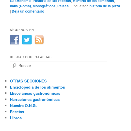
Gastronomía
,
Historia de las recetas
,
Historia de los alimentos
,
Italia (Roma)
,
Monográficos
,
Paises
|
Etiquetado
historia de la pizza
|
Deja un comentario
SÍGUENOS EN
BUSCAR POR PALABRAS
B
u
s
c
OTRAS SECCIONES
a
Enciclopedia de los alimentos
r
Misceláneas gastronómicas
Narraciones gastronómicas
Nuestra O.N.G.
Recetas
Libros