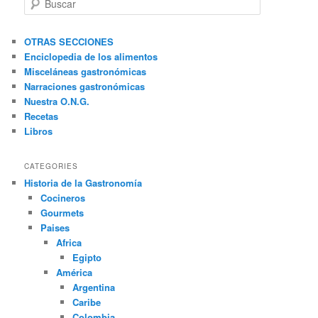
u
s
c
OTRAS SECCIONES
a
Enciclopedia de los alimentos
r
Misceláneas gastronómicas
Narraciones gastronómicas
Nuestra O.N.G.
Recetas
Libros
CATEGORIES
Historia de la Gastronomía
Cocineros
Gourmets
Paises
Africa
Egipto
América
Argentina
Caribe
Colombia