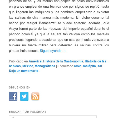
pedazos de sal y los molían con golpes de palos convirtiéndolos
en granos empleando una técnica que por siglos se repitió hasta
que llegaron las máquinas y los hombres empezaron a explotar
las salinas de otra manera más moderna. En dicho documental
hecho por Margot Benacerraf se puede apreciar, además, que
Araya formó parte de las riquezas del imperio español durante el
período colonial ya que la sal era tan valiosa como los metales
preciosos llegando a ocasionar que en esa península venezolana
hubiera un fuerte militar para defender las salinas contra los
piratas holandeses.
Sigue leyendo
→
Publicado en
América
,
Historia de la Gastronomía
,
Historia de las
bebidas
,
México
,
Monográficos
|
Etiquetado
atole
,
maiápita
,
sal
|
Deja un comentario
SÍGUENOS EN
BUSCAR POR PALABRAS
B