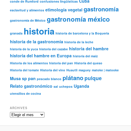
Cuba
conde de Rumford
confusiones lingüísticas
gastronomía
etimología vegetal
esclavitud y alimentos
gastronomía méxico
gastronomía de México
historia
granada
historia de barcelona y la Boqueria
historia de la gastronomia
historia de la leche
historia del hambre
historia de la yuca
historia del cazabe
historia del hambre en Europa
historia del maíz
Historia de los alimentos
historia del pan
Historia del queso
Historia del tomate
Historia del vino
Huautli
maguey
matoke | matooke
plátano
pulque
Musa sp
pan
pescado blanco
Relato gastronómico
Uganda
sal
uchepos
utensilios de cocina
ARCHIVES
Archives