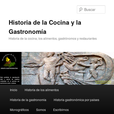
Ir
Ir
al
al
Busc
contenido
contenido
principal
secundario
Historia de la Cocina y la
Gastronomía
Historia de la cocina, los alimentos, gastrónomos y restaurantes
Menú
Inicio
Historia de los alimentos
principal
Historia de la gastronomia
Historia gastronómica por paises
Monográficos
Somos
Escribirnos