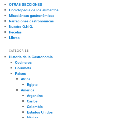
c
OTRAS SECCIONES
a
Enciclopedia de los alimentos
r
Misceláneas gastronómicas
Narraciones gastronómicas
Nuestra O.N.G.
Recetas
Libros
CATEGORIES
Historia de la Gastronomía
Cocineros
Gourmets
Paises
Africa
Egipto
América
Argentina
Caribe
Colombia
Estados Unidos
México