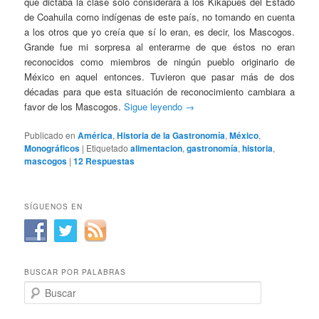
que dictaba la clase sólo considerara a los Kikapúes del Estado
de Coahuila como indígenas de este país, no tomando en cuenta
a los otros que yo creía que sí lo eran, es decir, los Mascogos.
Grande fue mi sorpresa al enterarme de que éstos no eran
reconocidos como miembros de ningún pueblo originario de
México en aquel entonces. Tuvieron que pasar más de dos
décadas para que esta situación de reconocimiento cambiara a
favor de los Mascogos.
Sigue leyendo
→
Publicado en
América
,
Historia de la Gastronomía
,
México
,
Monográficos
|
Etiquetado
alimentacion
,
gastronomía
,
historia
,
mascogos
|
12
Respuestas
SÍGUENOS EN
BUSCAR POR PALABRAS
B
u
s