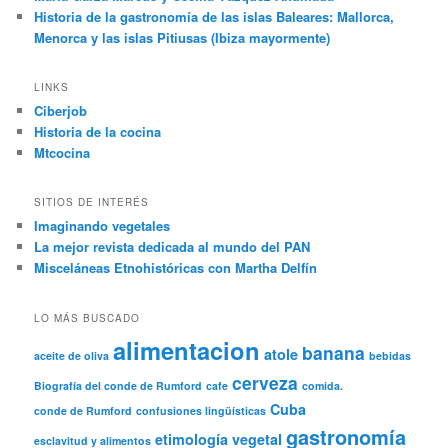
Historia de la gastronomía de las islas Baleares: Mallorca,
Menorca y las islas Pitiusas (Ibiza mayormente)
LINKS
Ciberjob
Historia de la cocina
Mtcocina
SITIOS DE INTERÉS
Imaginando vegetales
La mejor revista dedicada al mundo del PAN
Misceláneas Etnohistóricas con Martha Delfín
LO MÁS BUSCADO
alimentacion
banana
atole
aceite de oliva
bebidas
cerveza
Biografía del conde de Rumford
cafe
comida.
Cuba
conde de Rumford
confusiones lingüísticas
gastronomía
etimología vegetal
esclavitud y alimentos