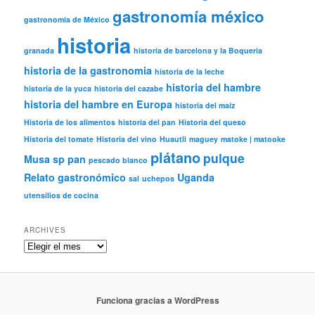
gastronomía méxico
gastronomía de México
historia
granada
historia de barcelona y la Boqueria
historia de la gastronomia
historia de la leche
historia del hambre
historia de la yuca
historia del cazabe
historia del hambre en Europa
historia del maíz
Historia de los alimentos
historia del pan
Historia del queso
Historia del tomate
Historia del vino
Huautli
maguey
matoke | matooke
plátano
pulque
Musa sp
pan
pescado blanco
Relato gastronómico
Uganda
sal
uchepos
utensilios de cocina
ARCHIVES
Archives
Funciona gracias a WordPress