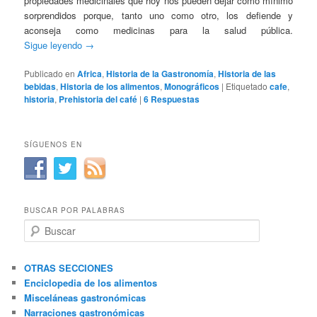
propiedades medicinales que hoy nos pueden dejar como mínimo
sorprendidos porque, tanto uno como otro, los defiende y
aconseja como medicinas para la salud pública.
Sigue leyendo
→
Publicado en
Africa
,
Historia de la Gastronomía
,
Historia de las
bebidas
,
Historia de los alimentos
,
Monográficos
|
Etiquetado
cafe
,
historia
,
Prehistoria del café
|
6
Respuestas
SÍGUENOS EN
BUSCAR POR PALABRAS
B
u
s
c
OTRAS SECCIONES
a
Enciclopedia de los alimentos
r
Misceláneas gastronómicas
Narraciones gastronómicas