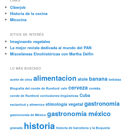
LINKS
Ciberjob
Historia de la cocina
Mtcocina
SITIOS DE INTERÉS
Imaginando vegetales
La mejor revista dedicada al mundo del PAN
Misceláneas Etnohistóricas con Martha Delfín
LO MÁS BUSCADO
alimentacion
banana
atole
aceite de oliva
bebidas
cerveza
Biografía del conde de Rumford
cafe
comida.
Cuba
conde de Rumford
confusiones lingüísticas
gastronomía
etimología vegetal
esclavitud y alimentos
gastronomía méxico
gastronomía de México
historia
granada
historia de barcelona y la Boqueria