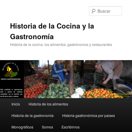
Ir
Ir
al
al
Busc
contenido
contenido
principal
secundario
Historia de la Cocina y la
Gastronomía
Historia de la cocina, los alimentos, gastrónomos y restaurantes
Menú
Inicio
Historia de los alimentos
principal
Historia de la gastronomia
Historia gastronómica por paises
Monográficos
Somos
Escribirnos