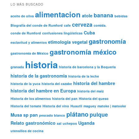
LO MÁS BUSCADO
alimentacion
banana
atole
aceite de oliva
bebidas
cerveza
Biografía del conde de Rumford
cafe
comida.
Cuba
conde de Rumford
confusiones lingüísticas
gastronomía
etimología vegetal
esclavitud y alimentos
gastronomía méxico
gastronomía de México
historia
granada
historia de barcelona y la Boqueria
historia de la gastronomia
historia de la leche
historia del hambre
historia de la yuca
historia del cazabe
historia del hambre en Europa
historia del maíz
Historia de los alimentos
historia del pan
Historia del queso
Historia del tomate
Historia del vino
Huautli
maguey
matoke | matooke
plátano
pulque
Musa sp
pan
pescado blanco
Relato gastronómico
Uganda
sal
uchepos
utensilios de cocina