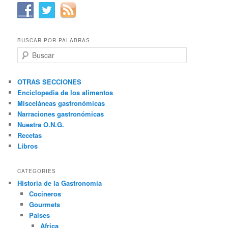
BUSCAR POR PALABRAS
B
u
s
c
OTRAS SECCIONES
a
Enciclopedia de los alimentos
r
Misceláneas gastronómicas
Narraciones gastronómicas
Nuestra O.N.G.
Recetas
Libros
CATEGORIES
Historia de la Gastronomía
Cocineros
Gourmets
Paises
Africa