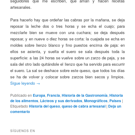
seguidores que me escriben, que aman y hacen recetas
artesanales.
Para hacerlo hay que ordeñar las cabras por la mañana, se deja
reposar la leche dos o tres horas y se echa el cuajo; para
mezclarle bien se mueve con una cuchara; se deja después
reposar, y en nueve o diez horas se corta: la cuajada se echa en
moldes sobre lienzo blanco y fino puestos encima de paja: en
ellos se asienta, y suelta el suero se sala después toda la
superficie: a las 24 horas se vuelve sobre un zarzo de paja, y se
sala del otro lado quitándole el lienzo que ha servido para escurrir
el suero. La sal se deshace sobre este queso, que todos los días
se ha de volver y colocar sobre zarzos bien secos y limpios.
Sigue leyendo
→
Publicado en
Europa
,
Francia
,
Historia de la Gastronomía
,
Historia
de los alimentos
,
Lácteos y sus derivados
,
Monográficos
,
Paises
|
Etiquetado
Historia del queso
,
queso de cabra artesanal
|
Deja un
comentario
SÍGUENOS EN