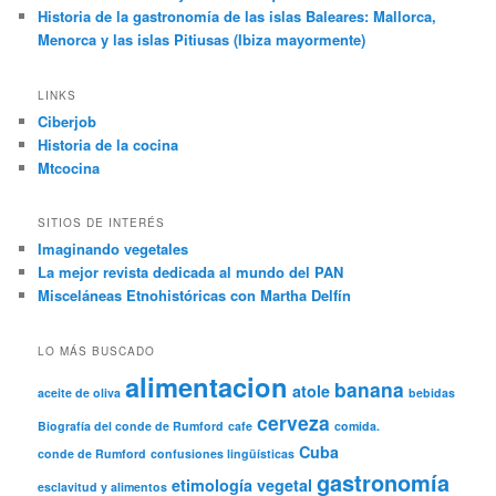
Historia de la gastronomía de las islas Baleares: Mallorca,
Menorca y las islas Pitiusas (Ibiza mayormente)
LINKS
Ciberjob
Historia de la cocina
Mtcocina
SITIOS DE INTERÉS
Imaginando vegetales
La mejor revista dedicada al mundo del PAN
Misceláneas Etnohistóricas con Martha Delfín
LO MÁS BUSCADO
alimentacion
banana
atole
aceite de oliva
bebidas
cerveza
Biografía del conde de Rumford
cafe
comida.
Cuba
conde de Rumford
confusiones lingüísticas
gastronomía
etimología vegetal
esclavitud y alimentos