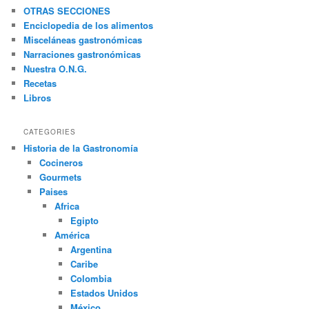
c
OTRAS SECCIONES
a
Enciclopedia de los alimentos
r
Misceláneas gastronómicas
Narraciones gastronómicas
Nuestra O.N.G.
Recetas
Libros
CATEGORIES
Historia de la Gastronomía
Cocineros
Gourmets
Paises
Africa
Egipto
América
Argentina
Caribe
Colombia
Estados Unidos
México