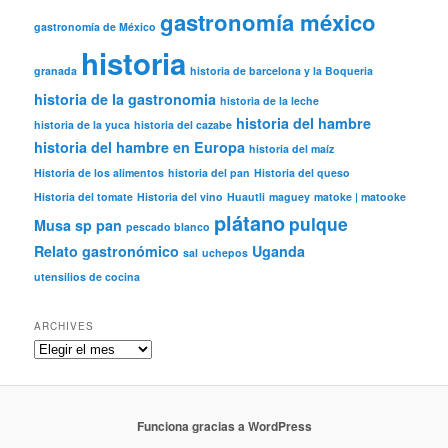
gastronomía méxico
gastronomía de México
historia
granada
historia de barcelona y la Boqueria
historia de la gastronomia
historia de la leche
historia del hambre
historia de la yuca
historia del cazabe
historia del hambre en Europa
historia del maíz
Historia de los alimentos
historia del pan
Historia del queso
Historia del tomate
Historia del vino
Huautli
maguey
matoke | matooke
plátano
pulque
Musa sp
pan
pescado blanco
Relato gastronómico
Uganda
sal
uchepos
utensilios de cocina
ARCHIVES
Archives
Funciona gracias a WordPress