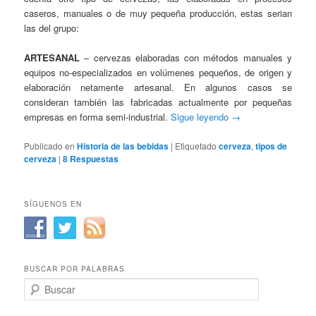
caseros, manuales o de muy pequeña producción, estas serian
las del grupo:
ARTESANAL
– cervezas elaboradas con métodos manuales y
equipos no-especializados en volúmenes pequeños, de origen y
elaboración netamente artesanal. En algunos casos se
consideran también las fabricadas actualmente por pequeñas
empresas en forma semi-industrial.
Sigue leyendo
→
Publicado en
Historia de las bebidas
|
Etiquetado
cerveza
,
tipos de
cerveza
|
8
Respuestas
SÍGUENOS EN
BUSCAR POR PALABRAS
B
u
s