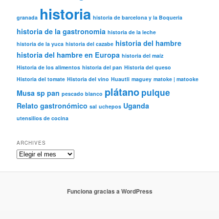
historia
granada
historia de barcelona y la Boqueria
historia de la gastronomia
historia de la leche
historia del hambre
historia de la yuca
historia del cazabe
historia del hambre en Europa
historia del maíz
Historia de los alimentos
historia del pan
Historia del queso
Historia del tomate
Historia del vino
Huautli
maguey
matoke | matooke
plátano
pulque
Musa sp
pan
pescado blanco
Relato gastronómico
Uganda
sal
uchepos
utensilios de cocina
ARCHIVES
Archives
Funciona gracias a WordPress