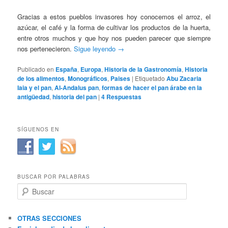
Gracias a estos pueblos invasores hoy conocemos el arroz, el
azúcar, el café y la forma de cultivar los productos de la huerta,
entre otros muchos y que hoy nos pueden parecer que siempre
nos pertenecieron.
Sigue leyendo
→
Publicado en
España
,
Europa
,
Historia de la Gastronomía
,
Historia
de los alimentos
,
Monográficos
,
Paises
|
Etiquetado
Abu Zacaria
Iaia y el pan
,
Al-Andalus pan
,
formas de hacer el pan árabe en la
antigüedad
,
historia del pan
|
4
Respuestas
SÍGUENOS EN
BUSCAR POR PALABRAS
B
u
s
c
OTRAS SECCIONES
a