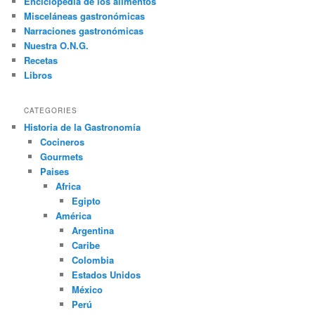
Enciclopedia de los alimentos
r
Misceláneas gastronómicas
Narraciones gastronómicas
Nuestra O.N.G.
Recetas
Libros
CATEGORIES
Historia de la Gastronomía
Cocineros
Gourmets
Paises
Africa
Egipto
América
Argentina
Caribe
Colombia
Estados Unidos
México
Perú