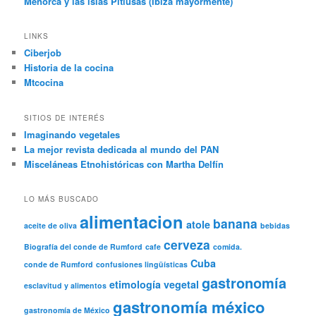
Menorca y las islas Pitiusas (Ibiza mayormente)
LINKS
Ciberjob
Historia de la cocina
Mtcocina
SITIOS DE INTERÉS
Imaginando vegetales
La mejor revista dedicada al mundo del PAN
Misceláneas Etnohistóricas con Martha Delfín
LO MÁS BUSCADO
alimentacion
banana
atole
aceite de oliva
bebidas
cerveza
Biografía del conde de Rumford
cafe
comida.
Cuba
conde de Rumford
confusiones lingüísticas
gastronomía
etimología vegetal
esclavitud y alimentos
gastronomía méxico
gastronomía de México