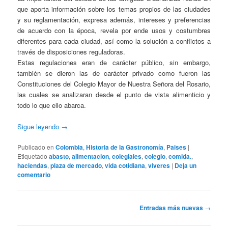
que aporta información sobre los temas propios de las ciudades
y su reglamentación, expresa además, intereses y preferencias
de acuerdo con la época, revela por ende usos y costumbres
diferentes para cada ciudad, así como la solución a conflictos a
través de disposiciones reguladoras.
Estas regulaciones eran de carácter público, sin embargo,
también se dieron las de carácter privado como fueron las
Constituciones del Colegio Mayor de Nuestra Señora del Rosario,
las cuales se analizaran desde el punto de vista alimenticio y
todo lo que ello abarca.
Sigue leyendo
→
Publicado en
Colombia
,
Historia de la Gastronomía
,
Paises
|
Etiquetado
abasto
,
alimentacion
,
colegiales
,
colegio
,
comida.
,
haciendas
,
plaza de mercado
,
vida cotidiana
,
viveres
|
Deja un
comentario
Navegación
Entradas más nuevas
→
de
entradas