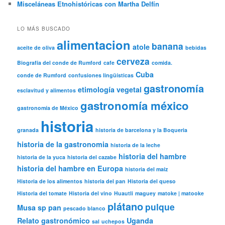
Misceláneas Etnohistóricas con Martha Delfín
LO MÁS BUSCADO
alimentacion
banana
atole
aceite de oliva
bebidas
cerveza
Biografía del conde de Rumford
cafe
comida.
Cuba
conde de Rumford
confusiones lingüísticas
gastronomía
etimología vegetal
esclavitud y alimentos
gastronomía méxico
gastronomía de México
historia
granada
historia de barcelona y la Boqueria
historia de la gastronomia
historia de la leche
historia del hambre
historia de la yuca
historia del cazabe
historia del hambre en Europa
historia del maíz
Historia de los alimentos
historia del pan
Historia del queso
Historia del tomate
Historia del vino
Huautli
maguey
matoke | matooke
plátano
pulque
Musa sp
pan
pescado blanco
Relato gastronómico
Uganda
sal
uchepos