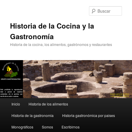
Ir
Ir
al
al
Busc
contenido
contenido
principal
secundario
Historia de la Cocina y la
Gastronomía
Historia de la cocina, los alimentos, gastrónomos y restaurantes
Menú
Inicio
Historia de los alimentos
principal
Historia de la gastronomia
Historia gastronómica por paises
Monográficos
Somos
Escribirnos