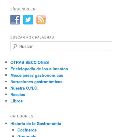
SÍGUENOS EN
BUSCAR POR PALABRAS
B
u
s
c
OTRAS SECCIONES
a
Enciclopedia de los alimentos
r
Misceláneas gastronómicas
Narraciones gastronómicas
Nuestra O.N.G.
Recetas
Libros
CATEGORIES
Historia de la Gastronomía
Cocineros
Gourmets