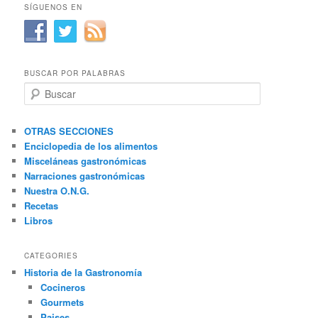
SÍGUENOS EN
BUSCAR POR PALABRAS
B
u
s
c
OTRAS SECCIONES
a
Enciclopedia de los alimentos
r
Misceláneas gastronómicas
Narraciones gastronómicas
Nuestra O.N.G.
Recetas
Libros
CATEGORIES
Historia de la Gastronomía
Cocineros
Gourmets
Paises