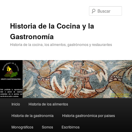
Ir
Ir
al
al
Busc
contenido
contenido
principal
secundario
Historia de la Cocina y la
Gastronomía
Historia de la cocina, los alimentos, gastrónomos y restaurantes
Menú
Inicio
Historia de los alimentos
principal
Historia de la gastronomia
Historia gastronómica por paises
Monográficos
Somos
Escribirnos