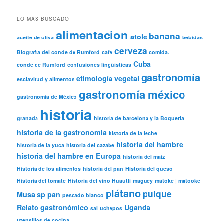
LO MÁS BUSCADO
alimentacion
banana
atole
aceite de oliva
bebidas
cerveza
Biografía del conde de Rumford
cafe
comida.
Cuba
conde de Rumford
confusiones lingüísticas
gastronomía
etimología vegetal
esclavitud y alimentos
gastronomía méxico
gastronomía de México
historia
granada
historia de barcelona y la Boqueria
historia de la gastronomia
historia de la leche
historia del hambre
historia de la yuca
historia del cazabe
historia del hambre en Europa
historia del maíz
Historia de los alimentos
historia del pan
Historia del queso
Historia del tomate
Historia del vino
Huautli
maguey
matoke | matooke
plátano
pulque
Musa sp
pan
pescado blanco
Relato gastronómico
Uganda
sal
uchepos
utensilios de cocina