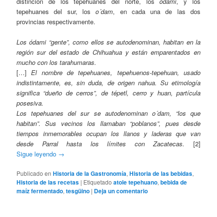
distinción de los tepehuanes del norte, los
ódami
, y los
tepehuanes del sur, los
o´dam
, en cada una de las dos
provincias respectivamente.
Los ódami “gente”, como ellos se autodenominan, habitan en la
región sur del estado de Chihuahua y están emparentados en
mucho con los tarahumaras.
[…]
El nombre de tepehuanes, tepehuenos-tepehuan, usado
indistintamente, es, sin duda, de origen nahua. Su etimología
significa “dueño de cerros”, de tépetl, cerro y huan, partícula
posesiva.
Los tepehuanes del sur se autodenominan o´dam, “los que
habitan”. Sus vecinos los llamaban “poblanos”, pues desde
tiempos inmemorables ocupan los llanos y laderas que van
desde Parral hasta los límites con Zacatecas.
[2]
Sigue leyendo
→
Publicado en
Historia de la Gastronomía
,
Historia de las bebidas
,
Historia de las recetas
|
Etiquetado
atole tepehuano
,
bebida de
maíz fermentado
,
tesgüino
|
Deja un comentario