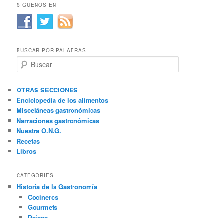
SÍGUENOS EN
BUSCAR POR PALABRAS
B
u
s
c
OTRAS SECCIONES
a
Enciclopedia de los alimentos
r
Misceláneas gastronómicas
Narraciones gastronómicas
Nuestra O.N.G.
Recetas
Libros
CATEGORIES
Historia de la Gastronomía
Cocineros
Gourmets
Paises