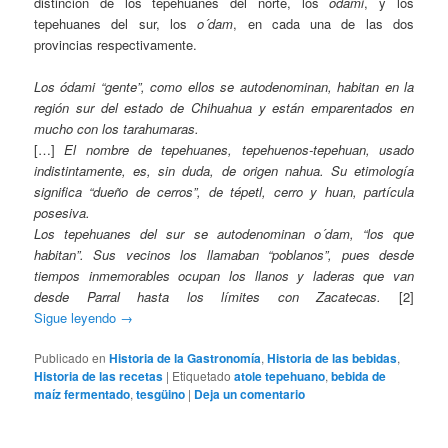
distinción de los tepehuanes del norte, los
ódami
, y los
tepehuanes del sur, los
o´dam
, en cada una de las dos
provincias respectivamente.
Los ódami “gente”, como ellos se autodenominan, habitan en la
región sur del estado de Chihuahua y están emparentados en
mucho con los tarahumaras.
[…]
El nombre de tepehuanes, tepehuenos-tepehuan, usado
indistintamente, es, sin duda, de origen nahua. Su etimología
significa “dueño de cerros”, de tépetl, cerro y huan, partícula
posesiva.
Los tepehuanes del sur se autodenominan o´dam, “los que
habitan”. Sus vecinos los llamaban “poblanos”, pues desde
tiempos inmemorables ocupan los llanos y laderas que van
desde Parral hasta los límites con Zacatecas.
[2]
Sigue leyendo
→
Publicado en
Historia de la Gastronomía
,
Historia de las bebidas
,
Historia de las recetas
|
Etiquetado
atole tepehuano
,
bebida de
maíz fermentado
,
tesgüino
|
Deja un comentario