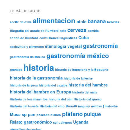
LO MÁS BUSCADO
alimentacion
banana
atole
aceite de oliva
bebidas
cerveza
Biografía del conde de Rumford
cafe
comida.
Cuba
conde de Rumford
confusiones lingüísticas
gastronomía
etimología vegetal
esclavitud y alimentos
gastronomía méxico
gastronomía de México
historia
granada
historia de barcelona y la Boqueria
historia de la gastronomia
historia de la leche
historia del hambre
historia de la yuca
historia del cazabe
historia del hambre en Europa
historia del maíz
Historia de los alimentos
historia del pan
Historia del queso
Historia del tomate
Historia del vino
Huautli
maguey
matoke | matooke
plátano
pulque
Musa sp
pan
pescado blanco
Relato gastronómico
Uganda
sal
uchepos
utensilios de cocina