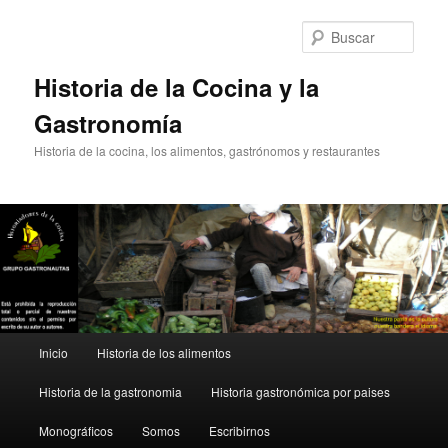
Ir
Ir
al
al
Busc
contenido
contenido
principal
secundario
Historia de la Cocina y la
Gastronomía
Historia de la cocina, los alimentos, gastrónomos y restaurantes
Menú
Inicio
Historia de los alimentos
principal
Historia de la gastronomia
Historia gastronómica por paises
Monográficos
Somos
Escribirnos