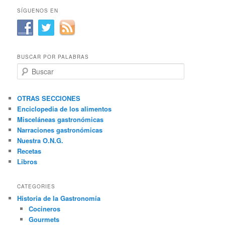
SÍGUENOS EN
BUSCAR POR PALABRAS
B
u
s
c
OTRAS SECCIONES
a
Enciclopedia de los alimentos
r
Misceláneas gastronómicas
Narraciones gastronómicas
Nuestra O.N.G.
Recetas
Libros
CATEGORIES
Historia de la Gastronomía
Cocineros
Gourmets