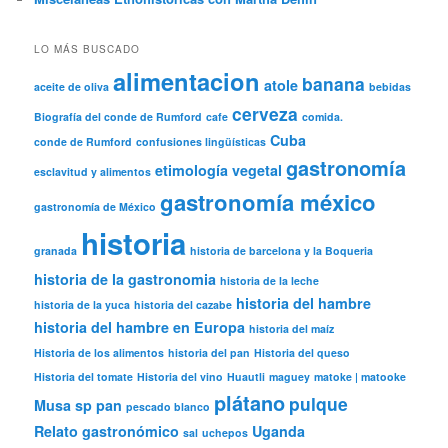
LO MÁS BUSCADO
alimentacion
banana
atole
aceite de oliva
bebidas
cerveza
Biografía del conde de Rumford
cafe
comida.
Cuba
conde de Rumford
confusiones lingüísticas
gastronomía
etimología vegetal
esclavitud y alimentos
gastronomía méxico
gastronomía de México
historia
granada
historia de barcelona y la Boqueria
historia de la gastronomia
historia de la leche
historia del hambre
historia de la yuca
historia del cazabe
historia del hambre en Europa
historia del maíz
Historia de los alimentos
historia del pan
Historia del queso
Historia del tomate
Historia del vino
Huautli
maguey
matoke | matooke
plátano
pulque
Musa sp
pan
pescado blanco
Relato gastronómico
Uganda
sal
uchepos