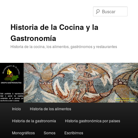
Ir
Ir
al
al
Busc
contenido
contenido
principal
secundario
Historia de la Cocina y la
Gastronomía
Historia de la cocina, los alimentos, gastrónomos y restaurantes
Menú
Inicio
Historia de los alimentos
principal
Historia de la gastronomia
Historia gastronómica por paises
Monográficos
Somos
Escribirnos