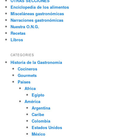
OTRAS SECCIONES
a
Enciclopedia de los alimentos
r
Misceláneas gastronómicas
Narraciones gastronómicas
Nuestra O.N.G.
Recetas
Libros
CATEGORIES
Historia de la Gastronomía
Cocineros
Gourmets
Paises
Africa
Egipto
América
Argentina
Caribe
Colombia
Estados Unidos
México