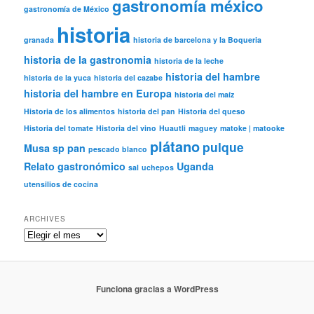
gastronomía méxico
gastronomía de México
historia
granada
historia de barcelona y la Boqueria
historia de la gastronomia
historia de la leche
historia del hambre
historia de la yuca
historia del cazabe
historia del hambre en Europa
historia del maíz
Historia de los alimentos
historia del pan
Historia del queso
Historia del tomate
Historia del vino
Huautli
maguey
matoke | matooke
plátano
pulque
Musa sp
pan
pescado blanco
Relato gastronómico
Uganda
sal
uchepos
utensilios de cocina
ARCHIVES
Archives
Funciona gracias a WordPress