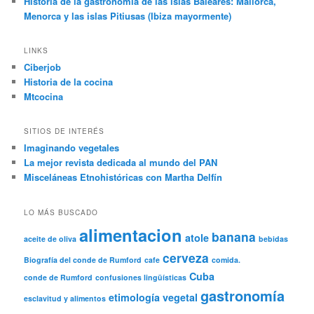
Historia de la gastronomía de las islas Baleares: Mallorca,
Menorca y las islas Pitiusas (Ibiza mayormente)
LINKS
Ciberjob
Historia de la cocina
Mtcocina
SITIOS DE INTERÉS
Imaginando vegetales
La mejor revista dedicada al mundo del PAN
Misceláneas Etnohistóricas con Martha Delfín
LO MÁS BUSCADO
alimentacion
banana
atole
aceite de oliva
bebidas
cerveza
Biografía del conde de Rumford
cafe
comida.
Cuba
conde de Rumford
confusiones lingüísticas
gastronomía
etimología vegetal
esclavitud y alimentos