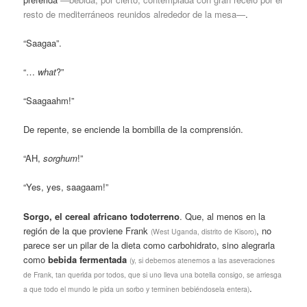
resto de mediterráneos reunidos alrededor de la mesa—
.
“Saagaa”.
“…
what
?”
“Saagaahm!”
De repente, se enciende la bombilla de la comprensión.
“AH,
sorghum
!”
“Yes, yes, saagaam!”
Sorgo, el cereal africano todoterreno
. Que, al menos en la
región de la que proviene Frank
, no
(West Uganda, distrito de Kisoro)
parece ser un pilar de la dieta como carbohidrato, sino alegrarla
como
bebida fermentada
(y, si debemos atenernos a las aseveraciones
de Frank, tan querida por todos, que si uno lleva una botella consigo, se arriesga
.
a que todo el mundo le pida un sorbo y terminen bebiéndosela entera)