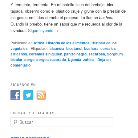
Y fermenta, fermenta. En mi botella llena del brebaje, bien
tapada, observo cómo el plástico cruje y gruñe con la presión de
los gases emitidos durante el proceso. La llaman
bushera
.
Cuando la pruebo, tiene un sabor que me recuerda al olor de la
levadura.
Sigue leyendo
→
Publicado en
Africa
,
Historia de los alimentos
,
Historia de los
vegetales
|
Etiquetado
alcandía
,
bioetanol
,
bushera
,
cereales
africanos
,
cereales sin gluten
,
panizo negro
,
sacarosa
,
Sorghum
bicolor
,
sorgo
,
sorgo azucarado
,
Uganda
,
zahína
|
Deja un
comentario
SÍGUENOS EN
BUSCAR POR PALABRAS
B
u
s
c