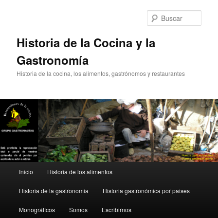
Ir
Ir
al
al
Busc
contenido
contenido
principal
secundario
Historia de la Cocina y la
Gastronomía
Historia de la cocina, los alimentos, gastrónomos y restaurantes
Menú
Inicio
Historia de los alimentos
principal
Historia de la gastronomia
Historia gastronómica por paises
Monográficos
Somos
Escribirnos