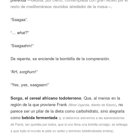
resto de mediterráneos reunidos alrededor de la mesa—
.
“Saagaa”.
“…
what
?”
“Saagaahm!”
De repente, se enciende la bombilla de la comprensión.
“AH,
sorghum
!”
“Yes, yes, saagaam!”
Sorgo, el cereal africano todoterreno
. Que, al menos en la
región de la que proviene Frank
, no
(West Uganda, distrito de Kisoro)
parece ser un pilar de la dieta como carbohidrato, sino alegrarla
como
bebida fermentada
(y, si debemos atenernos a las aseveraciones
de Frank, tan querida por todos, que si uno lleva una botella consigo, se arriesga
.
a que todo el mundo le pida un sorbo y terminen bebiéndosela entera)