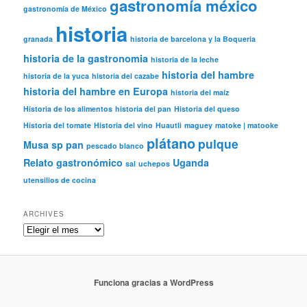
gastronomía méxico
gastronomía de México
historia
granada
historia de barcelona y la Boqueria
historia de la gastronomia
historia de la leche
historia del hambre
historia de la yuca
historia del cazabe
historia del hambre en Europa
historia del maíz
Historia de los alimentos
historia del pan
Historia del queso
Historia del tomate
Historia del vino
Huautli
maguey
matoke | matooke
plátano
pulque
Musa sp
pan
pescado blanco
Relato gastronómico
Uganda
sal
uchepos
utensilios de cocina
ARCHIVES
Archives
Funciona gracias a WordPress