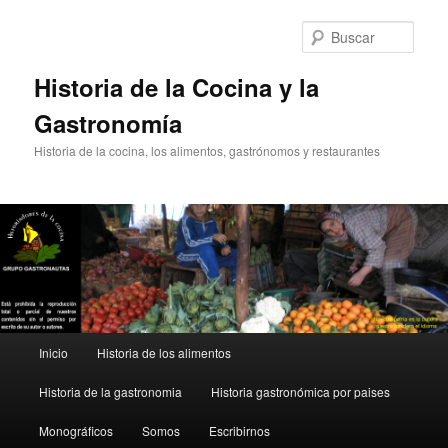
Ir
Ir
al
al
Busc
contenido
contenido
principal
secundario
Historia de la Cocina y la
Gastronomía
Historia de la cocina, los alimentos, gastrónomos y restaurantes
Menú
Inicio
Historia de los alimentos
principal
Historia de la gastronomia
Historia gastronómica por paises
Monográficos
Somos
Escribirnos