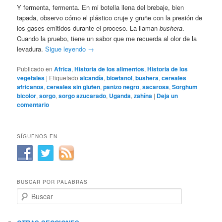
Y fermenta, fermenta. En mi botella llena del brebaje, bien
tapada, observo cómo el plástico cruje y gruñe con la presión de
los gases emitidos durante el proceso. La llaman
bushera
.
Cuando la pruebo, tiene un sabor que me recuerda al olor de la
levadura.
Sigue leyendo
→
Publicado en
Africa
,
Historia de los alimentos
,
Historia de los
vegetales
|
Etiquetado
alcandía
,
bioetanol
,
bushera
,
cereales
africanos
,
cereales sin gluten
,
panizo negro
,
sacarosa
,
Sorghum
bicolor
,
sorgo
,
sorgo azucarado
,
Uganda
,
zahína
|
Deja un
comentario
SÍGUENOS EN
BUSCAR POR PALABRAS
B
u
s
c