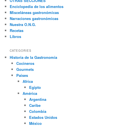
OTRAS SECCIONES
a
Enciclopedia de los alimentos
r
Misceláneas gastronómicas
Narraciones gastronómicas
Nuestra O.N.G.
Recetas
Libros
CATEGORIES
Historia de la Gastronomía
Cocineros
Gourmets
Paises
Africa
Egipto
América
Argentina
Caribe
Colombia
Estados Unidos
México