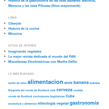
Historia de la gastronomía de las islas Baleares: Mallorca,
Menorca y las islas Pitiusas (Ibiza mayormente)
LINKS
Ciberjob
Historia de la cocina
Mtcocina
SITIOS DE INTERÉS
Imaginando vegetales
La mejor revista dedicada al mundo del PAN
Misceláneas Etnohistóricas con Martha Delfín
LO MÁS BUSCADO
alimentacion
banana
atole
aceite de oliva
bebidas
cerveza
Biografía del conde de Rumford
cafe
comida.
Cuba
conde de Rumford
confusiones lingüísticas
gastronomía
etimología vegetal
esclavitud y alimentos