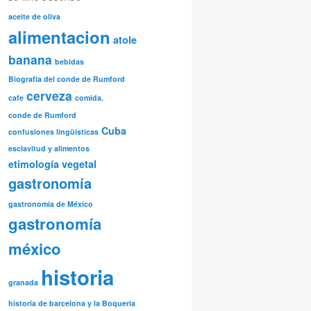
aceite de oliva
alimentacion
atole
banana
bebidas
Biografía del conde de Rumford
cerveza
cafe
comida.
conde de Rumford
Cuba
confusiones lingüísticas
esclavitud y alimentos
etimología vegetal
gastronomía
gastronomía de México
gastronomía
méxico
historia
granada
historia de barcelona y la Boqueria