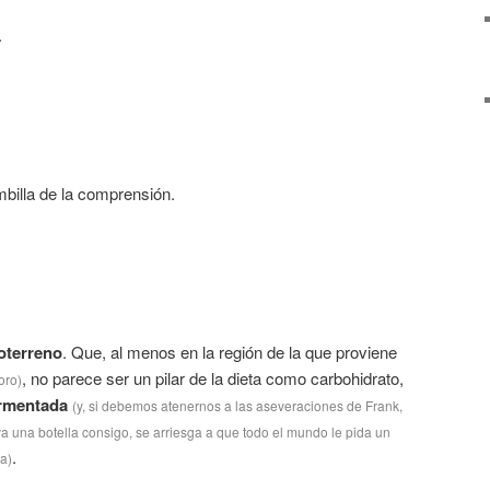
.
billa de la comprensión.
doterreno
. Que, al menos en la región de la que proviene
, no parece ser un pilar de la dieta como carbohidrato,
oro)
ermentada
(y, si debemos atenernos a las aseveraciones de Frank,
eva una botella consigo, se arriesga a que todo el mundo le pida un
.
a)