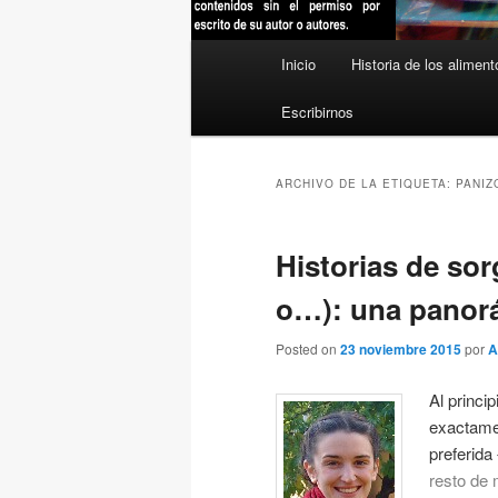
Menú
Inicio
Historia de los aliment
principal
Escribirnos
ARCHIVO DE LA ETIQUETA:
PANIZ
Historias de sor
o…): una panor
Posted on
23 noviembre 2015
por
A
Al princi
exactamen
preferida
resto de