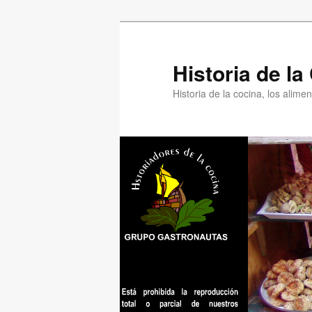
Ir
Ir
al
al
contenido
contenido
Historia de l
principal
secundario
Historia de la cocina, los alim