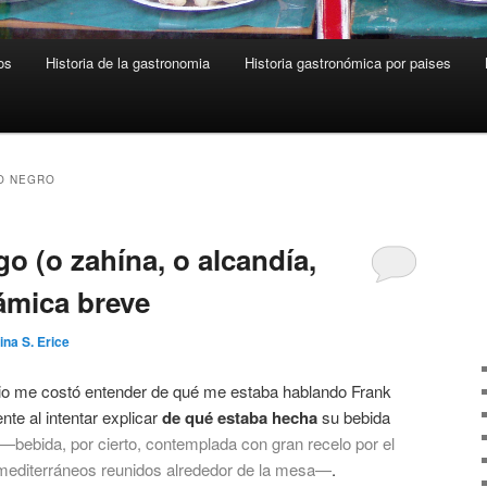
os
Historia de la gastronomia
Historia gastronómica por paises
O NEGRO
go (o zahína, o alcandía,
ámica breve
ina S. Erice
pio me costó entender de qué me estaba hablando Frank
te al intentar explicar
de qué estaba hecha
su bebida
—bebida, por cierto, contemplada con gran recelo por el
 mediterráneos reunidos alrededor de la mesa—
.