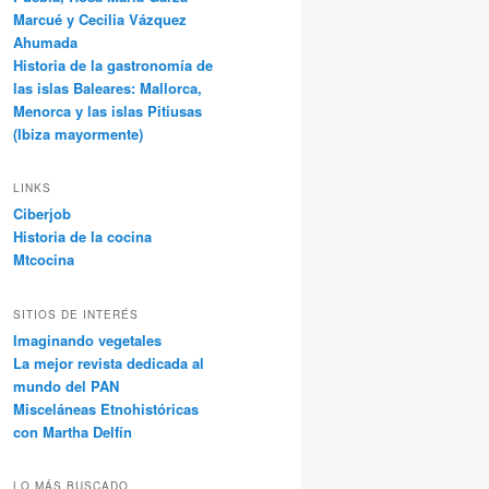
Marcué y Cecilia Vázquez
Ahumada
Historia de la gastronomía de
las islas Baleares: Mallorca,
Menorca y las islas Pitiusas
(Ibiza mayormente)
LINKS
Ciberjob
Historia de la cocina
Mtcocina
SITIOS DE INTERÉS
Imaginando vegetales
La mejor revista dedicada al
mundo del PAN
Misceláneas Etnohistóricas
con Martha Delfín
LO MÁS BUSCADO