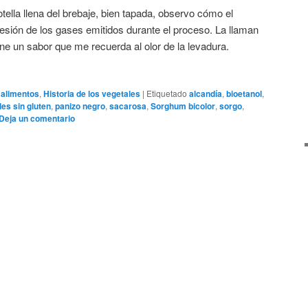
tella llena del brebaje, bien tapada, observo cómo el
presión de los gases emitidos durante el proceso. La llaman
ene un sabor que me recuerda al olor de la levadura.
s alimentos
,
Historia de los vegetales
|
Etiquetado
alcandía
,
bioetanol
,
les sin gluten
,
panizo negro
,
sacarosa
,
Sorghum bicolor
,
sorgo
,
Deja un comentario