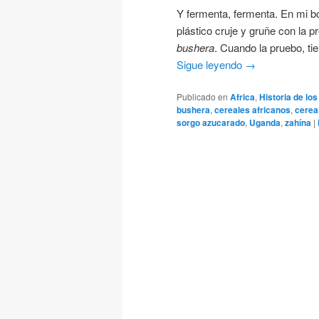
Y fermenta, fermenta. En mi bo
plástico cruje y gruñe con la 
bushera
. Cuando la pruebo, ti
Sigue leyendo
→
Publicado en
Africa
,
Historia de lo
bushera
,
cereales africanos
,
cerea
sorgo azucarado
,
Uganda
,
zahína
|