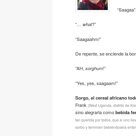
“Saagaa”
“…
what
?”
“Saagaahm!”
De repente, se enciende la bom
“AH,
sorghum
!”
“Yes, yes, saagaam!”
Sorgo, el cereal africano to
Frank
(West Uganda, distrito de Kis
sino alegrarla como
bebida f
tan querida por todos, que si uno ll
sorbo y terminen bebiéndosela enter