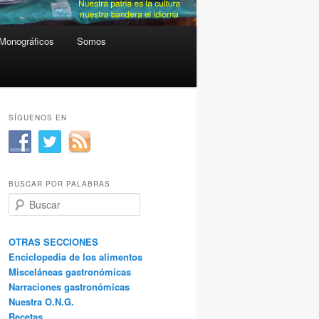
Monográficos
Somos
SÍGUENOS EN
BUSCAR POR PALABRAS
B
u
s
c
OTRAS SECCIONES
a
Enciclopedia de los alimentos
r
Misceláneas gastronómicas
Narraciones gastronómicas
Nuestra O.N.G.
Recetas