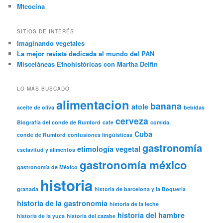
Mtcocina
SITIOS DE INTERÉS
Imaginando vegetales
La mejor revista dedicada al mundo del PAN
Misceláneas Etnohistóricas con Martha Delfín
LO MÁS BUSCADO
alimentacion
banana
atole
aceite de oliva
bebidas
cerveza
Biografía del conde de Rumford
cafe
comida.
Cuba
conde de Rumford
confusiones lingüísticas
gastronomía
etimología vegetal
esclavitud y alimentos
gastronomía méxico
gastronomía de México
historia
granada
historia de barcelona y la Boqueria
historia de la gastronomia
historia de la leche
historia del hambre
historia de la yuca
historia del cazabe