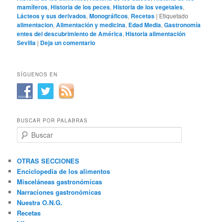
mamíferos
,
Historia de los peces
,
Historia de los vegetales
,
Lácteos y sus derivados
,
Monográficos
,
Recetas
|
Etiquetado
alimentacion
,
Alimentación y medicina
,
Edad Media
,
Gastronomía
entes del descubrimiento de América
,
Historia alimentación
Sevilla
|
Deja un comentario
SÍGUENOS EN
BUSCAR POR PALABRAS
B
u
s
c
OTRAS SECCIONES
a
Enciclopedia de los alimentos
r
Misceláneas gastronómicas
Narraciones gastronómicas
Nuestra O.N.G.
Recetas