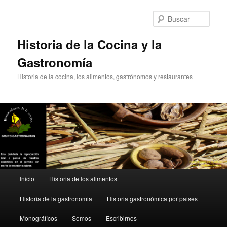
Ir
Ir
al
al
Busc
contenido
contenido
principal
secundario
Historia de la Cocina y la
Gastronomía
Historia de la cocina, los alimentos, gastrónomos y restaurantes
Menú
Inicio
Historia de los alimentos
principal
Historia de la gastronomia
Historia gastronómica por paises
Monográficos
Somos
Escribirnos