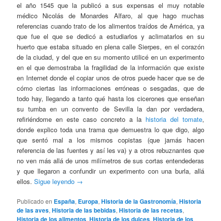
el año 1545 que la publicó a sus expensas el muy notable
médico Nicolás de Monardes Alfaro, al que hago muchas
referencias cuando trato de los alimentos traídos de América, ya
que fue el que se dedicó a estudiarlos y aclimatarlos en su
huerto que estaba situado en plena calle Sierpes, en el corazón
de la ciudad, y del que en su momento utilicé en un experimento
en el que demostraba la fragilidad de la información que existe
en Internet donde el copiar unos de otros puede hacer que se de
cómo ciertas las informaciones erróneas o sesgadas, que de
todo hay, llegando a tanto qué hasta los cicerones que enseñan
su tumba en un convento de Sevilla la dan por verdadera,
refiriéndome en este caso concreto a la
historia del tomate
,
donde explico toda una trama que demuestra lo que digo, algo
que sentó mal a los mismos copistas (que jamás hacen
referencia de las fuentes y así les va) y a otros rebuznantes que
no ven más allá de unos milímetros de sus cortas entendederas
y que llegaron a confundir un experimento con una burla, allá
ellos.
Sigue leyendo
→
Publicado en
España
,
Europa
,
Historia de la Gastronomía
,
Historia
de las aves
,
Historia de las bebidas
,
Historia de las recetas
,
Historia de los alimentos
,
Historia de los dulces
,
Historia de los