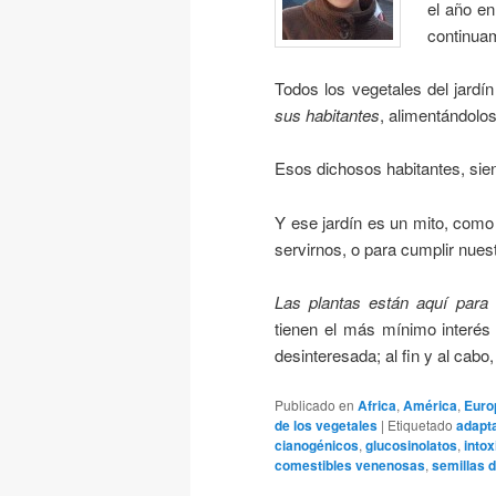
el año e
continua
Todos los vegetales del jardí
sus habitantes
, alimentándolos
Esos dichosos habitantes, sien
Y ese jardín es un mito, como 
servirnos, o para cumplir nues
Las plantas están aquí para 
tienen el más mínimo interés 
desinteresada; al fin y al cab
Publicado en
Africa
,
América
,
Euro
de los vegetales
|
Etiquetado
adapta
cianogénicos
,
glucosinolatos
,
into
comestibles venenosas
,
semillas 