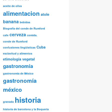
aceite de oliva
alimentacion
atole
banana
bebidas
Biografía del conde de Rumford
cerveza
cafe
comida.
conde de Rumford
Cuba
confusiones lingüísticas
esclavitud y alimentos
etimología vegetal
gastronomía
gastronomía de México
gastronomía
méxico
historia
granada
historia de barcelona y la Boqueria