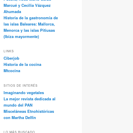
Marcué y Cecilia Vázquez
Ahumada
Historia de la gastronomía de
las islas Baleares: Mallorca,
Menorca y las islas Pitiusas
(Ibiza mayormente)
LINKS
Ciberjob
Historia de la cocina
Mtcocina
SITIOS DE INTERÉS
Imaginando vegetales
La mejor revista dedicada al
mundo del PAN
Misceláneas Etnohistóricas
con Martha Delfín
LO MÁS BUSCADO