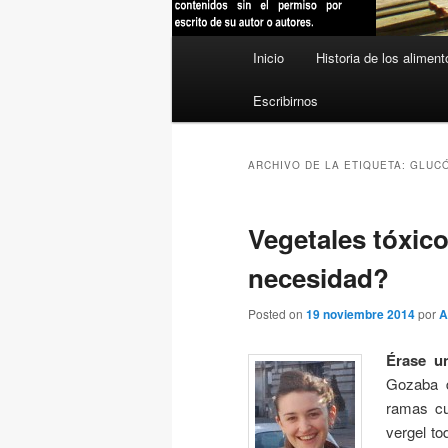
Menú
Inicio
Historia de los aliment
principal
Escribirnos
ARCHIVO DE LA ETIQUETA:
GLUCÓ
Vegetales tóxico
necesidad?
Posted on
19 noviembre 2014
por
A
Érase u
Gozaba d
ramas cu
vergel to