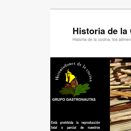
Ir
Ir
al
al
contenido
contenido
Historia de l
principal
secundario
Historia de la cocina, los alim