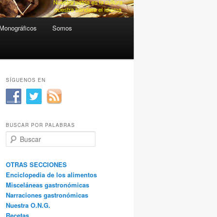
Monográficos
Somos
SÍGUENOS EN
BUSCAR POR PALABRAS
B
u
s
c
OTRAS SECCIONES
a
Enciclopedia de los alimentos
r
Misceláneas gastronómicas
Narraciones gastronómicas
Nuestra O.N.G.
Recetas