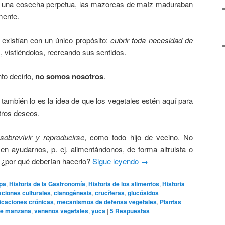
n una cosecha perpetua, las mazorcas de maíz maduraban
mente.
n existían con un único propósito:
cubrir toda necesidad de
, vistiéndolos, recreando sus sentidos.
to decirlo,
no somos nosotros
.
también lo es la idea de que los vegetales estén aquí para
tros deseos.
sobrevivir y reproducirse
, como todo hijo de vecino. No
en ayudarnos, p. ej. alimentándonos, de forma altruista o
o, ¿por qué deberían hacerlo?
Sigue leyendo
→
pa
,
Historia de la Gastronomía
,
Historia de los alimentos
,
Historia
ciones culturales
,
cianogénesis
,
crucíferas
,
glucósidos
xicaciones crónicas
,
mecanismos de defensa vegetales
,
Plantas
de manzana
,
venenos vegetales
,
yuca
|
5
Respuestas