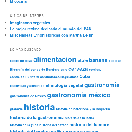
Mtcocina
SITIOS DE INTERÉS
Imaginando vegetales
La mejor revista dedicada al mundo del PAN
Misceláneas Etnohistóricas con Martha Delfín
LO MÁS BUSCADO
alimentacion
banana
atole
aceite de oliva
bebidas
cerveza
Biografía del conde de Rumford
cafe
comida.
Cuba
conde de Rumford
confusiones lingüísticas
gastronomía
etimología vegetal
esclavitud y alimentos
gastronomía méxico
gastronomía de México
historia
granada
historia de barcelona y la Boqueria
historia de la gastronomia
historia de la leche
historia del hambre
historia de la yuca
historia del cazabe
historia del hambre en Europa
historia del maíz