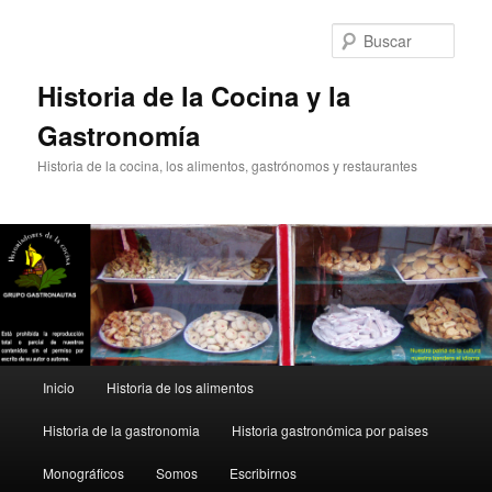
Ir
Ir
al
al
Busc
contenido
contenido
principal
secundario
Historia de la Cocina y la
Gastronomía
Historia de la cocina, los alimentos, gastrónomos y restaurantes
Menú
Inicio
Historia de los alimentos
principal
Historia de la gastronomia
Historia gastronómica por paises
Monográficos
Somos
Escribirnos