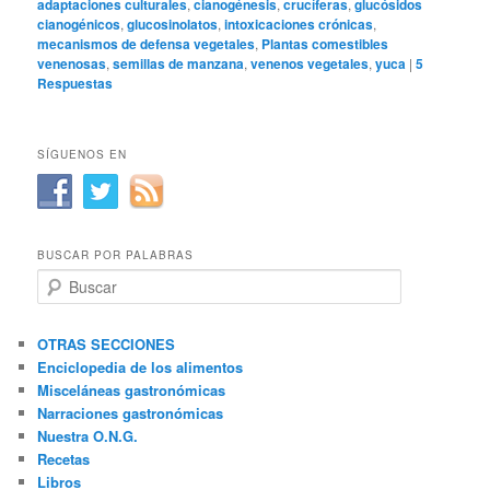
adaptaciones culturales
,
cianogénesis
,
crucíferas
,
glucósidos
cianogénicos
,
glucosinolatos
,
intoxicaciones crónicas
,
mecanismos de defensa vegetales
,
Plantas comestibles
venenosas
,
semillas de manzana
,
venenos vegetales
,
yuca
|
5
Respuestas
SÍGUENOS EN
BUSCAR POR PALABRAS
B
u
s
c
OTRAS SECCIONES
a
Enciclopedia de los alimentos
r
Misceláneas gastronómicas
Narraciones gastronómicas
Nuestra O.N.G.
Recetas
Libros