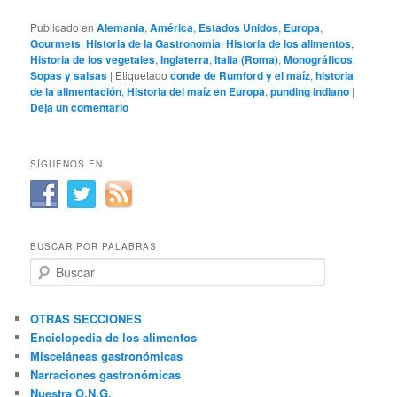
Publicado en
Alemania
,
América
,
Estados Unidos
,
Europa
,
Gourmets
,
Historia de la Gastronomía
,
Historia de los alimentos
,
Historia de los vegetales
,
Inglaterra
,
Italia (Roma)
,
Monográficos
,
Sopas y salsas
|
Etiquetado
conde de Rumford y el maíz
,
historia
de la alimentación
,
Historia del maíz en Europa
,
punding indiano
|
Deja un comentario
SÍGUENOS EN
BUSCAR POR PALABRAS
B
u
s
c
OTRAS SECCIONES
a
Enciclopedia de los alimentos
r
Misceláneas gastronómicas
Narraciones gastronómicas
Nuestra O.N.G.