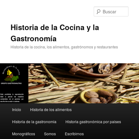
Ir
Ir
al
al
Busc
contenido
contenido
principal
secundario
Historia de la Cocina y la
Gastronomía
Historia de la cocina, los alimentos, gastrónomos y restaurantes
Menú
Inicio
Historia de los alimentos
principal
Historia de la gastronomia
Historia gastronómica por paises
Monográficos
Somos
Escribirnos