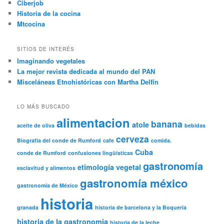
Ciberjob
Historia de la cocina
Mtcocina
SITIOS DE INTERÉS
Imaginando vegetales
La mejor revista dedicada al mundo del PAN
Misceláneas Etnohistóricas con Martha Delfín
LO MÁS BUSCADO
alimentacion
banana
atole
aceite de oliva
bebidas
cerveza
Biografía del conde de Rumford
cafe
comida.
Cuba
conde de Rumford
confusiones lingüísticas
gastronomía
etimología vegetal
esclavitud y alimentos
gastronomía méxico
gastronomía de México
historia
granada
historia de barcelona y la Boqueria
historia de la gastronomia
historia de la leche