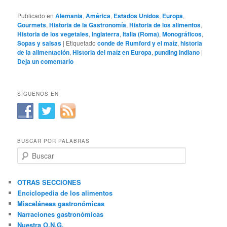
Publicado en
Alemania
,
América
,
Estados Unidos
,
Europa
,
Gourmets
,
Historia de la Gastronomía
,
Historia de los alimentos
,
Historia de los vegetales
,
Inglaterra
,
Italia (Roma)
,
Monográficos
,
Sopas y salsas
|
Etiquetado
conde de Rumford y el maíz
,
historia
de la alimentación
,
Historia del maíz en Europa
,
punding indiano
|
Deja un comentario
SÍGUENOS EN
BUSCAR POR PALABRAS
B
u
s
c
OTRAS SECCIONES
a
Enciclopedia de los alimentos
r
Misceláneas gastronómicas
Narraciones gastronómicas
Nuestra O.N.G.