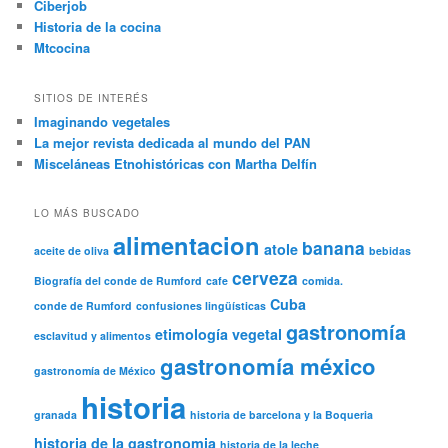
Ciberjob
Historia de la cocina
Mtcocina
SITIOS DE INTERÉS
Imaginando vegetales
La mejor revista dedicada al mundo del PAN
Misceláneas Etnohistóricas con Martha Delfín
LO MÁS BUSCADO
alimentacion
banana
atole
aceite de oliva
bebidas
cerveza
Biografía del conde de Rumford
cafe
comida.
Cuba
conde de Rumford
confusiones lingüísticas
gastronomía
etimología vegetal
esclavitud y alimentos
gastronomía méxico
gastronomía de México
historia
granada
historia de barcelona y la Boqueria
historia de la gastronomia
historia de la leche