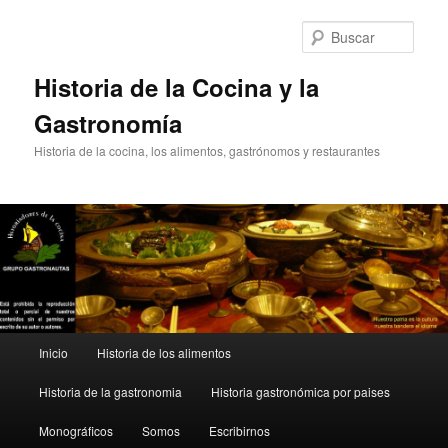
Ir
Ir
al
al
Busc
contenido
contenido
principal
secundario
Historia de la Cocina y la
Gastronomía
Historia de la cocina, los alimentos, gastrónomos y restaurantes
Menú
Inicio
Historia de los alimentos
principal
Historia de la gastronomia
Historia gastronómica por paises
Monográficos
Somos
Escribirnos