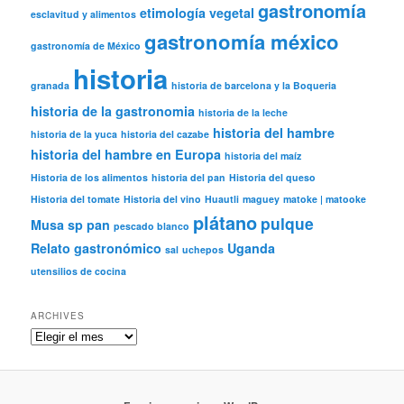
gastronomía
etimología vegetal
esclavitud y alimentos
gastronomía méxico
gastronomía de México
historia
granada
historia de barcelona y la Boqueria
historia de la gastronomia
historia de la leche
historia del hambre
historia de la yuca
historia del cazabe
historia del hambre en Europa
historia del maíz
Historia de los alimentos
historia del pan
Historia del queso
Historia del tomate
Historia del vino
Huautli
maguey
matoke | matooke
plátano
pulque
Musa sp
pan
pescado blanco
Relato gastronómico
Uganda
sal
uchepos
utensilios de cocina
ARCHIVES
Archives