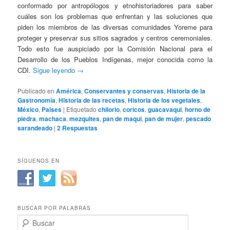
conformado por antropólogos y etnohistoriadores para saber
cuáles son los problemas que enfrentan y las soluciones que
piden los miembros de las diversas comunidades Yoreme para
proteger y preservar sus sitios sagrados y centros ceremoniales.
Todo esto fue auspiciado por la Comisión Nacional para el
Desarrollo de los Pueblos Indígenas, mejor conocida como la
CDI.
Sigue leyendo
→
Publicado en
América
,
Conservantes y conservas
,
Historia de la
Gastronomía
,
Historia de las recetas
,
Historia de los vegetales
,
México
,
Paises
|
Etiquetado
chilorio
,
coricos
,
guacavaqui
,
horno de
piedra
,
machaca
,
mezquites
,
pan de maqui
,
pan de mujer
,
pescado
sarandeado
|
2
Respuestas
SÍGUENOS EN
BUSCAR POR PALABRAS
B
u