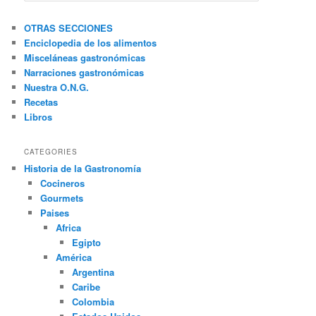
s
c
OTRAS SECCIONES
a
Enciclopedia de los alimentos
r
Misceláneas gastronómicas
Narraciones gastronómicas
Nuestra O.N.G.
Recetas
Libros
CATEGORIES
Historia de la Gastronomía
Cocineros
Gourmets
Paises
Africa
Egipto
América
Argentina
Caribe
Colombia