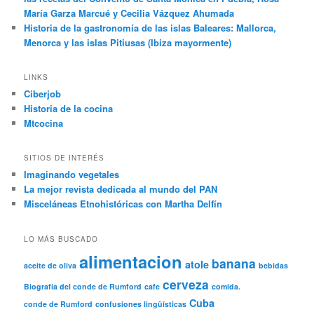
María Garza Marcué y Cecilia Vázquez Ahumada
Historia de la gastronomía de las islas Baleares: Mallorca,
Menorca y las islas Pitiusas (Ibiza mayormente)
LINKS
Ciberjob
Historia de la cocina
Mtcocina
SITIOS DE INTERÉS
Imaginando vegetales
La mejor revista dedicada al mundo del PAN
Misceláneas Etnohistóricas con Martha Delfín
LO MÁS BUSCADO
alimentacion
banana
atole
aceite de oliva
bebidas
cerveza
Biografía del conde de Rumford
cafe
comida.
Cuba
conde de Rumford
confusiones lingüísticas