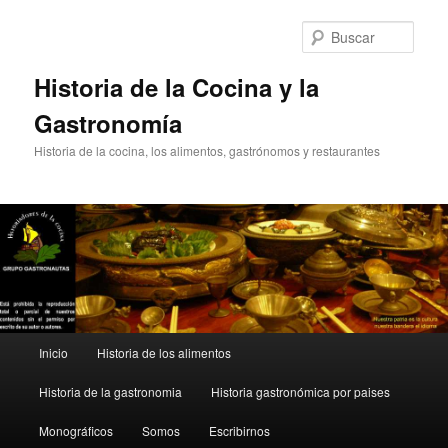
Ir
Ir
al
al
Busc
contenido
contenido
principal
secundario
Historia de la Cocina y la
Gastronomía
Historia de la cocina, los alimentos, gastrónomos y restaurantes
Menú
Inicio
Historia de los alimentos
principal
Historia de la gastronomia
Historia gastronómica por paises
Monográficos
Somos
Escribirnos