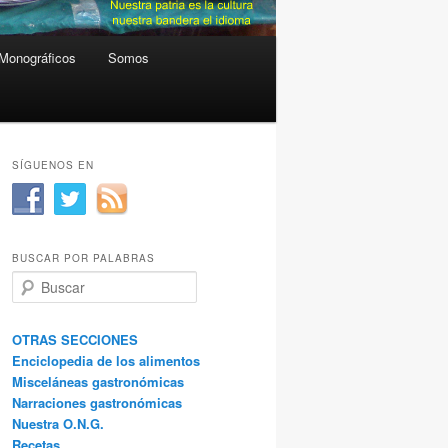
Monográficos
Somos
SÍGUENOS EN
BUSCAR POR PALABRAS
B
u
s
c
OTRAS SECCIONES
a
Enciclopedia de los alimentos
r
Misceláneas gastronómicas
Narraciones gastronómicas
Nuestra O.N.G.
Recetas