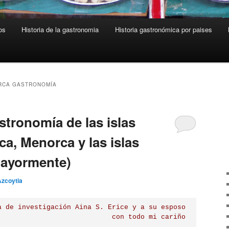
os
Historia de la gastronomia
Historia gastronómica por paises
RCA GASTRONOMÍA
astronomía de las islas
ca, Menorca y las islas
 mayormente)
Azcoytia
a de investigación Aina S. Erice y a su esposo

 con todo mi cariño