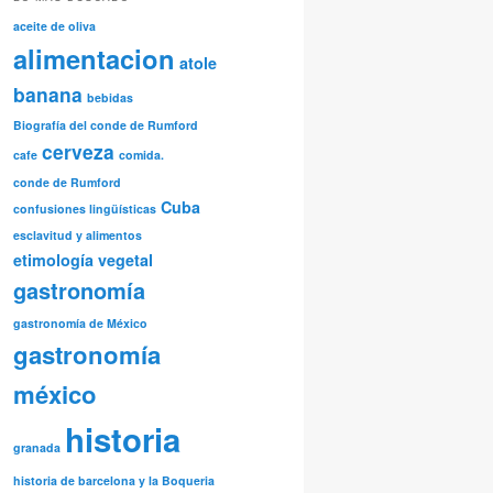
aceite de oliva
alimentacion
atole
banana
bebidas
Biografía del conde de Rumford
cerveza
cafe
comida.
conde de Rumford
Cuba
confusiones lingüísticas
esclavitud y alimentos
etimología vegetal
gastronomía
gastronomía de México
gastronomía
méxico
historia
granada
historia de barcelona y la Boqueria