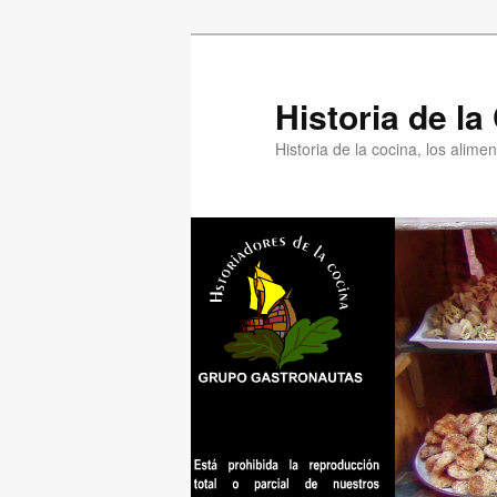
Ir
Ir
al
al
contenido
contenido
Historia de l
principal
secundario
Historia de la cocina, los alim