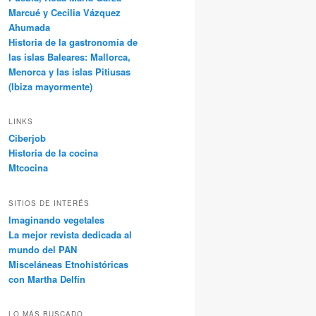
Marcué y Cecilia Vázquez
Ahumada
Historia de la gastronomía de
las islas Baleares: Mallorca,
Menorca y las islas Pitiusas
(Ibiza mayormente)
LINKS
Ciberjob
Historia de la cocina
Mtcocina
SITIOS DE INTERÉS
Imaginando vegetales
La mejor revista dedicada al
mundo del PAN
Misceláneas Etnohistóricas
con Martha Delfín
LO MÁS BUSCADO