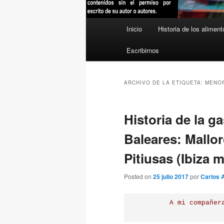
Menú
Inicio
Historia de los aliment
principal
Escribirnos
ARCHIVO DE LA ETIQUETA:
MENO
Historia de la g
Baleares: Mallor
Pitiusas (Ibiza
Posted on
25 julio 2017
por
Carlos 
A mi compañer