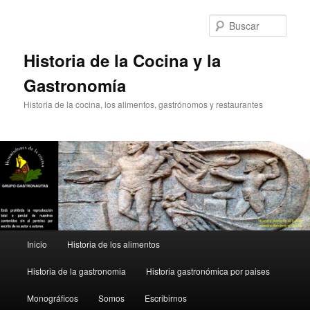
Ir
Ir
al
al
Busc
contenido
contenido
principal
secundario
Historia de la Cocina y la
Gastronomía
Historia de la cocina, los alimentos, gastrónomos y restaurantes
Menú
Inicio
Historia de los alimentos
principal
Historia de la gastronomia
Historia gastronómica por paises
Monográficos
Somos
Escribirnos