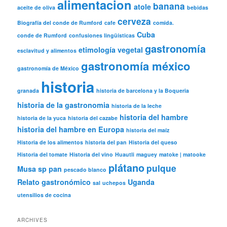
alimentacion
banana
atole
aceite de oliva
bebidas
cerveza
Biografía del conde de Rumford
cafe
comida.
Cuba
conde de Rumford
confusiones lingüísticas
gastronomía
etimología vegetal
esclavitud y alimentos
gastronomía méxico
gastronomía de México
historia
granada
historia de barcelona y la Boqueria
historia de la gastronomia
historia de la leche
historia del hambre
historia de la yuca
historia del cazabe
historia del hambre en Europa
historia del maíz
Historia de los alimentos
historia del pan
Historia del queso
Historia del tomate
Historia del vino
Huautli
maguey
matoke | matooke
plátano
pulque
Musa sp
pan
pescado blanco
Relato gastronómico
Uganda
sal
uchepos
utensilios de cocina
ARCHIVES