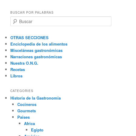
BUSCAR POR PALABRAS
B
u
s
c
OTRAS SECCIONES
a
Enciclopedia de los alimentos
r
Misceláneas gastronómicas
Narraciones gastronómicas
Nuestra O.N.G.
Recetas
Libros
CATEGORIES
Historia de la Gastronomía
Cocineros
Gourmets
Paises
Africa
Egipto