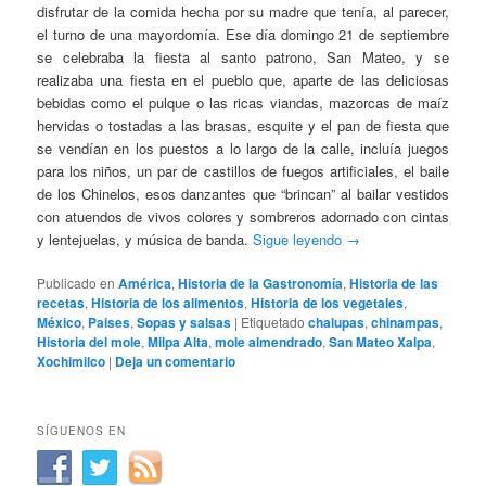
disfrutar de la comida hecha por su madre que tenía, al parecer,
el turno de una mayordomía. Ese día domingo 21 de septiembre
se celebraba la fiesta al santo patrono, San Mateo, y se
realizaba una fiesta en el pueblo que, aparte de las deliciosas
bebidas como el pulque o las ricas viandas, mazorcas de maíz
hervidas o tostadas a las brasas, esquite y el pan de fiesta que
se vendían en los puestos a lo largo de la calle, incluía juegos
para los niños, un par de castillos de fuegos artificiales, el baile
de los Chinelos, esos danzantes que “brincan” al bailar vestidos
con atuendos de vivos colores y sombreros adornado con cintas
y lentejuelas, y música de banda.
Sigue leyendo
→
Publicado en
América
,
Historia de la Gastronomía
,
Historia de las
recetas
,
Historia de los alimentos
,
Historia de los vegetales
,
México
,
Paises
,
Sopas y salsas
|
Etiquetado
chalupas
,
chinampas
,
Historia del mole
,
Milpa Alta
,
mole almendrado
,
San Mateo Xalpa
,
Xochimilco
|
Deja un comentario
SÍGUENOS EN