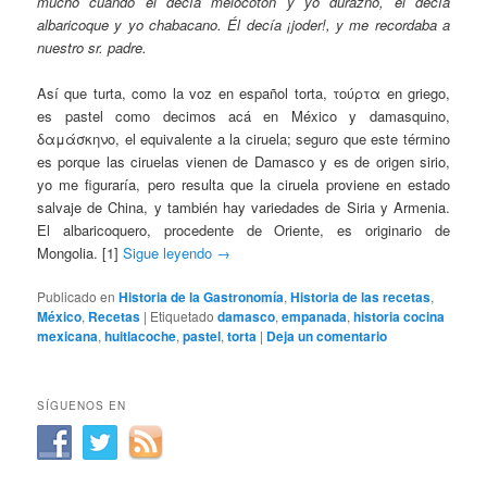
mucho cuando él decía melocotón y yo durazno, él decía
albaricoque y yo chabacano. Él decía ¡joder!, y me recordaba a
nuestro sr. padre.
Así que turta, como la voz en español torta, τούρτα en griego,
es pastel como decimos acá en México y damasquino,
δαμάσκηνο, el equivalente a la ciruela; seguro que este término
es porque las ciruelas vienen de Damasco y es de origen sirio,
yo me figuraría, pero resulta que la ciruela proviene en estado
salvaje de China, y también hay variedades de Siria y Armenia.
El albaricoquero, procedente de Oriente, es originario de
Mongolia. [1]
Sigue leyendo
→
Publicado en
Historia de la Gastronomía
,
Historia de las recetas
,
México
,
Recetas
|
Etiquetado
damasco
,
empanada
,
historia cocina
mexicana
,
huitlacoche
,
pastel
,
torta
|
Deja un comentario
SÍGUENOS EN