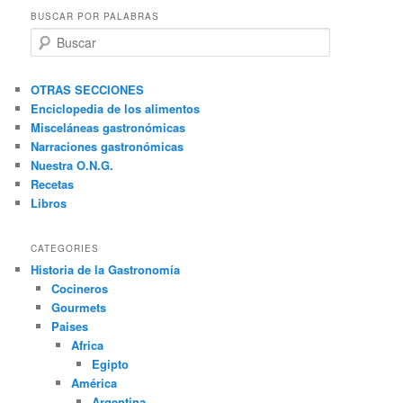
BUSCAR POR PALABRAS
B
u
s
c
OTRAS SECCIONES
a
Enciclopedia de los alimentos
r
Misceláneas gastronómicas
Narraciones gastronómicas
Nuestra O.N.G.
Recetas
Libros
CATEGORIES
Historia de la Gastronomía
Cocineros
Gourmets
Paises
Africa
Egipto
América
Argentina