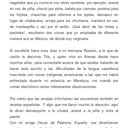
vegetales que yo conocía con otros nombres, por ejemplo, ananá
en vez de piña, choclo por elote, batata por camote, porotos para
los frijoles, chauchas para referirse a los ejotes, damasco en
lugar de chabacano, arveja para los chícharos, manteca en vez
de mantequilla y así por el estilo. ¡Qué decir de las tortas y
pasteles!, resultaron dos voces que yo empleaba de diferente
manera acá en México, de donde soy originaria.
Al escribirle hace unos días a mi hermana Rosario, a la que de
cariño le decimos Tita, y quien vive en Atenas desde hace
muchos años, para comentarle acerca de que estaba tratando de
hacer este escrito y las dificultades de la lengua castellana
mezclada con voces indígenas americanas a las que me había
enfrentado durante mi estancia en Mendoza, me mandó por
correo electrónico estas interesantes observaciones:
Por cierto que las arvejas (chícharos) las encuentras también en
recetas españolas. Y algo que me llamó mucho la atención: aquí
le dicen damasquino a la ciruela, ananá a la piña y turta al
pastel.
Con mi amigo Oscar, de Palencia, España, nos divertíamos