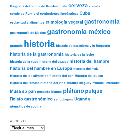
cerveza
Biografía del conde de Rumford
cafe
comida.
Cuba
conde de Rumford
confusiones lingüísticas
gastronomía
etimología vegetal
esclavitud y alimentos
gastronomía méxico
gastronomía de México
historia
granada
historia de barcelona y la Boqueria
historia de la gastronomia
historia de la leche
historia del hambre
historia de la yuca
historia del cazabe
historia del hambre en Europa
historia del maíz
Historia de los alimentos
historia del pan
Historia del queso
Historia del tomate
Historia del vino
Huautli
maguey
matoke | matooke
plátano
pulque
Musa sp
pan
pescado blanco
Relato gastronómico
Uganda
sal
uchepos
utensilios de cocina
ARCHIVES
Archives