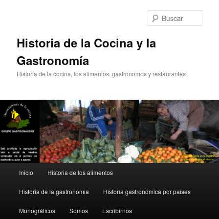
Ir
Ir
al
al
Busc
contenido
contenido
principal
secundario
Historia de la Cocina y la
Gastronomía
Historia de la cocina, los alimentos, gastrónomos y restaurantes
Menú
Inicio
Historia de los alimentos
principal
Historia de la gastronomia
Historia gastronómica por paises
Monográficos
Somos
Escribirnos